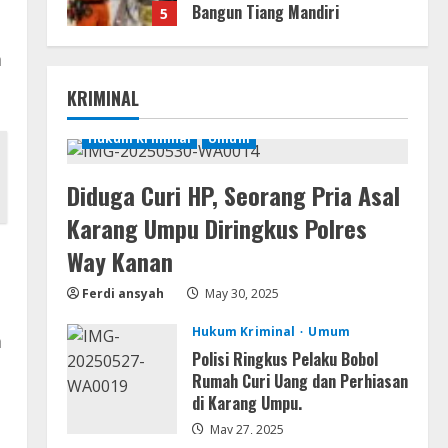
Bangun Tiang Mandiri
5
August 3, 2026
Lan
m
Assassin’s Creed Shadows
KRIMINAL
Digital Deluxe Edition Cracked
Rune Release for Desktop
Hukum Kriminal
Umum
1
August 6, 2026
Umum
Diduga Curi HP, Seorang Pria Asal
Profil AKBP Ramadhona, Eks
Karang Umpu Diringkus Polres
Perwira Brimob Papua Kini
Jabat Kapolres Way Kanan
Way Kanan
2
August 5, 2026
Ferdi ansyah
May 30, 2025
Umum
Hukum Kriminal
Umum
Profil AKBP Ramadhona, Eks
a
Perwira Brimob Papua Kini
Polisi Ringkus Pelaku Bobol
Jabat Kapolres Way
Rumah Curi Uang dan Perhiasan
Kanan,Masyarakat Ogan Di
di Karang Umpu.
3
Lampung Doakan Jadi Jendral
May 27, 2025
Umum