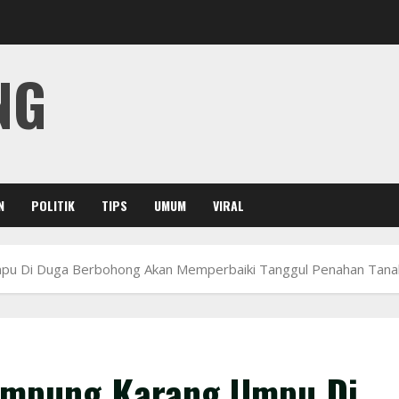
NG
N
POLITIK
TIPS
UMUM
VIRAL
mpu Di Duga Berbohong Akan Memperbaiki Tanggul Penahan Tana
Kampung Karang Umpu Di