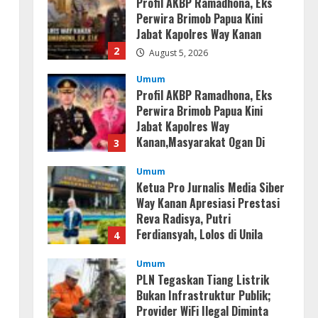
Profil AKBP Ramadhona, Eks
Perwira Brimob Papua Kini
Jabat Kapolres Way Kanan
2
August 5, 2026
Umum
Profil AKBP Ramadhona, Eks
Perwira Brimob Papua Kini
Jabat Kapolres Way
Kanan,Masyarakat Ogan Di
3
Lampung Doakan Jadi Jendral
Umum
August 4, 2026
Ketua Pro Jurnalis Media Siber
Way Kanan Apresiasi Prestasi
Reva Radisya, Putri
Ferdiansyah, Lolos di Unila
4
Jurusan HI
Umum
August 4, 2026
PLN Tegaskan Tiang Listrik
Bukan Infrastruktur Publik;
Provider WiFi Ilegal Diminta