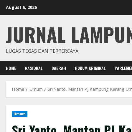
Skip
August 6, 2026
to
content
JURNAL LAMPU
LUGAS TEGAS DAN TERPERCAYA
HOME
NASIONAL
DAERAH
HUKUM KRIMINAL
PARLEME
Home
Umum
Sri Yanto, Mantan PJ Kampung Karang U
Umum
Sri Yanto, Mantan PJ 