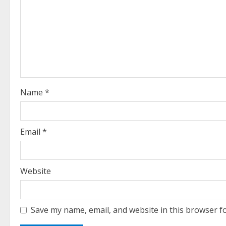
R
e
a
d
i
Name
*
n
g
Email
*
Website
Save my name, email, and website in this browser f