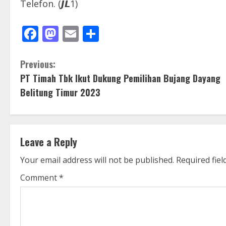
Telefon. (𝙅𝙇1)
Facebook
Mastodon
Email
Share
C
Previous:
PT Timah Tbk Ikut Dukung Pemilihan Bujang Dayang
o
Belitung Timur 2023
n
t
Leave a Reply
i
Your email address will not be published.
Required fie
n
Comment
*
u
e