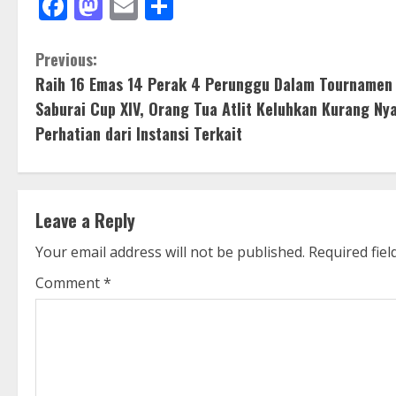
Facebook
Mastodon
Email
Share
C
Previous:
Raih 16 Emas 14 Perak 4 Perunggu Dalam Tournamen
o
Saburai Cup XIV, Orang Tua Atlit Keluhkan Kurang Ny
n
Perhatian dari Instansi Terkait
t
i
Leave a Reply
n
Your email address will not be published.
Required fie
u
Comment
*
e
R