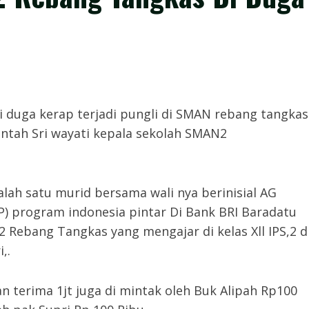
. 𝘾𝙤𝙢, -Di duga kerap terjadi pungli di SMAN rebang tangkas
intah Sri wayati kepala sekolah SMAN2
alah satu murid bersama wali nya berinisial AG
) program indonesia pintar Di Bank BRI Baradatu
2 Rebang Tangkas yang mengajar di kelas Xll IPS,2 d
,.
 terima 1jt juga di mintak oleh Buk Alipah Rp100