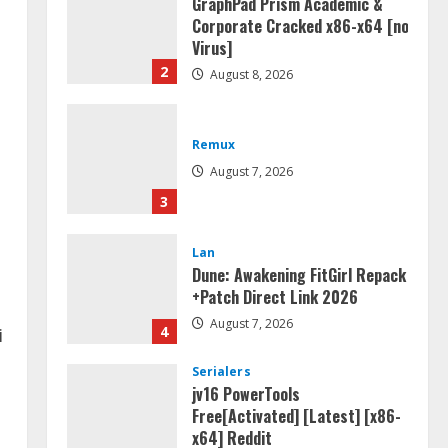
GraphPad Prism Academic &
Corporate Cracked x86-x64 [no
Virus]
2
August 8, 2026
Remux
August 7, 2026
3
Lan
Dune: Awakening FitGirl Repack
+Patch Direct Link 2026
August 7, 2026
4
i
Serialers
jv16 PowerTools
Free[Activated] [Latest] [x86-
x64] Reddit