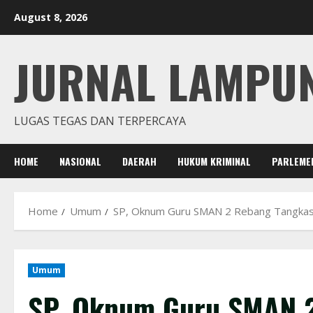
Skip
August 8, 2026
to
content
JURNAL LAMPU
LUGAS TEGAS DAN TERPERCAYA
HOME
NASIONAL
DAERAH
HUKUM KRIMINAL
PARLEME
Home
Umum
SP, Oknum Guru SMAN 2 Rebang Tangkas 
Umum
SP, Oknum Guru SMAN 2