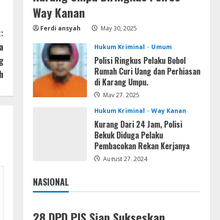
Lan
Way Kanan
Dune: Awakening FitGirl Repack
+Patch Direct Link 2026
Ferdi ansyah
May 30, 2025
:
August 7, 2026
4
a
Hukum Kriminal
Umum
g
Polisi Ringkus Pelaku Bobol
Serialers
Rumah Curi Uang dan Perhiasan
jv16 PowerTools
h
di Karang Umpu.
Free[Activated] [Latest] [x86-
x64] Reddit
May 27, 2025
5
August 7, 2026
Hukum Kriminal
Way Kanan
Kurang Dari 24 Jam, Polisi
Bekuk Diduga Pelaku
Pembacokan Rekan Kerjanya
August 27, 2024
NASIONAL
Jakarta
Nasional
28 DPD PJS Siap Sukseskan