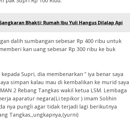
leh pak Supri Rp 100 Ribu.
angkaran Bhakti; Rumah Ibu Yuli Hangus Dilalap Api
gan dalih sumbangan sebesar Rp 400 ribu untuk
emberi kan uang sebesar Rp 300 ribu ke buk
 kepada Supri, dia membenarkan ” iya benar saya
 saya simpan kalau mau di kembalikan ke murid saya
i SMAN 2 Rebang Tangkas wakil ketua LSM. Lembaga
erja aparatur negara(Li.tepikor ) imam Solihin
 nya pungli agar tidak terjadi lagi berikutnya
ang Tangkas,,ungkapnya,(yurni)