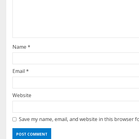
e
a
d
i
Name
*
n
g
Email
*
Website
Save my name, email, and website in this browser f