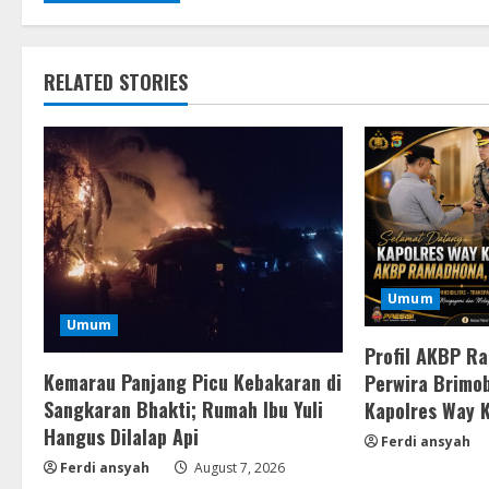
RELATED STORIES
Umum
Umum
Profil AKBP R
Kemarau Panjang Picu Kebakaran di
Perwira Brimob
Sangkaran Bhakti; Rumah Ibu Yuli
Kapolres Way 
Hangus Dilalap Api
Ferdi ansyah
Ferdi ansyah
August 7, 2026