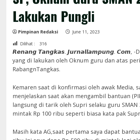
Lakukan Pungli
Pimpinan Redaksi
June 11, 2023
Dilihat :
316
𝙍𝙚𝙣𝙖𝙣𝙜 𝙏𝙖𝙣𝙜𝙠𝙖𝙨. 𝙅𝙪𝙧𝙣𝙖𝙡𝙡𝙖𝙢𝙥𝙪𝙣𝙜
yang di lakukan oleh Oknum guru dan atas per
RabangnTangkas.
Kemaren saat di konfirmasi oleh awak Media, s
menjelaskan saat akan mengambil bantuan (PIP
langsung di tarik oleh Supri selaku guru SMAN 
mintak Rp 100 ribu seperti biasa kata pak Supri
Masih kata AG,saat pertama saya dapat bantuan