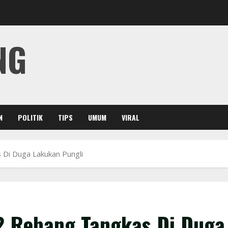
NG
N
POLITIK
TIPS
UMUM
VIRAL
Di Duga Lakukan Pungli
 Rebang Tangkas Di Duga