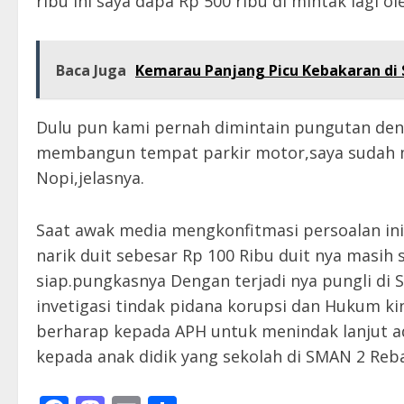
ribu Ini saya dapa Rp 500 ribu di mintak lagi o
Baca Juga
Kemarau Panjang Picu Kebakaran di S
Dulu pun kami pernah dimintain pungutan den
membangun tempat parkir motor,saya sudah m
Nopi,jelasnya.
Saat awak media mengkonfitmasi persoalan ini
narik duit sebesar Rp 100 Ribu duit nya masih
siap.pungkasnya Dengan terjadi nya pungli d
invetigasi tindak pidana korupsi dan Hukum kin
berharap kepada APH untuk menindak lanjut ada
kepada anak didik yang sekolah di SMAN 2 Reb