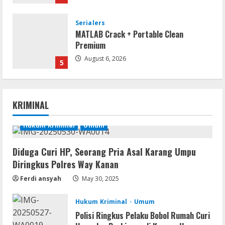
Serialers
MATLAB Crack + Portable Clean
Premium
August 6, 2026
5
Serialers
FL Studio Portable + License Key
KRIMINAL
[Patch] (x86x64) Stable Unlimited
August 7, 2026
Hukum Kriminal
Umum
1
Diduga Curi HP, Seorang Pria Asal Karang Umpu
Remux
Diringkus Polres Way Kanan
Coyote vs. Acme 2026 Pre-DVDRip
2160𝚙 AVC
Ferdi ansyah
May 30, 2025
August 7, 2026
2
Hukum Kriminal
Umum
Polisi Ringkus Pelaku Bobol Rumah Curi
Serialers