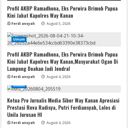
Profil AKBP Ramadhona, Eks Perwira Brimob Papua
Serialers
Kini Jabat Kapolres Way Kanan
MATLAB R2024b Crack exe [Full] x64
Bypass
Ferdi ansyah
August 5, 2026
August 7, 2026
3
Umum
Serialers
VMware Workstation Portable +
Profil AKBP Ramadhona, Eks Perwira Brimob Papua
Activator Final
Kini Jabat Kapolres Way Kanan,Masyarakat Ogan Di
August 6, 2026
Lampung Doakan Jadi Jendral
4
Ferdi ansyah
August 4, 2026
Serialers
Umum
MATLAB Crack + Portable Clean
Premium
Ketua Pro Jurnalis Media Siber Way Kanan Apresiasi
August 6, 2026
5
Prestasi Reva Radisya, Putri Ferdiansyah, Lolos di
Unila Jurusan HI
Serialers
Ferdi ansyah
August 4, 2026
FL Studio Portable + License Key