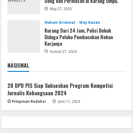
Uang dan Perhiasan di Karang Umpu.
MATLAB R2024b Crack exe [Full] x64
Bypass
May 27, 2025
August 7, 2026
3
Hukum Kriminal
Way Kanan
Kurang Dari 24 Jam, Polisi Bekuk
Serialers
Diduga Pelaku Pembacokan Rekan
VMware Workstation Portable +
Kerjanya
Activator Final
August 27, 2024
August 6, 2026
4
NASIONAL
Jakarta
Nasional
Serialers
MATLAB Crack + Portable Clean
28 DPD PJS Siap Sukseskan Program Kompetisi
Premium
Jurnalis Kebangsaan 2024
August 6, 2026
5
Pimpinan Redaksi
June 11, 2024