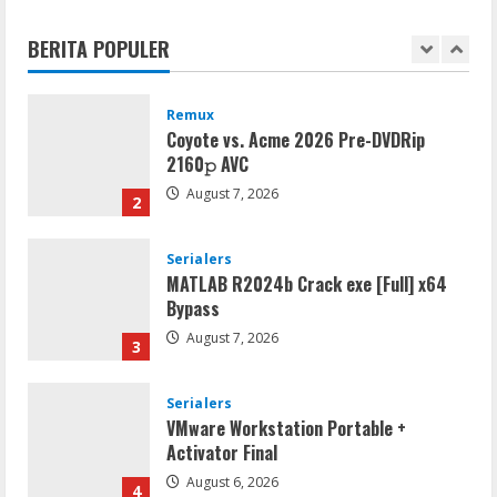
[Patch] (x86x64) Stable Unlimited
BERITA POPULER
August 7, 2026
1
Remux
Coyote vs. Acme 2026 Pre-DVDRip
2160𝚙 AVC
August 7, 2026
2
Serialers
MATLAB R2024b Crack exe [Full] x64
Bypass
August 7, 2026
3
Serialers
VMware Workstation Portable +
Activator Final
August 6, 2026
4