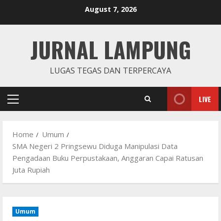
Skip
August 7, 2026
to
content
JURNAL LAMPUNG
LUGAS TEGAS DAN TERPERCAYA
LIVE
Primary
Menu
Home
Umum
SMA Negeri 2 Pringsewu Diduga Manipulasi Data
Pengadaan Buku Perpustakaan, Anggaran Capai Ratusan
Juta Rupiah
Umum