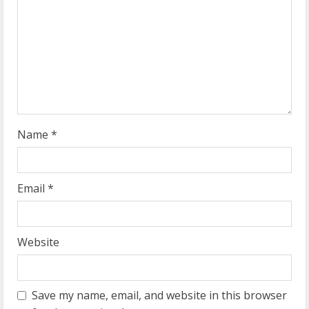
d
i
n
g
Name
*
Email
*
Website
Save my name, email, and website in this browser