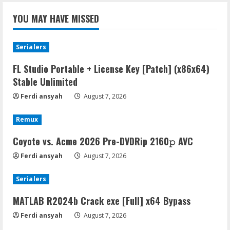
YOU MAY HAVE MISSED
Serialers
FL Studio Portable + License Key [Patch] (x86x64)
Stable Unlimited
Ferdi ansyah
August 7, 2026
Remux
Coyote vs. Acme 2026 Pre-DVDRip 2160𝚙 AVC
Ferdi ansyah
August 7, 2026
Serialers
MATLAB R2024b Crack exe [Full] x64 Bypass
Ferdi ansyah
August 7, 2026