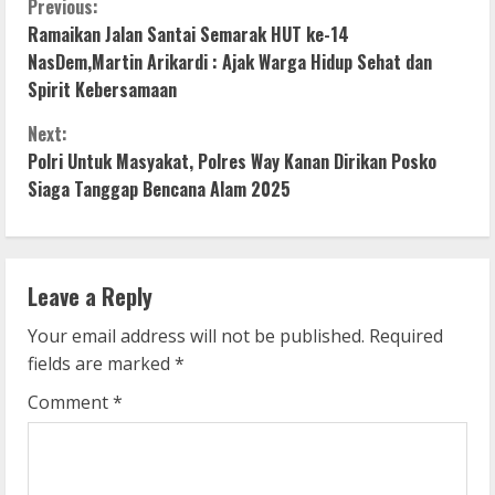
C
Previous:
Ramaikan Jalan Santai Semarak HUT ke-14
o
NasDem,Martin Arikardi : Ajak Warga Hidup Sehat dan
Spirit Kebersamaan
n
Next:
t
Polri Untuk Masyakat, Polres Way Kanan Dirikan Posko
i
Siaga Tanggap Bencana Alam 2025
n
u
Leave a Reply
e
Your email address will not be published.
Required
fields are marked
*
R
Comment
*
e
a