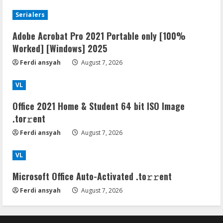
Serialers
Adobe Acrobat Pro 2021 Portable only [100%
Worked] [Windows] 2025
Ferdi ansyah
August 7, 2026
VL
Office 2021 Home & Student 64 bit ISO Image
.tоr𝚛еnt
Ferdi ansyah
August 7, 2026
VL
Microsoft Office Auto-Activated .tо𝚛𝚛еnt
Ferdi ansyah
August 7, 2026