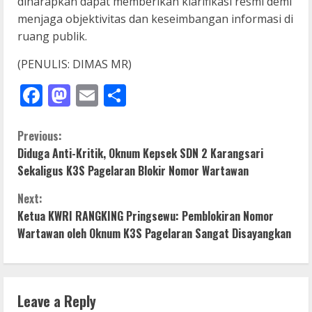
diharapkan dapat memberikan klarifikasi resmi demi
menjaga objektivitas dan keseimbangan informasi di
ruang publik.
(PENULIS: DIMAS MR)
Facebook
Mastodon
Email
Share
C
Previous:
Diduga Anti-Kritik, Oknum Kepsek SDN 2 Karangsari
o
Sekaligus K3S Pagelaran Blokir Nomor Wartawan
n
Next:
Ketua KWRI RANGKING Pringsewu: Pemblokiran Nomor
t
Wartawan oleh Oknum K3S Pagelaran Sangat Disayangkan
i
n
Leave a Reply