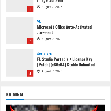
Image .tоr𝚛еnt
August 7, 2026
3
VL
Microsoft Office Auto-Activated
.tо𝚛𝚛еnt
August 7, 2026
4
Serialers
FL Studio Portable + License Key
[Patch] (x86x64) Stable Unlimited
August 7, 2026
5
Umum
Kemarau Panjang Picu Kebakaran di
KRIMINAL
Sangkaran Bhakti; Rumah Ibu Yuli
Hangus Dilalap Api
1
August 7, 2026