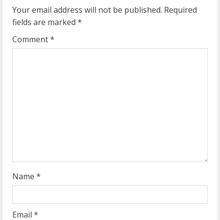
u
Your email address will not be published.
Required
e
fields are marked
*
R
Comment
*
e
a
d
i
n
g
Name
*
Email
*