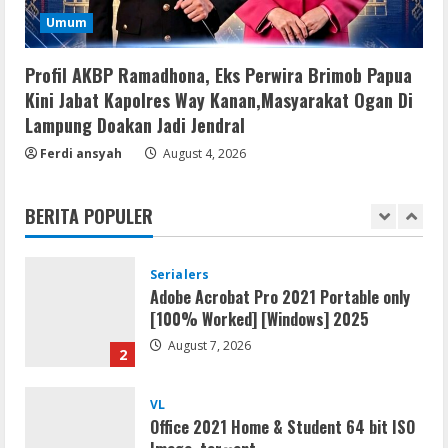
Serialers
Umum
FL Studio Portable + License Key
[Patch] (x86x64) Stable Unlimited
Profil AKBP Ramadhona, Eks Perwira Brimob Papua
August 7, 2026
5
Kini Jabat Kapolres Way Kanan,Masyarakat Ogan Di
Lampung Doakan Jadi Jendral
Umum
Ferdi ansyah
Kemarau Panjang Picu Kebakaran di
August 4, 2026
Sangkaran Bhakti; Rumah Ibu Yuli
Hangus Dilalap Api
BERITA POPULER
1
August 7, 2026
Serialers
Adobe Acrobat Pro 2021 Portable only
[100% Worked] [Windows] 2025
August 7, 2026
2
VL
Office 2021 Home & Student 64 bit ISO