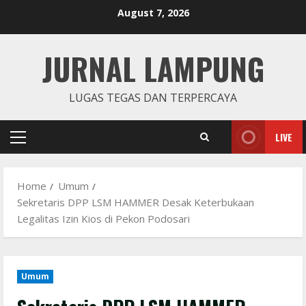
Skip
August 7, 2026
to
content
JURNAL LAMPUNG
LUGAS TEGAS DAN TERPERCAYA
LIVE
Primary
Menu
Home
Umum
Sekretaris DPP LSM HAMMER Desak Keterbukaan
Legalitas Izin Kios di Pekon Podosari
Umum