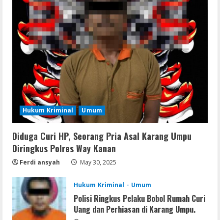
Serialers
Adobe Acrobat Pro 2021 Portable only
[100% Worked] [Windows] 2025
August 7, 2026
2
VL
Office 2021 Home & Student 64 bit ISO
Image .tоr𝚛еnt
Hukum Kriminal
Umum
August 7, 2026
3
Diduga Curi HP, Seorang Pria Asal Karang Umpu
VL
Diringkus Polres Way Kanan
Microsoft Office Auto-Activated
.tо𝚛𝚛еnt
Ferdi ansyah
May 30, 2025
August 7, 2026
4
Hukum Kriminal
Umum
Polisi Ringkus Pelaku Bobol Rumah Curi
Serialers
Uang dan Perhiasan di Karang Umpu.
FL Studio Portable + License Key