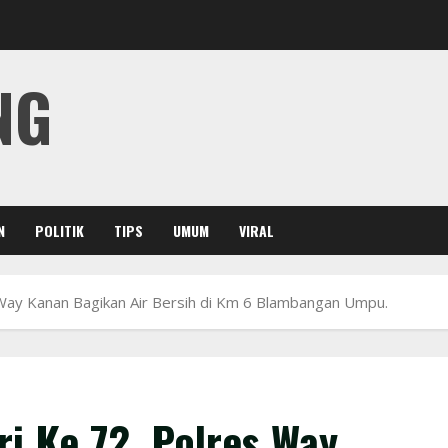
NG
N
POLITIK
TIPS
UMUM
VIRAL
ay Kanan Bagikan Air Bersih di Km 6 Blambangan Umpu.
i Ke 72, Polres Way