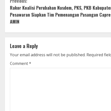
C
Previous:
Rakor Koalisi Perubahan Nasdem, PKS, PKB Kabupate
o
Pesawaran Siapkan Tim Pemenangan Pasangan Capre
n
AMIN
t
i
Leave a Reply
n
Your email address will not be published.
Required fie
u
Comment
*
e
R
e
a