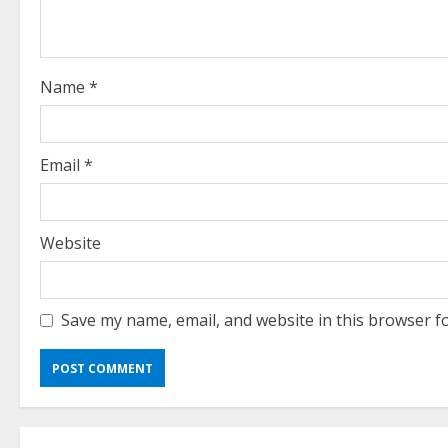
d
i
Name
*
n
g
Email
*
Website
Save my name, email, and website in this browser f