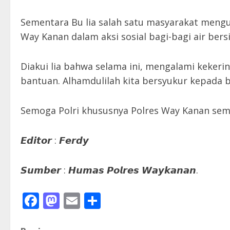
Sementara Bu lia salah satu masyarakat mengu
Way Kanan dalam aksi sosial bagi-bagi air bersi
Diakui lia bahwa selama ini, mengalami keker
bantuan. Alhamdulilah kita bersyukur kepada 
Semoga Polri khususnya Polres Way Kanan sema
𝙀𝙙𝙞𝙩𝙤𝙧 : 𝙁𝙚𝙧𝙙𝙮
𝙎𝙪𝙢𝙗𝙚𝙧 : 𝙃𝙪𝙢𝙖𝙨 𝙋𝙤𝙡𝙧𝙚𝙨 𝙒𝙖𝙮𝙠𝙖𝙣𝙖𝙣.
Facebook
Mastodon
Email
Share