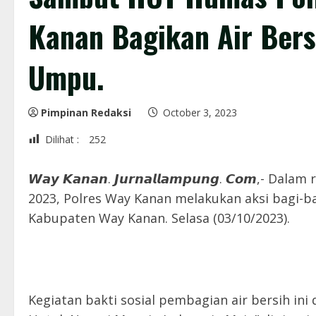
Kanan Bagikan Air Ber
Umpu.
Pimpinan Redaksi
October 3, 2023
Dilihat :
252
𝙒𝙖𝙮 𝙆𝙖𝙣𝙖𝙣. 𝙅𝙪𝙧𝙣𝙖𝙡𝙡𝙖𝙢𝙥𝙪𝙣𝙜. 𝘾𝙤
2023, Polres Way Kanan melakukan aksi bagi-b
Kabupaten Way Kanan. Selasa (03/10/2023).
Kegiatan bakti sosial pembagian air bersih in