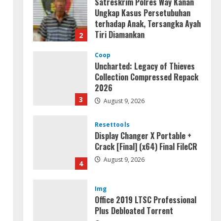
Satreskrim Polres Way Kanan
Ungkap Kasus Persetubuhan
terhadap Anak, Tersangka Ayah
Tiri Diamankan
2
August 9, 2026
Coop
Uncharted: Legacy of Thieves
Collection Compressed Repack
2026
3
August 9, 2026
Resettools
Display Changer X Portable +
Crack [Final] (x64) Final FileCR
August 9, 2026
4
Img
Office 2019 LTSC Professional
Plus Debloated Tоrrеnt