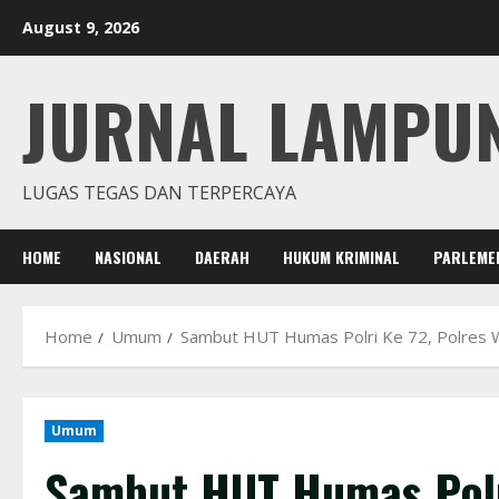
Skip
August 9, 2026
to
content
JURNAL LAMPU
LUGAS TEGAS DAN TERPERCAYA
HOME
NASIONAL
DAERAH
HUKUM KRIMINAL
PARLEME
Home
Umum
Sambut HUT Humas Polri Ke 72, Polres W
Umum
Sambut HUT Humas Polr