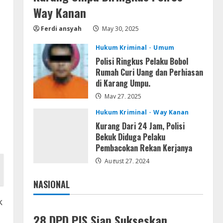
Resettools
Way Kanan
Display Changer X Portable +
Crack [Final] (x64) Final FileCR
Ferdi ansyah
May 30, 2025
August 9, 2026
4
Hukum Kriminal
Umum
Polisi Ringkus Pelaku Bobol
Img
Rumah Curi Uang dan Perhiasan
Office 2019 LTSC Professional
di Karang Umpu.
Plus Debloated Tоrrеnt
May 27, 2025
August 8, 2026
5
Hukum Kriminal
Way Kanan
Kurang Dari 24 Jam, Polisi
Bekuk Diduga Pelaku
Pembacokan Rekan Kerjanya
August 27, 2024
NASIONAL
Jakarta
Nasional
k
28 DPD PJS Siap Sukseskan