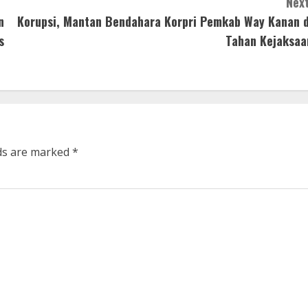
Next
n
Korupsi, Mantan Bendahara Korpri Pemkab Way Kanan d
s
Tahan Kejaksaa
lds are marked
*