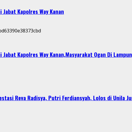
i Jabat Kapolres Way Kanan
i Jabat Kapolres Way Kanan,Masyarakat Ogan Di Lampun
stasi Reva Radisya, Putri Ferdiansyah, Lolos di Unila J