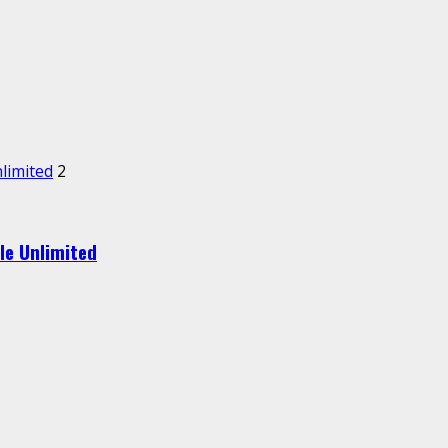
nlimited
2
le Unlimited