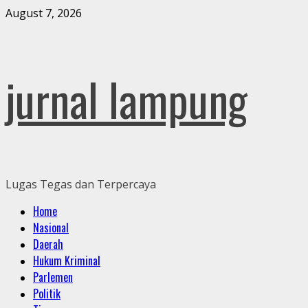
Skip
August 7, 2026
to
content
jurnal lampung
Lugas Tegas dan Terpercaya
Primary
Home
Menu
Nasional
Daerah
Hukum Kriminal
Parlemen
Politik