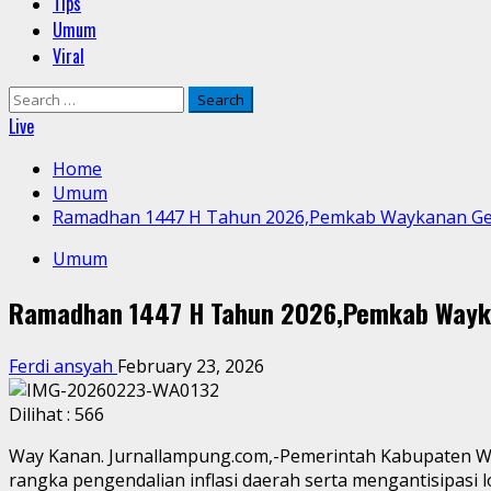
Tips
Umum
Viral
Search
for:
Live
Home
Umum
Ramadhan 1447 H Tahun 2026,Pemkab Waykanan Ge
Umum
Ramadhan 1447 H Tahun 2026,Pemkab Wayk
Ferdi ansyah
February 23, 2026
Dilihat :
566
Way Kanan. Jurnallampung.com,-Pemerintah Kabupaten Wa
rangka pengendalian inflasi daerah serta mengantisipasi