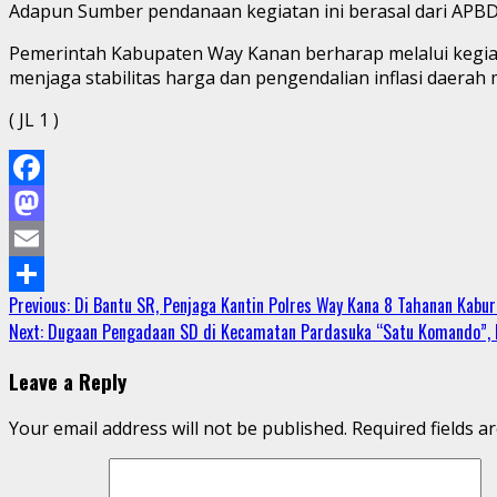
Adapun Sumber pendanaan kegiatan ini berasal dari AP
Pemerintah Kabupaten Way Kanan berharap melalui kegi
menjaga stabilitas harga dan pengendalian inflasi daerah m
( JL 1 )
Facebook
Mastodon
Email
Continue
Previous:
Di Bantu SR, Penjaga Kantin Polres Way Kana 8 Tahanan Kabur 
Share
Next:
Dugaan Pengadaan SD di Kecamatan Pardasuka “Satu Komando”, K
Reading
Leave a Reply
Your email address will not be published.
Required fields 