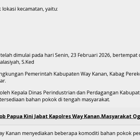
 lokasi kecamatan, yaitu:
telah dimulai pada hari Senin, 23 Februari 2026, bertempa
lasiyah, S.Ked
di lingkungan Pemerintah Kabupaten Way Kanan, Kabag Pere
ar.
g oleh Kepala Dinas Perindustrian dan Perdagangan Kabupa
tersediaan bahan pokok di tengah masyarakat.
mob Papua Kini Jabat Kapolres Way Kanan,Masyarakat Og
Kanan menyediakan beberapa komoditi bahan pokok penting (