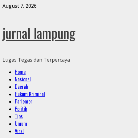
Skip
August 7, 2026
to
content
jurnal lampung
Lugas Tegas dan Terpercaya
Primary
Home
Menu
Nasional
Daerah
Hukum Kriminal
Parlemen
Politik
Tips
Umum
Viral