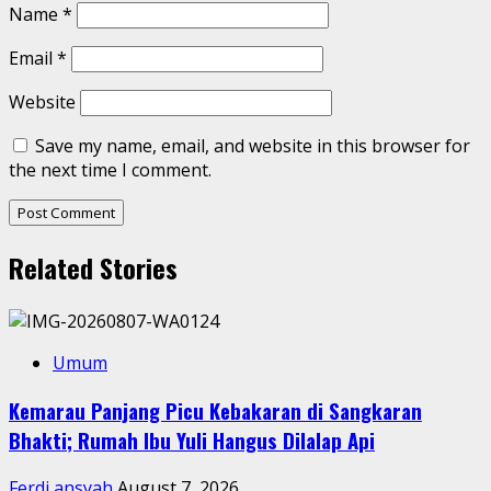
Name
*
Email
*
Website
Save my name, email, and website in this browser for
the next time I comment.
Related Stories
Umum
Kemarau Panjang Picu Kebakaran di Sangkaran
Bhakti; Rumah Ibu Yuli Hangus Dilalap Api
Ferdi ansyah
August 7, 2026