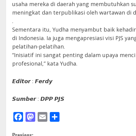
usaha mereka di daerah yang membutuhkan su
meningkat dan terpublikasi oleh wartawan di
.
Sementara itu, Yudha menyambut baik kehadiran
di Indonesia. Ia juga mengapresiasi visi PJS 
pelatihan-pelatihan.
“Inisiatif ini sangat penting dalam upaya men
profesional,” kata Yudha.
𝙀𝙙𝙞𝙩𝙤𝙧 : 𝙁𝙚𝙧𝙙𝙮
𝙎𝙪𝙢𝙗𝙚𝙧 : 𝘿𝙋𝙋 𝙋𝙅𝙎
Facebook
Mastodon
Email
Share
Previous: