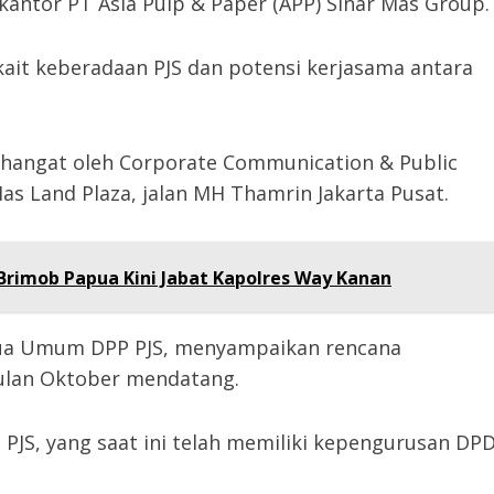
antor PT Asia Pulp & Paper (APP) Sinar Mas Group.
kait keberadaan PJS dan potensi kerjasama antara
hangat oleh Corporate Communication & Public
Mas Land Plaza, jalan MH Thamrin Jakarta Pusat.
Brimob Papua Kini Jabat Kapolres Way Kanan
ua Umum DPP PJS, menyampaikan rencana
bulan Oktober mendatang.
PJS, yang saat ini telah memiliki kepengurusan DP