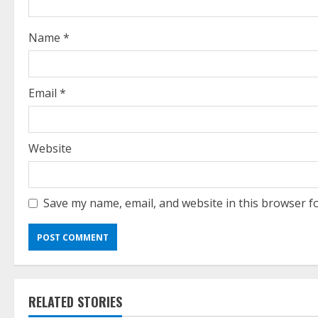
d
i
Name
*
n
g
Email
*
Website
Save my name, email, and website in this browser f
RELATED STORIES