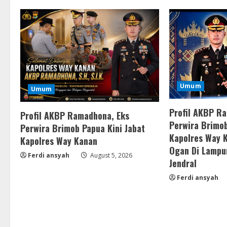
Umum
Umum
Profil AKBP R
Profil AKBP Ramadhona, Eks
Perwira Brimob
Perwira Brimob Papua Kini Jabat
Kapolres Way 
Kapolres Way Kanan
Ogan Di Lampu
Ferdi ansyah
August 5, 2026
Jendral
Ferdi ansyah