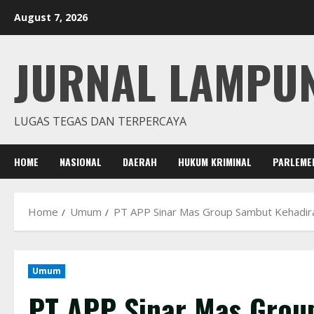
Skip
August 7, 2026
to
content
JURNAL LAMPU
LUGAS TEGAS DAN TERPERCAYA
HOME
NASIONAL
DAERAH
HUKUM KRIMINAL
PARLEME
Home
Umum
PT APP Sinar Mas Group Sambut Kehadiran
Umum
PT APP Sinar Mas Grou