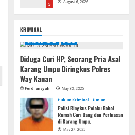
August 6, 2026
5
Serialers
FL Studio Portable + License
KRIMINAL
Key [Patch] (x86x64) Stable
Unlimited
Hukum Kriminal
Umum
1
August 7, 2026
Diduga Curi HP, Seorang Pria Asal
Remux
Coyote vs. Acme 2026 Pre-
Karang Umpu Diringkus Polres
DVDRip 2160𝚙 AVC
Way Kanan
August 7, 2026
2
Ferdi ansyah
May 30, 2025
Serialers
Hukum Kriminal
Umum
MATLAB R2024b Crack exe
Polisi Ringkus Pelaku Bobol
[Full] x64 Bypass
Rumah Curi Uang dan Perhiasan
August 7, 2026
D
di Karang Umpu.
3
May 27, 2025