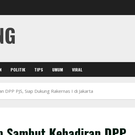
NG
N
POLITIK
TIPS
UMUM
VIRAL
 DPP PJS, Siap Dukung Rakernas I di Jakarta
p Sambut Kehadiran DPP