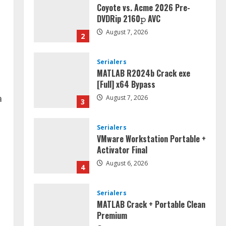
Coyote vs. Acme 2026 Pre-
DVDRip 2160𝚙 AVC
August 7, 2026
2
Serialers
MATLAB R2024b Crack exe
[Full] x64 Bypass
a
August 7, 2026
3
Serialers
VMware Workstation Portable +
Activator Final
August 6, 2026
4
Serialers
MATLAB Crack + Portable Clean
Premium