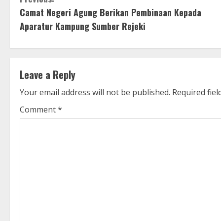
C
Camat Negeri Agung Berikan Pembinaan Kepada
o
Aparatur Kampung Sumber Rejeki
n
t
Leave a Reply
i
Your email address will not be published.
Required fie
n
Comment
*
u
e
R
e
a