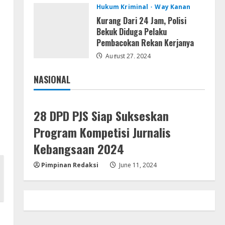
Serialers
Hukum Kriminal
Way Kanan
VMware Workstation Portable +
Kurang Dari 24 Jam, Polisi
Activator Final
Bekuk Diduga Pelaku
August 6, 2026
Pembacokan Rekan Kerjanya
4
August 27, 2024
Serialers
NASIONAL
MATLAB Crack + Portable Clean
Jakarta
Nasional
Premium
August 6, 2026
5
28 DPD PJS Siap Sukseskan
Program Kompetisi Jurnalis
Kebangsaan 2024
Pimpinan Redaksi
June 11, 2024