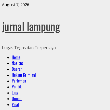
Skip
August 7, 2026
to
content
jurnal lampung
Lugas Tegas dan Terpercaya
Primary
Home
Menu
Nasional
Daerah
Hukum Kriminal
Parlemen
Politik
Tips
Umum
Viral