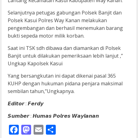
Lantang Kecamatan Kasui Kabupaten Way Kanan.
Selanjutnya petugas gabungan Polsek Banjit dan
Polsek Kasui Polres Way Kanan melakukan
pengembangan dan berhasil menemukan barang
bukti sepeda motor milik korban.
Saat ini TSK sdh dibawa dan diamankan di Polsek
Banjit untuk dilakukan pemeriksaan lebih lanjut ,”
Ungkap Kapolsek Kasui
Yang bersangkutan ini dapat dikenai pasal 365
KUHP dengan hukuman pidana penjara maksimal
sembilan tahun,”Ungkapnya.
𝙀𝙙𝙞𝙩𝙤𝙧 : 𝙁𝙚𝙧𝙙𝙮
𝙎𝙪𝙢𝙗𝙚𝙧 : 𝙃𝙪𝙢𝙖𝙨 𝙋𝙤𝙡𝙧𝙚𝙨 𝙒𝙖𝙮𝙡𝙖𝙣𝙖𝙣
Facebook
Mastodon
Email
Share