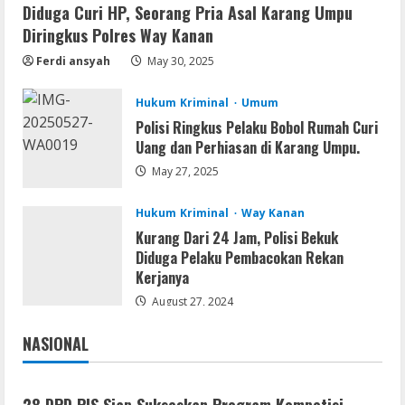
Remux
Diduga Curi HP, Seorang Pria Asal Karang Umpu
Coyote vs. Acme 2026 Pre-DVDRip
Diringkus Polres Way Kanan
2160𝚙 AVC
Ferdi ansyah
May 30, 2025
August 7, 2026
2
Hukum Kriminal
Umum
Serialers
Polisi Ringkus Pelaku Bobol Rumah Curi
MATLAB R2024b Crack exe [Full] x64
Uang dan Perhiasan di Karang Umpu.
Bypass
May 27, 2025
August 7, 2026
3
Hukum Kriminal
Way Kanan
Kurang Dari 24 Jam, Polisi Bekuk
Serialers
Diduga Pelaku Pembacokan Rekan
VMware Workstation Portable +
Kerjanya
Activator Final
August 27, 2024
August 6, 2026
4
NASIONAL
Serialers
Jakarta
Nasional
MATLAB Crack + Portable Clean
Premium
28 DPD PJS Siap Sukseskan Program Kompetisi