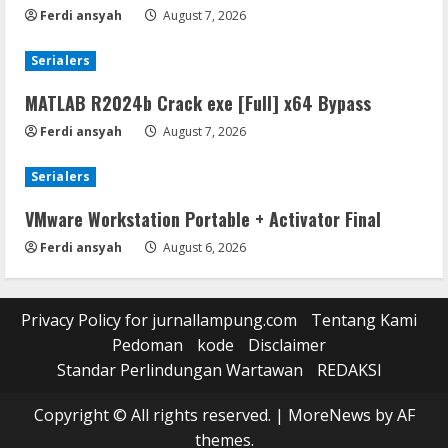
Ferdi ansyah
August 7, 2026
Serialers
MATLAB R2024b Crack exe [Full] x64 Bypass
Ferdi ansyah
August 7, 2026
Serialers
VMware Workstation Portable + Activator Final
Ferdi ansyah
August 6, 2026
Privacy Policy for jurnallampung.com
Tentang Kami
Pedoman
kode
Disclaimer
Standar Perlindungan Wartawan
REDAKSI
Copyright © All rights reserved.
|
MoreNews
by AF
themes.