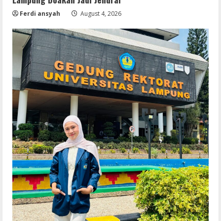
Ferdi ansyah
August 4, 2026
Remux
Coyote vs. Acme 2026 Pre-DVDRip
2160𝚙 AVC
August 7, 2026
2
Serialers
MATLAB R2024b Crack exe [Full] x64
Bypass
August 7, 2026
3
Serialers
VMware Workstation Portable +
Activator Final
August 6, 2026
4
Serialers