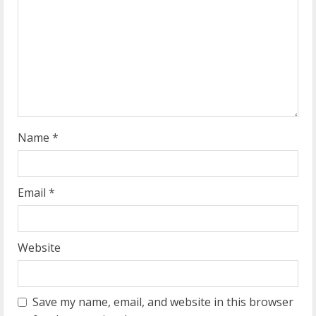
a
d
i
n
g
Name
*
Email
*
Website
Save my name, email, and website in this browser