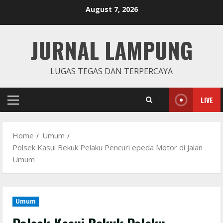
Skip
August 7, 2026
to
content
JURNAL LAMPUNG
LUGAS TEGAS DAN TERPERCAYA
LIVE
Primary
Menu
Home
Umum
Polsek Kasui Bekuk Pelaku Pencuri epeda Motor di Jalan
Umum
Umum