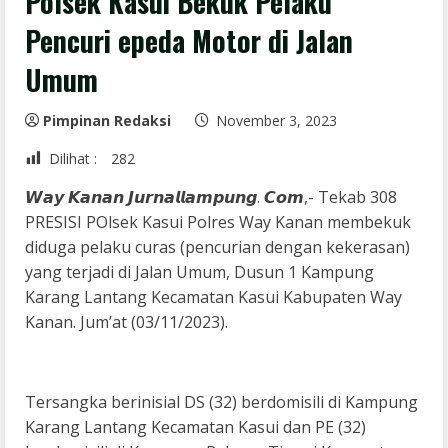
Polsek Kasui Bekuk Pelaku
Pencuri epeda Motor di Jalan
Umum
Pimpinan Redaksi
November 3, 2023
Dilihat :
282
𝙒𝙖𝙮 𝙆𝙖𝙣𝙖𝙣 𝙅𝙪𝙧𝙣𝙖𝙡𝙡𝙖𝙢𝙥𝙪𝙣𝙜. 𝘾𝙤𝙢,- Tekab 308
PRESISI POlsek Kasui Polres Way Kanan membekuk
diduga pelaku curas (pencurian dengan kekerasan)
yang terjadi di Jalan Umum, Dusun 1 Kampung
Karang Lantang Kecamatan Kasui Kabupaten Way
Kanan. Jum’at (03/11/2023).
Tersangka berinisial DS (32) berdomisili di Kampung
Karang Lantang Kecamatan Kasui dan PE (32)