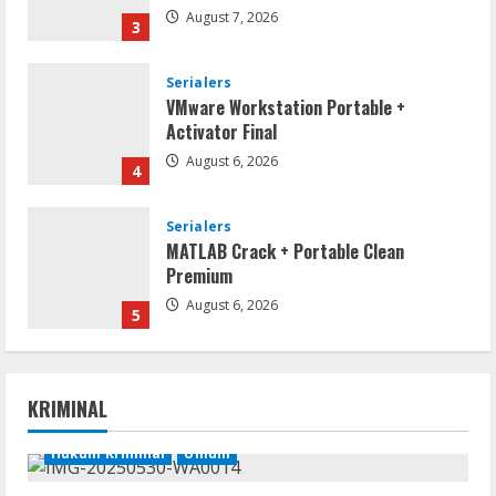
August 7, 2026
3
Serialers
VMware Workstation Portable +
Activator Final
August 6, 2026
4
Serialers
MATLAB Crack + Portable Clean
Premium
August 6, 2026
5
Serialers
FL Studio Portable + License Key
[Patch] (x86x64) Stable Unlimited
KRIMINAL
August 7, 2026
1
Hukum Kriminal
Umum