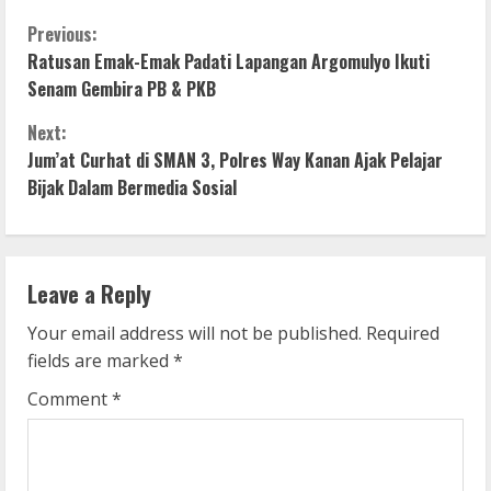
C
Previous:
Ratusan Emak-Emak Padati Lapangan Argomulyo Ikuti
o
Senam Gembira PB & PKB
n
Next:
Jum’at Curhat di SMAN 3, Polres Way Kanan Ajak Pelajar
t
Bijak Dalam Bermedia Sosial
i
n
Leave a Reply
u
Your email address will not be published.
Required
e
fields are marked
*
R
Comment
*
e