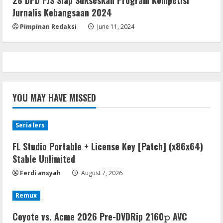
August 6, 2026
Jurnalis Kebangsaan 2024
5
Pimpinan Redaksi
June 11, 2024
YOU MAY HAVE MISSED
Serialers
FL Studio Portable + License Key [Patch] (x86x64)
Stable Unlimited
Ferdi ansyah
August 7, 2026
Remux
Coyote vs. Acme 2026 Pre-DVDRip 2160𝚙 AVC