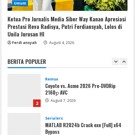
MATLAB Crack + Portable Clean
Umum
Premium
Ketua Pro Jurnalis Media Siber Way Kanan Apresiasi
August 6, 2026
5
Prestasi Reva Radisya, Putri Ferdiansyah, Lolos di
Unila Jurusan HI
Serialers
FL Studio Portable + License Key
Ferdi ansyah
August 4, 2026
[Patch] (x86x64) Stable Unlimited
August 7, 2026
1
BERITA POPULER
Remux
Coyote vs. Acme 2026 Pre-DVDRip
2160𝚙 AVC
August 7, 2026
2
Serialers
MATLAB R2024b Crack exe [Full] x64
Bypass