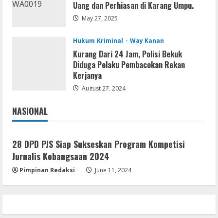
Uang dan Perhiasan di Karang Umpu.
Umum
Ketua Pro Jurnalis Media Siber Way
May 27, 2025
Kanan Apresiasi Prestasi Reva Radisya,
Putri Ferdiansyah, Lolos di Unila
Hukum Kriminal
Way Kanan
Jurusan HI
4
Kurang Dari 24 Jam, Polisi Bekuk
August 4, 2026
Diduga Pelaku Pembacokan Rekan
Umum
Kerjanya
PLN Tegaskan Tiang Listrik Bukan
Infrastruktur Publik; Provider WiFi
August 27, 2024
Ilegal Diminta Bangun Tiang Mandiri
NASIONAL
5
August 3, 2026
Jakarta
Nasional
28 DPD PJS Siap Sukseskan Program Kompetisi
Jurnalis Kebangsaan 2024
Pimpinan Redaksi
June 11, 2024