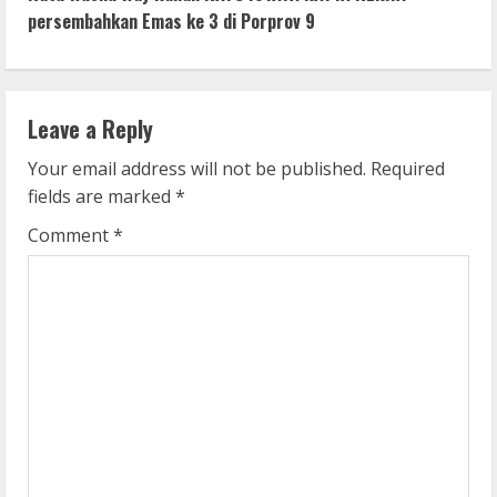
persembahkan Emas ke 3 di Porprov 9
t
i
n
Leave a Reply
u
Your email address will not be published.
Required
fields are marked
*
e
Comment
*
R
e
a
d
i