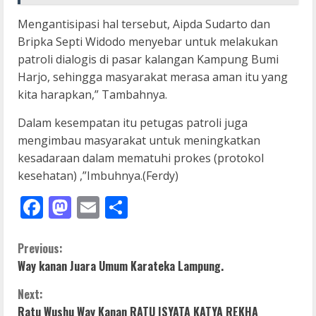
Mengantisipasi hal tersebut, Aipda Sudarto dan
Bripka Septi Widodo menyebar untuk melakukan
patroli dialogis di pasar kalangan Kampung Bumi
Harjo, sehingga masyarakat merasa aman itu yang
kita harapkan,” Tambahnya.
Dalam kesempatan itu petugas patroli juga
mengimbau masyarakat untuk meningkatkan
kesadaraan dalam mematuhi prokes (protokol
kesehatan) ,”Imbuhnya.(Ferdy)
Facebook
Mastodon
Email
Share
C
Previous:
Way kanan Juara Umum Karateka Lampung.
o
Next:
n
Ratu Wushu Way Kanan RATU ISYATA KATYA REKHA