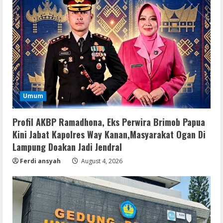
Umum
Profil AKBP Ramadhona, Eks Perwira Brimob Papua
Umum
Profil AKBP Ramadhona, Eks Perwira
Kini Jabat Kapolres Way Kanan,Masyarakat Ogan Di
Brimob Papua Kini Jabat Kapolres Way
Lampung Doakan Jadi Jendral
Kanan
Ferdi ansyah
August 4, 2026
2
August 5, 2026
Umum
Profil AKBP Ramadhona, Eks Perwira
Brimob Papua Kini Jabat Kapolres Way
Kanan,Masyarakat Ogan Di Lampung