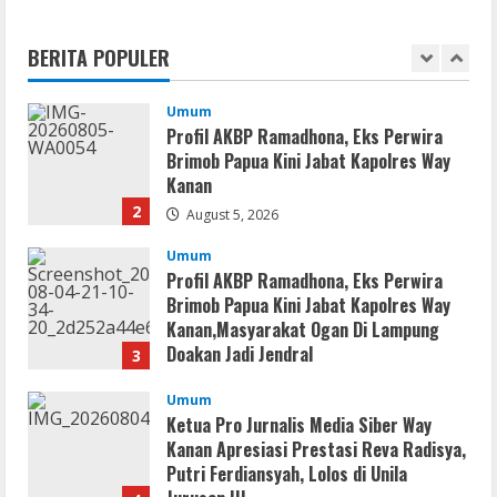
Profil AKBP Ramadhona, Eks Perwira
Brimob Papua Kini Jabat Kapolres Way
BERITA POPULER
Kanan
2
August 5, 2026
Umum
Profil AKBP Ramadhona, Eks Perwira
Brimob Papua Kini Jabat Kapolres Way
Kanan,Masyarakat Ogan Di Lampung
Doakan Jadi Jendral
3
August 4, 2026
Umum
Ketua Pro Jurnalis Media Siber Way
Kanan Apresiasi Prestasi Reva Radisya,
Putri Ferdiansyah, Lolos di Unila
Jurusan HI
4
August 4, 2026
Umum
PLN Tegaskan Tiang Listrik Bukan
Infrastruktur Publik; Provider WiFi