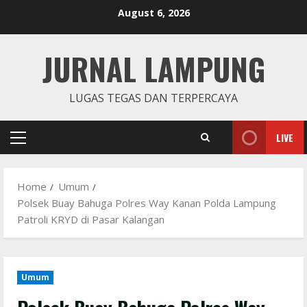
Skip
August 6, 2026
to
content
JURNAL LAMPUNG
LUGAS TEGAS DAN TERPERCAYA
LIVE
Primary
Menu
Home
Umum
Polsek Buay Bahuga Polres Way Kanan Polda Lampung
Patroli KRYD di Pasar Kalangan
Umum