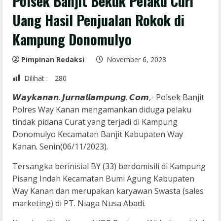
Polsek Banjit Bekuk Pelaku Curi
Uang Hasil Penjualan Rokok di
Kampung Donomulyo
Pimpinan Redaksi
November 6, 2023
Dilihat :
280
𝙒𝙖𝙮𝙠𝙖𝙣𝙖𝙣. 𝙅𝙪𝙧𝙣𝙖𝙡𝙡𝙖𝙢𝙥𝙪𝙣𝙜. 𝘾𝙤𝙢,- Polsek Banjit
Polres Way Kanan mengamankan diduga pelaku
tindak pidana Curat yang terjadi di Kampung
Donomulyo Kecamatan Banjit Kabupaten Way
Kanan. Senin(06/11/2023).
Tersangka berinisial BY (33) berdomisili di Kampung
Pisang Indah Kecamatan Bumi Agung Kabupaten
Way Kanan dan merupakan karyawan Swasta (sales
marketing) di PT. Niaga Nusa Abadi.