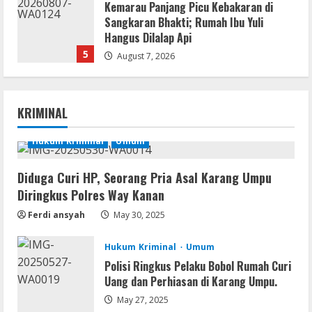
Kemarau Panjang Picu Kebakaran di
Sangkaran Bhakti; Rumah Ibu Yuli
Hangus Dilalap Api
5
August 7, 2026
Remux
KRIMINAL
August 7, 2026
Hukum Kriminal
Umum
1
Diduga Curi HP, Seorang Pria Asal Karang Umpu
Lan
Diringkus Polres Way Kanan
Dune: Awakening FitGirl Repack +Patch
Direct Link 2026
Ferdi ansyah
May 30, 2025
August 7, 2026
2
Hukum Kriminal
Umum
Polisi Ringkus Pelaku Bobol Rumah Curi
Serialers
Uang dan Perhiasan di Karang Umpu.
jv16 PowerTools Free[Activated]
[Latest] [x86-x64] Reddit
May 27, 2025