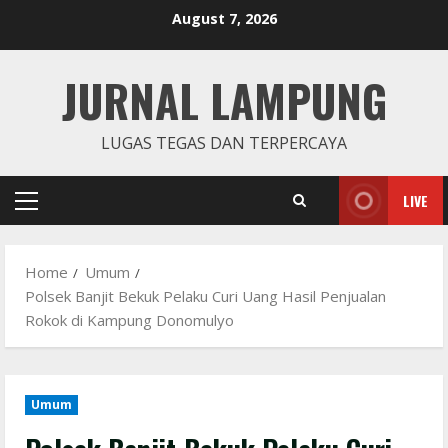
Skip
August 7, 2026
to
content
JURNAL LAMPUNG
LUGAS TEGAS DAN TERPERCAYA
LIVE
Primary
Menu
Home
Umum
Polsek Banjit Bekuk Pelaku Curi Uang Hasil Penjualan
Rokok di Kampung Donomulyo
Umum