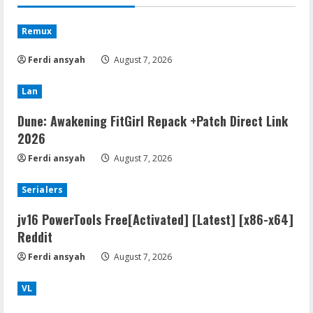
Remux
Ferdi ansyah
August 7, 2026
Lan
Dune: Awakening FitGirl Repack +Patch Direct Link
2026
Ferdi ansyah
August 7, 2026
Serialers
jv16 PowerTools Free[Activated] [Latest] [x86-x64]
Reddit
Ferdi ansyah
August 7, 2026
VL