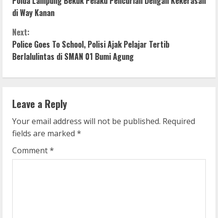
o
Polda Lampung Bekuk Pelaku Pencurian Dengan Kekerasan
di Way Kanan
n
Next:
t
Police Goes To School, Polisi Ajak Pelajar Tertib
i
Berlalulintas di SMAN 01 Bumi Agung
n
u
Leave a Reply
e
Your email address will not be published.
Required
fields are marked
*
R
Comment
*
e
a
d