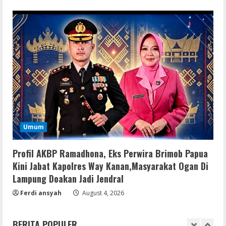
jv16 PowerTools Free[Activated]
[Latest] [x86-x64] Reddit
August 7, 2026
3
VL
Office 365 Mondo Pre-Activated
August 7, 2026
4
Umum
Umum
Kemarau Panjang Picu Kebakaran di
Sangkaran Bhakti; Rumah Ibu Yuli
Hangus Dilalap Api
Profil AKBP Ramadhona, Eks Perwira Brimob Papua
5
Kini Jabat Kapolres Way Kanan,Masyarakat Ogan Di
August 7, 2026
Lampung Doakan Jadi Jendral
Ferdi ansyah
August 4, 2026
Remux
August 7, 2026
BERITA POPULER