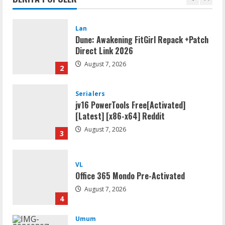
1
Lan
Dune: Awakening FitGirl Repack +Patch
Direct Link 2026
August 7, 2026
2
Serialers
jv16 PowerTools Free[Activated]
[Latest] [x86-x64] Reddit
August 7, 2026
3
VL
Office 365 Mondo Pre-Activated
August 7, 2026
4
Umum