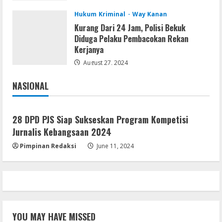
August 7, 2026
3
Hukum Kriminal
Way Kanan
Kurang Dari 24 Jam, Polisi Bekuk
Diduga Pelaku Pembacokan Rekan
VL
Kerjanya
Office 365 Mondo Pre-Activated
August 27, 2024
August 7, 2026
4
NASIONAL
Jakarta
Nasional
Umum
Kemarau Panjang Picu Kebakaran di
Sangkaran Bhakti; Rumah Ibu Yuli
28 DPD PJS Siap Sukseskan Program Kompetisi
Hangus Dilalap Api
Jurnalis Kebangsaan 2024
5
August 7, 2026
Pimpinan Redaksi
June 11, 2024
YOU MAY HAVE MISSED