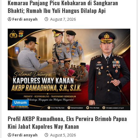
Kemarau Panjang Picu Kebakaran di Sangkaran
Bhakti; Rumah Ibu Yuli Hangus Dilalap Api
Ferdi ansyah
August 7, 2026
Lan
Dune: Awakening FitGirl Repack +Patch
Umum
Direct Link 2026
August 7, 2026
2
Profil AKBP Ramadhona, Eks Perwira Brimob Papua
Kini Jabat Kapolres Way Kanan
Serialers
Ferdi ansyah
August 5, 2026