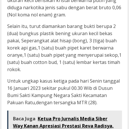
ukuran kecil berisikan kristal berwarna putih yang
diduga narkotika jenis sabu dengan berat bruto 0,06
(Nol koma nol enam) gram.
Selain itu, turut diamankan barang bukti berupa 2
(dua) bungkus plastik bening ukuran kecil bekas
pakai, Seperangkat alat hisap (bong), 3 (tiga) buah
korek api gas,1 (satu) buah pipet karet berwarna
oranye,1 (satu) buah pipet yang menyerupai sekop,1
(satu) buah cotton bud, 1 (satu) lembar kertas timah
rokok.
Untuk ungkap kasus ketiga pada hari Senin tanggal
16 Januari 2023 sekitar pukul 00.30 Wib di Dusun
Bumi Sakti Kampung Negara Sakti Kecamatan
Pakuan Ratu,dengan tersangka MTR (28).
Baca Juga
Ketua Pro Jurnalis Media Siber
Way Kanan Apresiasi Prestasi Reva Radisya,