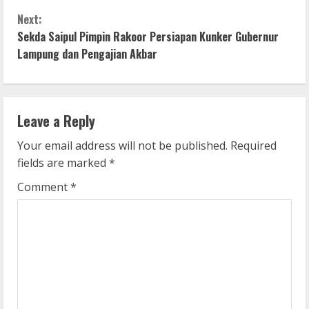
o
Next:
n
Sekda Saipul Pimpin Rakoor Persiapan Kunker Gubernur
Lampung dan Pengajian Akbar
t
i
n
Leave a Reply
u
Your email address will not be published.
Required
fields are marked
*
e
Comment
*
R
e
a
d