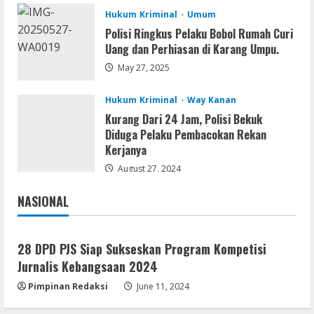
2
Hukum Kriminal
Umum
Polisi Ringkus Pelaku Bobol Rumah Curi
Serialers
Uang dan Perhiasan di Karang Umpu.
MATLAB Crack + Portable Clean
Premium
May 27, 2025
August 6, 2026
3
Hukum Kriminal
Way Kanan
Kurang Dari 24 Jam, Polisi Bekuk
Serialers
Diduga Pelaku Pembacokan Rekan
Ableton Live Crack + Portable Windows
Kerjanya
10 (x32x64)
August 27, 2024
August 6, 2026
4
NASIONAL
Jakarta
Nasional
Lan
Assassin’s Creed Shadows Digital
Deluxe Edition Cracked Rune Release
28 DPD PJS Siap Sukseskan Program Kompetisi
for Desktop
Jurnalis Kebangsaan 2024
5
August 6, 2026
Pimpinan Redaksi
June 11, 2024