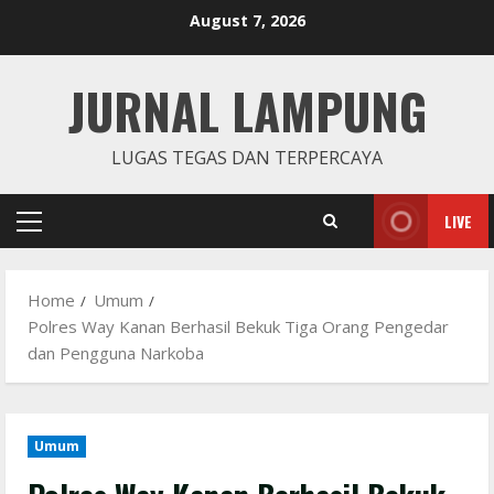
Skip
August 7, 2026
to
content
JURNAL LAMPUNG
LUGAS TEGAS DAN TERPERCAYA
LIVE
Primary
Menu
Home
Umum
Polres Way Kanan Berhasil Bekuk Tiga Orang Pengedar
dan Pengguna Narkoba
Umum