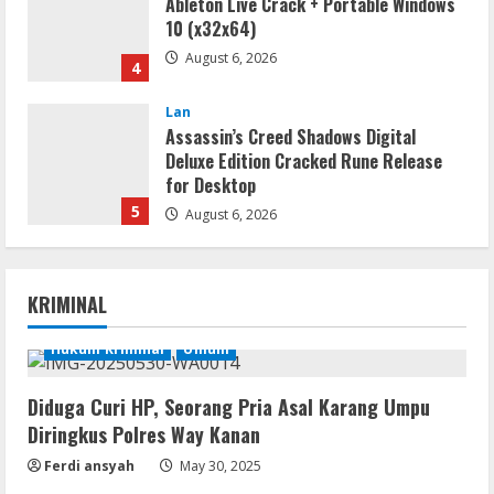
Ableton Live Crack + Portable Windows
10 (x32x64)
August 6, 2026
4
Lan
Assassin’s Creed Shadows Digital
Deluxe Edition Cracked Rune Release
for Desktop
5
August 6, 2026
Serialers
MATLAB R2024b Crack exe [Full] x64
KRIMINAL
Bypass
August 7, 2026
Hukum Kriminal
Umum
1
Diduga Curi HP, Seorang Pria Asal Karang Umpu
Serialers
Diringkus Polres Way Kanan
VMware Workstation Portable +
Activator Final
Ferdi ansyah
May 30, 2025
August 6, 2026