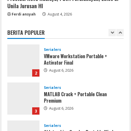
Unila Jurusan HI
Serialers
Ferdi ansyah
August 4, 2026
MATLAB R2024b Crack exe [Full] x64
Bypass
BERITA POPULER
August 7, 2026
1
Serialers
VMware Workstation Portable +
Activator Final
August 6, 2026
2
Serialers
MATLAB Crack + Portable Clean
Premium
August 6, 2026
3
Serialers