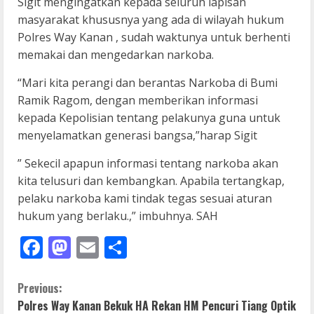
Sigit mengingatkan kepada seluruh lapisan
masyarakat khususnya yang ada di wilayah hukum
Polres Way Kanan , sudah waktunya untuk berhenti
memakai dan mengedarkan narkoba.
“Mari kita perangi dan berantas Narkoba di Bumi
Ramik Ragom, dengan memberikan informasi
kepada Kepolisian tentang pelakunya guna untuk
menyelamatkan generasi bangsa,”harap Sigit
” Sekecil apapun informasi tentang narkoba akan
kita telusuri dan kembangkan. Apabila tertangkap,
pelaku narkoba kami tindak tegas sesuai aturan
hukum yang berlaku.,” imbuhnya. SAH
Facebook
Mastodon
Email
Share
C
Previous:
Polres Way Kanan Bekuk HA Rekan HM Pencuri Tiang Optik