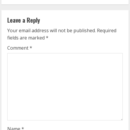
i
n
Leave a Reply
u
Your email address will not be published.
Required
e
fields are marked
*
R
Comment
*
e
a
d
i
n
g
Name
*