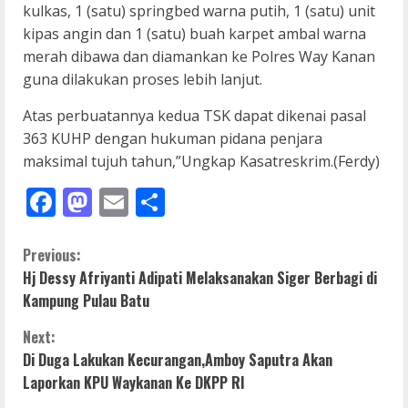
kulkas, 1 (satu) springbed warna putih, 1 (satu) unit
kipas angin dan 1 (satu) buah karpet ambal warna
merah dibawa dan diamankan ke Polres Way Kanan
guna dilakukan proses lebih lanjut.
Atas perbuatannya kedua TSK dapat dikenai pasal
363 KUHP dengan hukuman pidana penjara
maksimal tujuh tahun,”Ungkap Kasatreskrim.(Ferdy)
Facebook
Mastodon
Email
Share
C
Previous:
Hj Dessy Afriyanti Adipati Melaksanakan Siger Berbagi di
o
Kampung Pulau Batu
n
Next:
Di Duga Lakukan Kecurangan,Amboy Saputra Akan
t
Laporkan KPU Waykanan Ke DKPP RI