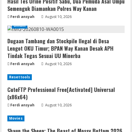
Hasil Tes Urine Positif Sabu, Dua Pemuda Asal Umpu
Semenguk Diamankan Polres Way Kanan
Ferdi ansyah
August 10, 2026
Umum
Dugaan Tambang dan Stockpile Ilegal di Desa
Lengot OKU Timur; BPAN Way Kanan Desak APH
Tindak Tegas Sesuai UU Minerba
Ferdi ansyah
August 10, 2026
Resettools
CuteFTP Professional Free[Activated] Universal
(x86x64)
Ferdi ansyah
August 10, 2026
Movies
Shaun the Sheep: The Beast of Mossy Bottom 2026