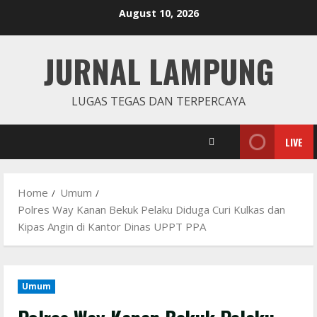
Skip
August 10, 2026
to
content
JURNAL LAMPUNG
LUGAS TEGAS DAN TERPERCAYA
LIVE
Home
Umum
Polres Way Kanan Bekuk Pelaku Diduga Curi Kulkas dan
Kipas Angin di Kantor Dinas UPPT PPA
Umum