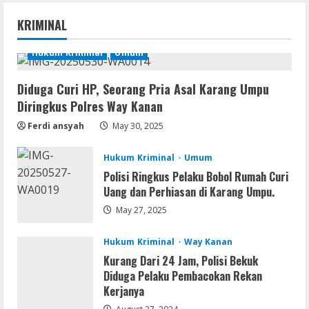
Serialers
MATLAB Crack + Portable Clean
KRIMINAL
Premium
August 6, 2026
Hukum Kriminal
Umum
1
Diduga Curi HP, Seorang Pria Asal Karang Umpu
Serialers
Diringkus Polres Way Kanan
Ableton Live Crack + Portable Windows
10 (x32x64)
Ferdi ansyah
May 30, 2025
August 6, 2026
2
Hukum Kriminal
Umum
Lan
Polisi Ringkus Pelaku Bobol Rumah Curi
Assassin’s Creed Shadows Digital
Uang dan Perhiasan di Karang Umpu.
Deluxe Edition Cracked Rune Release
May 27, 2025
for Desktop
3
August 6, 2026
Hukum Kriminal
Way Kanan
Kurang Dari 24 Jam, Polisi Bekuk
Umum
Diduga Pelaku Pembacokan Rekan
Profil AKBP Ramadhona, Eks Perwira
Kerjanya
Brimob Papua Kini Jabat Kapolres Way
Kanan