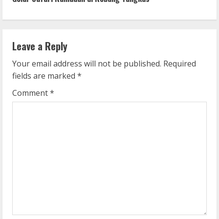
i
n
u
Leave a Reply
e
Your email address will not be published.
Required
fields are marked
*
R
Comment
*
e
a
d
i
n
g