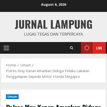
Skip
August 6, 2026
to
content
JURNAL LAMPUNG
LUGAS TEGAS DAN TERPERCAYA
LIVE
Primary
Menu
Home
Umum
Polres Way Kanan Amankan Diduga Pelaku Lakukan
Penggelapan Sepeda Motor Honda Megapro
Umum