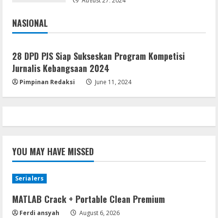
August 27, 2024
4
August 5, 2026
NASIONAL
Jakarta
Nasional
Umum
Profil AKBP Ramadhona, Eks Perwira
Brimob Papua Kini Jabat Kapolres Way
28 DPD PJS Siap Sukseskan Program Kompetisi
Kanan,Masyarakat Ogan Di Lampung
Jurnalis Kebangsaan 2024
Doakan Jadi Jendral
5
Pimpinan Redaksi
June 11, 2024
August 4, 2026
YOU MAY HAVE MISSED
Serialers
MATLAB Crack + Portable Clean Premium
Ferdi ansyah
August 6, 2026