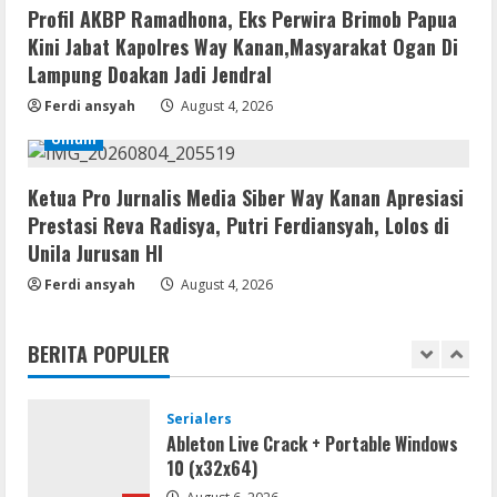
Profil AKBP Ramadhona, Eks Perwira Brimob Papua
Brimob Papua Kini Jabat Kapolres Way
Kini Jabat Kapolres Way Kanan,Masyarakat Ogan Di
Kanan
Lampung Doakan Jadi Jendral
4
August 5, 2026
Ferdi ansyah
August 4, 2026
Umum
Umum
Profil AKBP Ramadhona, Eks Perwira
Brimob Papua Kini Jabat Kapolres Way
Kanan,Masyarakat Ogan Di Lampung
Ketua Pro Jurnalis Media Siber Way Kanan Apresiasi
Doakan Jadi Jendral
5
Prestasi Reva Radisya, Putri Ferdiansyah, Lolos di
August 4, 2026
Unila Jurusan HI
Serialers
Ferdi ansyah
August 4, 2026
MATLAB Crack + Portable Clean
Premium
BERITA POPULER
August 6, 2026
1
Serialers
Ableton Live Crack + Portable Windows
10 (x32x64)