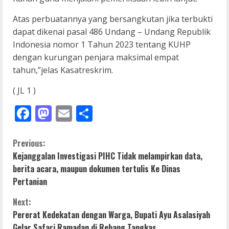
Atas perbuatannya yang bersangkutan jika terbukti
dapat dikenai pasal 486 Undang – Undang Republik
Indonesia nomor 1 Tahun 2023 tentang KUHP
dengan kurungan penjara maksimal empat
tahun,”jelas Kasatreskrim.
( JL 1 )
Facebook
Mastodon
Email
Share
C
Previous:
Kejanggalan Investigasi PIHC Tidak melampirkan data,
o
berita acara, maupun dokumen tertulis Ke Dinas
Pertanian
n
Next:
t
Pererat Kedekatan dengan Warga, Bupati Ayu Asalasiyah
Gelar Safari Ramadan di Rebang Tangkas