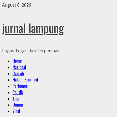
Skip
August 8, 2026
to
content
jurnal lampung
Lugas Tegas dan Terpercaya
Primary
Home
Menu
Nasional
Daerah
Hukum Kriminal
Parlemen
Politik
Tips
Umum
Viral