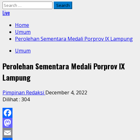
Search
for:
Live
Home
Umum
Perolehan Sementara Medali Porprov lX Lampung
Umum
Perolehan Sementara Medali Porprov lX
Lampung
Pimpinan Redaksi
December 4, 2022
Dilihat :
304
Facebook
Mastodon