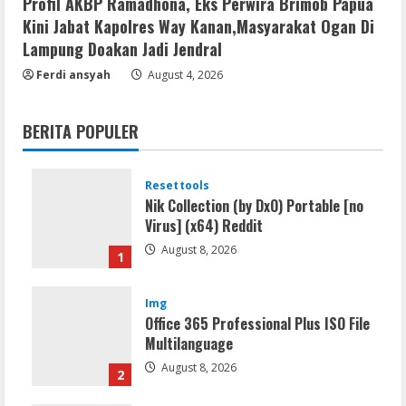
Profil AKBP Ramadhona, Eks Perwira Brimob Papua
Kini Jabat Kapolres Way Kanan,Masyarakat Ogan Di
Lampung Doakan Jadi Jendral
Ferdi ansyah
August 4, 2026
BERITA POPULER
Resettools
Nik Collection (by DxO) Portable [no
Virus] (x64) Reddit
August 8, 2026
1
Img
Office 365 Professional Plus ISO File
Multilanguage
August 8, 2026
2