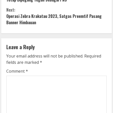
n
Next:
Operasi Zebra Krakatau 2023, Satgas Preemtif Pasang
t
Banner Himbauan
i
n
Leave a Reply
u
Your email address will not be published.
Required
e
fields are marked
*
R
Comment
*
e
a
d