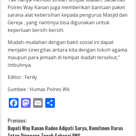
Polres Way Kanan juga memberikan bantuan paket
sarana alat kebersihan kepada pengurus Masjid dan
Gereja , yang nantinya bisa digunakan untuk
keperluan bersih-bersih.
Mudah-mudahan dengan bakti sosial ini dapat
menjalin sinergitas antara kita dengan tokoh agama
maupun para jemaah di tempat ibadah tersebut,”
Imbuhnya.
Editor : Ferdy
Sumbee : Humas Polres Wk
Facebook
Mastodon
Email
Share
C
Previous:
Bupati Way Kanan Raden Adipati Surya, Komitmen Harus
o
Tetap Dipegang Teguh Sebagai PNS