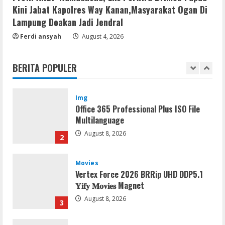
August 8, 2026
5
Kini Jabat Kapolres Way Kanan,Masyarakat Ogan Di
Lampung Doakan Jadi Jendral
Resettools
Ferdi ansyah
August 4, 2026
Nik Collection (by DxO) Portable [no
Virus] (x64) Reddit
BERITA POPULER
August 8, 2026
1
Img
Office 365 Professional Plus ISO File
Multilanguage
August 8, 2026
2
Movies
Vertex Force 2026 BRRip UHD DDP5.1
𝐘𝐢𝐟𝐲 𝐌𝐨𝐯𝐢𝐞𝐬 Magnet
August 8, 2026
3