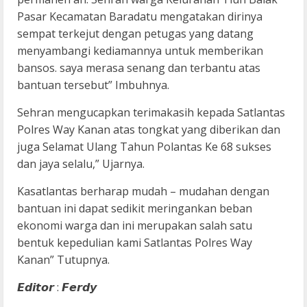
Pasar Kecamatan Baradatu mengatakan dirinya
sempat terkejut dengan petugas yang datang
menyambangi kediamannya untuk memberikan
bansos. saya merasa senang dan terbantu atas
bantuan tersebut” Imbuhnya.
Sehran mengucapkan terimakasih kepada Satlantas
Polres Way Kanan atas tongkat yang diberikan dan
juga Selamat Ulang Tahun Polantas Ke 68 sukses
dan jaya selalu,” Ujarnya.
Kasatlantas berharap mudah – mudahan dengan
bantuan ini dapat sedikit meringankan beban
ekonomi warga dan ini merupakan salah satu
bentuk kepedulian kami Satlantas Polres Way
Kanan” Tutupnya.
𝙀𝙙𝙞𝙩𝙤𝙧 : 𝙁𝙚𝙧𝙙𝙮