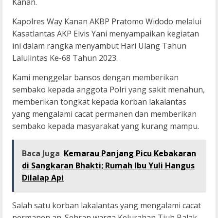
Kanan.
Kapolres Way Kanan AKBP Pratomo Widodo melalui
Kasatlantas AKP Elvis Yani menyampaikan kegiatan
ini dalam rangka menyambut Hari Ulang Tahun
Lalulintas Ke-68 Tahun 2023.
Kami menggelar bansos dengan memberikan
sembako kepada anggota Polri yang sakit menahun,
memberikan tongkat kepada korban lakalantas
yang mengalami cacat permanen dan memberikan
sembako kepada masyarakat yang kurang mampu.
Baca Juga
Kemarau Panjang Picu Kebakaran
di Sangkaran Bhakti; Rumah Ibu Yuli Hangus
Dilalap Api
Salah satu korban lakalantas yang mengalami cacat
permanen an. Sehran warga Kelurahan Tiuh Balak