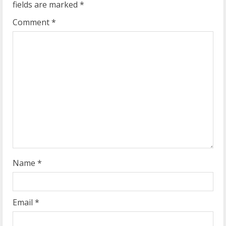
e
fields are marked
*
R
Comment
*
e
a
d
i
n
g
Name
*
Email
*