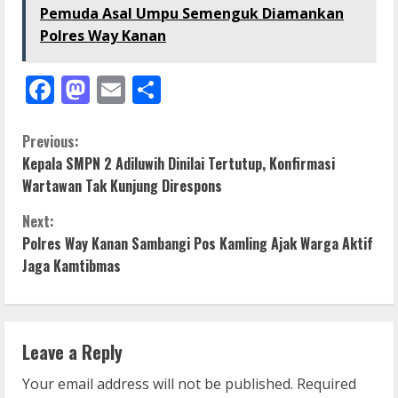
Pemuda Asal Umpu Semenguk Diamankan
Polres Way Kanan
Facebook
Mastodon
Email
Share
C
Previous:
Kepala SMPN 2 Adiluwih Dinilai Tertutup, Konfirmasi
o
Wartawan Tak Kunjung Direspons
n
Next:
Polres Way Kanan Sambangi Pos Kamling Ajak Warga Aktif
t
Jaga Kamtibmas
i
n
Leave a Reply
u
Your email address will not be published.
Required