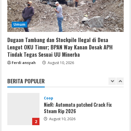
Resettools
CuteFTP Professional Free[Activated]
Universal (x86x64)
August 10, 2026
Umum
5
Umum
Dugaan Tambang dan Stockpile Ilegal di Desa
Gagalkan Peredaran Sabu di Umpu
Lengot OKU Timur; BPAN Way Kanan Desak APH
Semenguk, Satresnarkoba Polres Way
Tindak Tegas Sesuai UU Minerba
Kanan Amankan Terduga Pengedar
Ferdi ansyah
August 10, 2026
1
August 10, 2026
Coop
BERITA POPULER
NieR: Automata patched Crack Fix
Steam Rip 2026
August 10, 2026
2
Umum
Hasil Tes Urine Positif Sabu, Dua
Pemuda Asal Umpu Semenguk