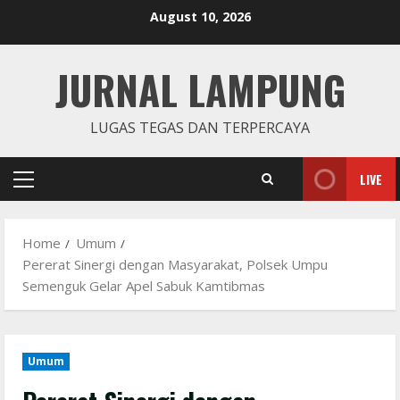
Skip
August 10, 2026
to
content
JURNAL LAMPUNG
LUGAS TEGAS DAN TERPERCAYA
LIVE
Primary
Menu
Home
Umum
Pererat Sinergi dengan Masyarakat, Polsek Umpu
Semenguk Gelar Apel Sabuk Kamtibmas
Umum