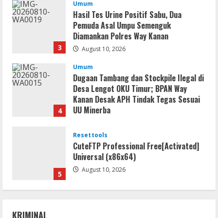
Diamankan Polres Way Kanan
3
August 10, 2026
Umum
Dugaan Tambang dan Stockpile Ilegal di
Desa Lengot OKU Timur; BPAN Way
Kanan Desak APH Tindak Tegas Sesuai
UU Minerba
4
August 10, 2026
Resettools
CuteFTP Professional Free[Activated]
Universal (x86x64)
August 10, 2026
5
Umum
Gagalkan Peredaran Sabu di Umpu
Semenguk, Satresnarkoba Polres Way
Kanan Amankan Terduga Pengedar
1
August 10, 2026
KRIMINAL