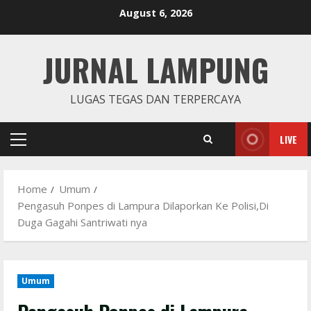
Skip
August 6, 2026
to
content
JURNAL LAMPUNG
LUGAS TEGAS DAN TERPERCAYA
LIVE
Primary
Menu
Home
Umum
Pengasuh Ponpes di Lampura Dilaporkan Ke Polisi,Di
Duga Gagahi Santriwati nya
Umum