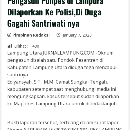
Pengasuh Ponpes di Lampura
Dilaporkan Ke Polisi,Di Duga
Gagahi Santriwati nya
Pimpinan Redaksi
January 7, 2023
Dilihat :
480
Lampung Utara.JURNALLAMPUNG.COM -Oknum
pengasuh disalah satu Pondok Pesantren di
Kabupaten Lampung Utara diduga tega mencabuli
santrinya.
Ediyansyah, S.T., M.M, Camat Sungkai Tengah,
kabupaten setempat saat menghubungi media ini
mengungkapkan, kasus tersebut sudah dilaporkan
ke Mapolres Lampung Utara untuk ditindaklanjuti.
Bukti laporan tersebut, tertuang dalam surat lapor
Nomor STPL/04/B-I/I/2023/SPKT/POLRES LAMPUNG