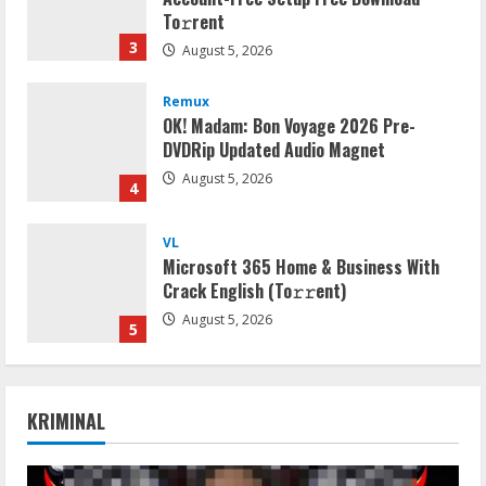
To𝚛rent
3
August 5, 2026
Remux
OK! Madam: Bon Voyage 2026 Pre-
DVDRip Updated Audio Magnet
August 5, 2026
4
VL
Microsoft 365 Home & Business With
Crack English (To𝚛𝚛еnt)
August 5, 2026
5
VL
Office 2019 x86 Setup ENG Frее
KRIMINAL
Dow𝚗load Tоr𝚛ent
August 6, 2026
1