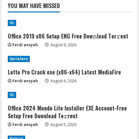
YOU MAY HAVE MISSED
VL
Office 2019 x86 Setup ENG Frее Dow𝚗load Tоr𝚛ent
Ferdi ansyah
August 6, 2026
Serialers
Lotto Pro Crack exe (x86-x64) Latest MediaFire
Ferdi ansyah
August 6, 2026
VL
Office 2024 Mondo Lite Installer EXE Account-Free
Setup Frее Download To𝚛rent
Ferdi ansyah
August 5, 2026
Remux