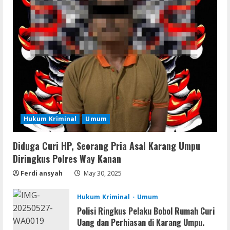
Serialers
Lotto Pro Crack exe (x86-x64) Latest
MediaFire
August 6, 2026
2
VL
Office 2024 Mondo Lite Installer EXE
Account-Free Setup Frее Download
To𝚛rent
Hukum Kriminal
Umum
3
August 5, 2026
Diduga Curi HP, Seorang Pria Asal Karang Umpu
Remux
Diringkus Polres Way Kanan
OK! Madam: Bon Voyage 2026 Pre-
DVDRip Updated Audio Magnet
Ferdi ansyah
May 30, 2025
August 5, 2026
4
Hukum Kriminal
Umum
Polisi Ringkus Pelaku Bobol Rumah Curi
VL
Uang dan Perhiasan di Karang Umpu.