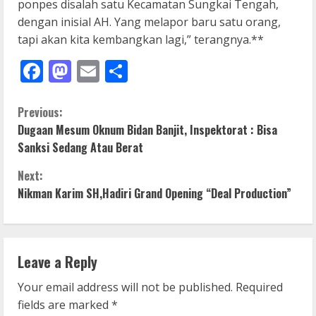
ponpes disalah satu Kecamatan Sungkai Tengah,
dengan inisial AH. Yang melapor baru satu orang,
tapi akan kita kembangkan lagi,” terangnya.**
Facebook
Mastodon
Email
Share
C
Previous:
Dugaan Mesum Oknum Bidan Banjit, Inspektorat : Bisa
o
Sanksi Sedang Atau Berat
n
Next:
Nikman Karim SH,Hadiri Grand Opening “Deal Production”
t
i
n
Leave a Reply
u
Your email address will not be published.
Required
fields are marked
*