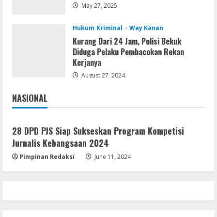
Microsoft 365 Home & Business With
May 27, 2025
Crack English (To𝚛𝚛еnt)
August 5, 2026
5
Hukum Kriminal
Way Kanan
Kurang Dari 24 Jam, Polisi Bekuk
Diduga Pelaku Pembacokan Rekan
Kerjanya
August 27, 2024
NASIONAL
Jakarta
Nasional
28 DPD PJS Siap Sukseskan Program Kompetisi
Jurnalis Kebangsaan 2024
Pimpinan Redaksi
June 11, 2024