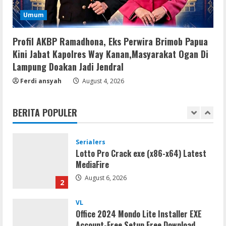
VL
Umum
Microsoft 365 Home & Business With
Crack English (To𝚛𝚛еnt)
Profil AKBP Ramadhona, Eks Perwira Brimob Papua
August 5, 2026
5
Kini Jabat Kapolres Way Kanan,Masyarakat Ogan Di
Lampung Doakan Jadi Jendral
VL
Ferdi ansyah
August 4, 2026
Office 2019 x86 Setup ENG Frее
Dow𝚗load Tоr𝚛ent
BERITA POPULER
August 6, 2026
1
Serialers
Lotto Pro Crack exe (x86-x64) Latest
MediaFire
August 6, 2026
2
VL
Office 2024 Mondo Lite Installer EXE
Account-Free Setup Frее Download