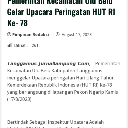
Pemerintah Kecamatan Ulu Belu
Gelar Upacara Peringatan HUT RI
Ke- 78
Pimpinan Redaksi
August 17, 2023
Dilihat :
261
𝙏𝙖𝙣𝙜𝙜𝙖𝙢𝙪𝙨. 𝙅𝙪𝙧𝙣𝙖𝙡𝙡𝙖𝙢𝙥𝙪𝙣𝙜. 𝘾𝙤𝙢, – Pemerintah
Kecamatan Ulu Belu Kabupaten Tanggamus
menggelar Upacara peringatan Hari Ulang Tahun
Kemerdekaan Republik Indonesia (HUT RI) Ke-78
yang berlangsung di lapangan Pekon Ngarip Kamis
(17/8/2023)
Bertindak Sebagai Inspektur Upacara Adalah