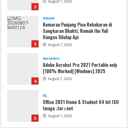
August 7, 2026
2
Umum
Kemarau Panjang Picu Kebakaran di
Sangkaran Bhakti; Rumah Ibu Yuli
Hangus Dilalap Api
3
August 7, 2026
Serialers
Adobe Acrobat Pro 2021 Portable only
[100% Worked] [Windows] 2025
August 7, 2026
4
VL
Office 2021 Home & Student 64 bit ISO
Image .tоr𝚛еnt
August 7, 2026
5