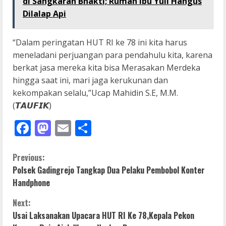
di Sangkaran Bhakti; Rumah Ibu Yuli Hangus
Dilalap Api
“Dalam peringatan HUT RI ke 78 ini kita harus
meneladani perjuangan para pendahulu kita, karena
berkat jasa mereka kita bisa Merasakan Merdeka
hingga saat ini, mari jaga kerukunan dan
kekompakan selalu,”Ucap Mahidin S.E, M.M.
(𝙏𝘼𝙐𝙁𝙄𝙆)
Facebook
Mastodon
Email
Share
C
Previous:
Polsek Gadingrejo Tangkap Dua Pelaku Pembobol Konter
o
Handphone
n
Next:
Usai Laksanakan Upacara HUT RI Ke 78,Kepala Pekon
t