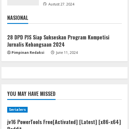
[100% Worked] [Windows] 2025
August 27, 2024
August 7, 2026
4
NASIONAL
Jakarta
Nasional
VL
Office 2021 Home & Student 64 bit ISO
28 DPD PJS Siap Sukseskan Program Kompetisi
Image .tоr𝚛еnt
Jurnalis Kebangsaan 2024
August 7, 2026
5
Pimpinan Redaksi
June 11, 2024
YOU MAY HAVE MISSED
Serialers
jv16 PowerTools Free[Activated] [Latest] [x86-x64]