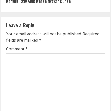
Karang Rejo Ajak Warga Nyekar Bunga
i
n
Leave a Reply
u
Your email address will not be published.
Required
e
fields are marked
*
R
Comment
*
e
a
d
i
n