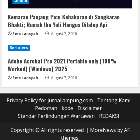
Umum
Kemarau Panjang Picu Kebakaran di Sangkaran
Bhakti; Rumah Ibu Yuli Hangus Dilalap Api
Ferdi ansyah
August 7, 2026
Serialers
Adobe Acrobat Pro 2021 Portable only [100%
Worked] [Windows] 2025
Ferdi ansyah
August 7, 2026
Privacy Policy for jurnallampung.com
Tentang Kami
Pedoman
kode
Disclaimer
Standar Perlindungan Wartawan
REDAKSI
Copyright © All rights reserved.
|
MoreNews
by AF
themes.