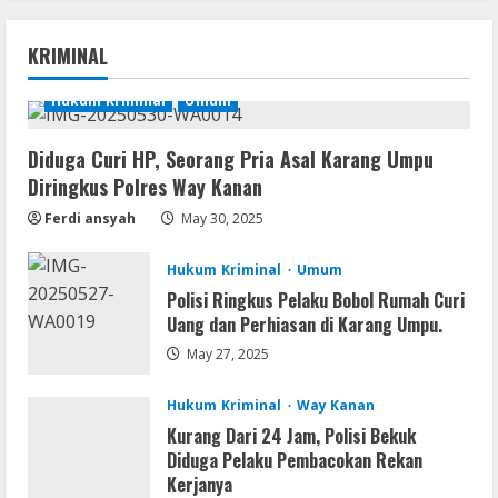
Serialers
jv16 PowerTools Free[Activated]
KRIMINAL
[Latest] [x86-x64] Reddit
August 7, 2026
Hukum Kriminal
Umum
1
Diduga Curi HP, Seorang Pria Asal Karang Umpu
VL
Diringkus Polres Way Kanan
Office 365 Mondo Pre-Activated
Ferdi ansyah
May 30, 2025
August 7, 2026
2
Hukum Kriminal
Umum
Umum
Polisi Ringkus Pelaku Bobol Rumah Curi
Kemarau Panjang Picu Kebakaran di
Uang dan Perhiasan di Karang Umpu.
Sangkaran Bhakti; Rumah Ibu Yuli
May 27, 2025
Hangus Dilalap Api
3
August 7, 2026
Hukum Kriminal
Way Kanan
Kurang Dari 24 Jam, Polisi Bekuk
Serialers
Diduga Pelaku Pembacokan Rekan
Adobe Acrobat Pro 2021 Portable only
Kerjanya