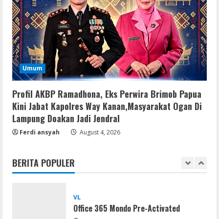
Serialers
Adobe Acrobat Pro 2021 Portable only
[100% Worked] [Windows] 2025
August 7, 2026
4
VL
Umum
Office 2021 Home & Student 64 bit ISO
Image .tоr𝚛еnt
Profil AKBP Ramadhona, Eks Perwira Brimob Papua
August 7, 2026
5
Kini Jabat Kapolres Way Kanan,Masyarakat Ogan Di
Lampung Doakan Jadi Jendral
Serialers
Ferdi ansyah
August 4, 2026
jv16 PowerTools Free[Activated]
[Latest] [x86-x64] Reddit
BERITA POPULER
August 7, 2026
1
VL
Office 365 Mondo Pre-Activated