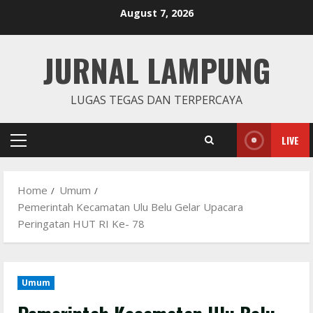
Skip
August 7, 2026
to
content
JURNAL LAMPUNG
LUGAS TEGAS DAN TERPERCAYA
LIVE
Primary
Menu
Home
Umum
Pemerintah Kecamatan Ulu Belu Gelar Upacara
Peringatan HUT RI Ke- 78
Umum