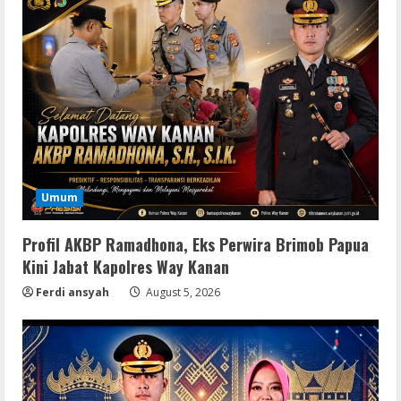
VL
Office 365 Mondo Pre-Activated
Umum
August 7, 2026
2
Profil AKBP Ramadhona, Eks Perwira Brimob Papua
Kini Jabat Kapolres Way Kanan
Umum
Ferdi ansyah
August 5, 2026
Kemarau Panjang Picu Kebakaran di
Sangkaran Bhakti; Rumah Ibu Yuli
Hangus Dilalap Api
3
August 7, 2026