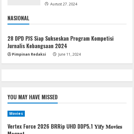
August 7, 2026
August 27, 2024
4
NASIONAL
Jakarta
Nasional
Lan
Dune: Awakening FitGirl Repack +Patch
28 DPD PJS Siap Sukseskan Program Kompetisi
Direct Link 2026
Jurnalis Kebangsaan 2024
August 7, 2026
5
Pimpinan Redaksi
June 11, 2024
YOU MAY HAVE MISSED
Movies
Vertex Force 2026 BRRip UHD DDP5.1 𝐘𝐢𝐟𝐲 𝐌𝐨𝐯𝐢𝐞𝐬
Magnet