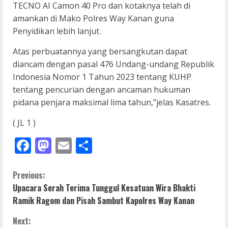
TECNO AI Camon 40 Pro dan kotaknya telah di
amankan di Mako Polres Way Kanan guna
Penyidikan lebih lanjut.
Atas perbuatannya yang bersangkutan dapat
diancam dengan pasal 476 Undang-undang Republik
Indonesia Nomor 1 Tahun 2023 tentang KUHP
tentang pencurian dengan ancaman hukuman
pidana penjara maksimal lima tahun,”jelas Kasatres.
( JL 1 )
Facebook
Mastodon
Email
Share
C
Previous:
Upacara Serah Terima Tunggul Kesatuan Wira Bhakti
o
Ramik Ragom dan Pisah Sambut Kapolres Way Kanan
n
Next: