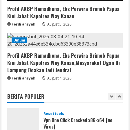
Remux
Profil AKBP Ramadhona, Eks Perwira Brimob Papua
August 7, 2026
Kini Jabat Kapolres Way Kanan
4
Ferdi ansyah
August 5, 2026
Lan
Umum
Dune: Awakening FitGirl Repack +Patch
Direct Link 2026
Profil AKBP Ramadhona, Eks Perwira Brimob Papua
August 7, 2026
5
Kini Jabat Kapolres Way Kanan,Masyarakat Ogan Di
Lampung Doakan Jadi Jendral
Movies
Ferdi ansyah
August 4, 2026
Vertex Force 2026 BRRip UHD DDP5.1
𝐘𝐢𝐟𝐲 𝐌𝐨𝐯𝐢𝐞𝐬 Magnet
BERITA POPULER
August 8, 2026
1
Resettools
Vpn One Click Cracked x86-x64 [no
Virus]