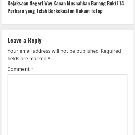
Kejaksaan Negeri Way Kanan Musnahkan Barang Bukti 14
t
Perkara yang Telah Berkekuatan Hukum Tetap
i
n
Leave a Reply
u
Your email address will not be published.
Required
e
fields are marked
*
R
Comment
*
e
a
d
i