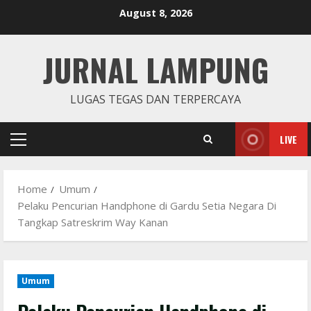
Skip
August 8, 2026
to
content
JURNAL LAMPUNG
LUGAS TEGAS DAN TERPERCAYA
LIVE
Primary
Menu
Home
Umum
Pelaku Pencurian Handphone di Gardu Setia Negara Di
Tangkap Satreskrim Way Kanan
Umum