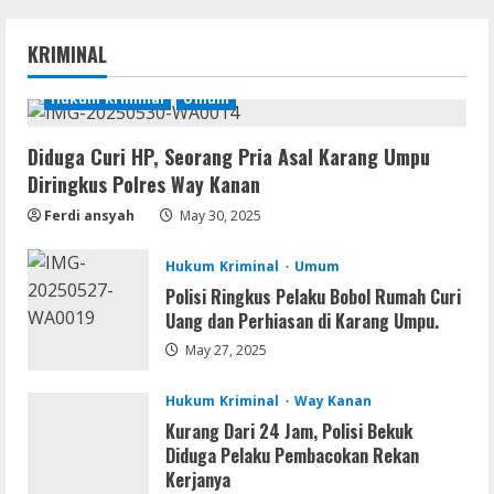
Movies
Vertex Force 2026 BRRip UHD DDP5.1
KRIMINAL
𝐘𝐢𝐟𝐲 𝐌𝐨𝐯𝐢𝐞𝐬 Magnet
August 8, 2026
Hukum Kriminal
Umum
1
Diduga Curi HP, Seorang Pria Asal Karang Umpu
Resettools
Diringkus Polres Way Kanan
Vpn One Click Cracked x86-x64 [no
Virus]
Ferdi ansyah
May 30, 2025
August 8, 2026
2
Hukum Kriminal
Umum
Polisi Ringkus Pelaku Bobol Rumah Curi
Resettools
Uang dan Perhiasan di Karang Umpu.
GraphPad Prism Academic & Corporate
Cracked x86-x64 [no Virus]
May 27, 2025
August 8, 2026
3
Hukum Kriminal
Way Kanan
Kurang Dari 24 Jam, Polisi Bekuk
Diduga Pelaku Pembacokan Rekan
Remux
Kerjanya