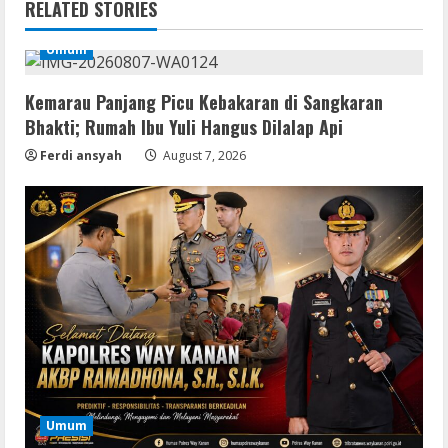
RELATED STORIES
Umum
Kemarau Panjang Picu Kebakaran di Sangkaran
Bhakti; Rumah Ibu Yuli Hangus Dilalap Api
Ferdi ansyah
August 7, 2026
Resettools
Vpn One Click Cracked x86-x64 [no
Virus]
August 8, 2026
2
Resettools
GraphPad Prism Academic & Corporate
Cracked x86-x64 [no Virus]
August 8, 2026
3
Umum