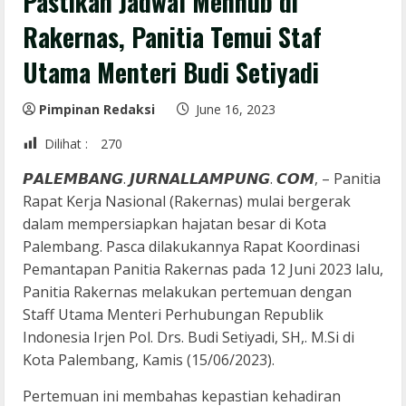
Pastikan Jadwal Menhub di
Rakernas, Panitia Temui Staf
Utama Menteri Budi Setiyadi
Pimpinan Redaksi
June 16, 2023
Dilihat :
270
𝙋𝘼𝙇𝙀𝙈𝘽𝘼𝙉𝙂. 𝙅𝙐𝙍𝙉𝘼𝙇𝙇𝘼𝙈𝙋𝙐𝙉𝙂. 𝘾𝙊𝙈, – Panitia
Rapat Kerja Nasional (Rakernas) mulai bergerak
dalam mempersiapkan hajatan besar di Kota
Palembang. Pasca dilakukannya Rapat Koordinasi
Pemantapan Panitia Rakernas pada 12 Juni 2023 lalu,
Panitia Rakernas melakukan pertemuan dengan
Staff Utama Menteri Perhubungan Republik
Indonesia Irjen Pol. Drs. Budi Setiyadi, SH,. M.Si di
Kota Palembang, Kamis (15/06/2023).
Pertemuan ini membahas kepastian kehadiran