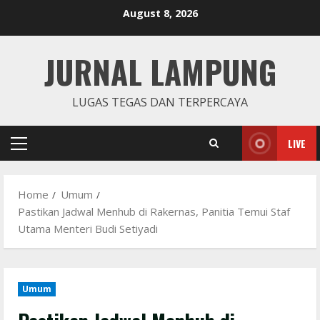
Skip
August 8, 2026
to
content
JURNAL LAMPUNG
LUGAS TEGAS DAN TERPERCAYA
LIVE
Primary
Menu
Home
Umum
Pastikan Jadwal Menhub di Rakernas, Panitia Temui Staf
Utama Menteri Budi Setiyadi
Umum