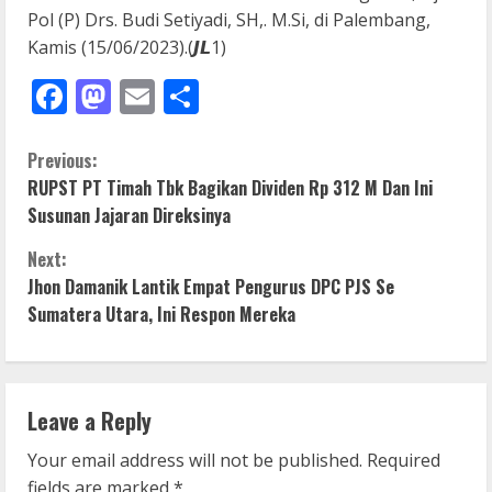
Pol (P) Drs. Budi Setiyadi, SH,. M.Si, di Palembang,
Kamis (15/06/2023).(𝙅𝙇1)
Facebook
Mastodon
Email
Share
C
Previous:
RUPST PT Timah Tbk Bagikan Dividen Rp 312 M Dan Ini
o
Susunan Jajaran Direksinya
n
Next:
Jhon Damanik Lantik Empat Pengurus DPC PJS Se
t
Sumatera Utara, Ini Respon Mereka
i
n
Leave a Reply
u
Your email address will not be published.
Required
e
fields are marked
*