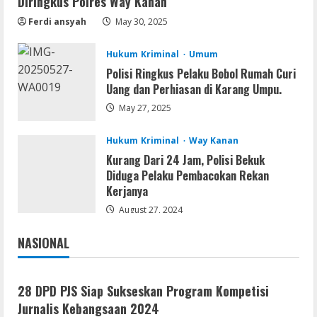
Diringkus Polres Way Kanan
Vpn One Click Cracked x86-x64 [no
Virus]
Ferdi ansyah
May 30, 2025
August 8, 2026
2
Hukum Kriminal
Umum
Polisi Ringkus Pelaku Bobol Rumah Curi
Resettools
Uang dan Perhiasan di Karang Umpu.
GraphPad Prism Academic & Corporate
Cracked x86-x64 [no Virus]
May 27, 2025
August 8, 2026
3
Hukum Kriminal
Way Kanan
Kurang Dari 24 Jam, Polisi Bekuk
Diduga Pelaku Pembacokan Rekan
Remux
Kerjanya
August 7, 2026
August 27, 2024
4
NASIONAL
Jakarta
Nasional
Lan
Dune: Awakening FitGirl Repack +Patch
28 DPD PJS Siap Sukseskan Program Kompetisi
Direct Link 2026
Jurnalis Kebangsaan 2024
August 7, 2026