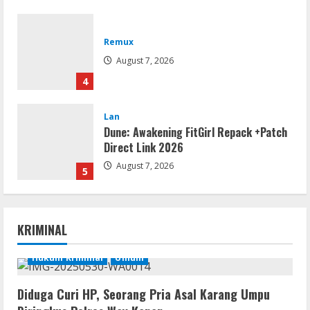
Remux
August 7, 2026
4
Lan
Dune: Awakening FitGirl Repack +Patch
Direct Link 2026
August 7, 2026
5
Movies
Vertex Force 2026 BRRip UHD DDP5.1
KRIMINAL
𝐘𝐢𝐟𝐲 𝐌𝐨𝐯𝐢𝐞𝐬 Magnet
August 8, 2026
Hukum Kriminal
Umum
1
Diduga Curi HP, Seorang Pria Asal Karang Umpu
Resettools