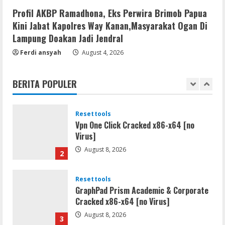
Direct Link 2026
Profil AKBP Ramadhona, Eks Perwira Brimob Papua
August 7, 2026
5
Kini Jabat Kapolres Way Kanan,Masyarakat Ogan Di
Lampung Doakan Jadi Jendral
Movies
Ferdi ansyah
August 4, 2026
Vertex Force 2026 BRRip UHD DDP5.1
𝐘𝐢𝐟𝐲 𝐌𝐨𝐯𝐢𝐞𝐬 Magnet
BERITA POPULER
August 8, 2026
1
Resettools
Vpn One Click Cracked x86-x64 [no
Virus]
August 8, 2026
2
Resettools
GraphPad Prism Academic & Corporate
Cracked x86-x64 [no Virus]
August 8, 2026
3