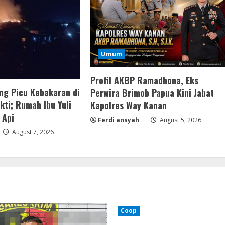
Umum
Profil AKBP Ramadhona, Eks
ng Picu Kebakaran di
Perwira Brimob Papua Kini Jabat
ti; Rumah Ibu Yuli
Kapolres Way Kanan
 Api
Ferdi ansyah
August 5, 2026
August 7, 2026
Coop