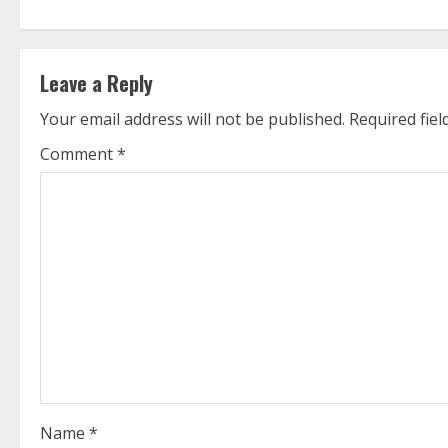
n
t
Leave a Reply
i
Your email address will not be published.
Required fie
n
Comment
*
u
e
R
e
a
d
i
Name
*