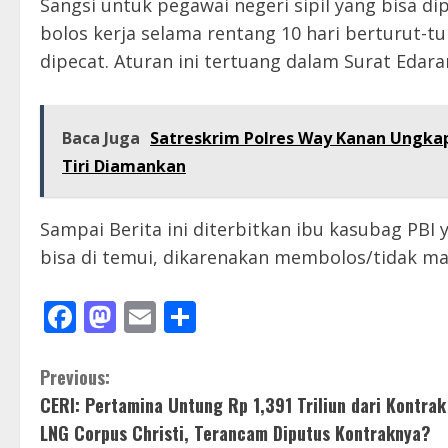
Sangsi untuk pegawai negeri sipil yang bisa d
bolos kerja selama rentang 10 hari berturut-
dipecat. Aturan ini tertuang dalam Surat Edara
Baca Juga
Satreskrim Polres Way Kanan Ungka
Tiri Diamankan
Sampai Berita ini diterbitkan ibu kasubag PBI 
bisa di temui, dikarenakan membolos/tidak ma
Facebook
Mastodon
Email
Share
C
Previous:
CERI: Pertamina Untung Rp 1,391 Triliun dari Kontrak
o
LNG Corpus Christi, Terancam Diputus Kontraknya?