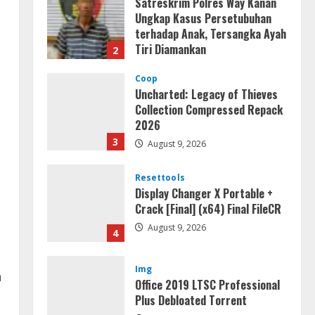
Satreskrim Polres Way Kanan
Ungkap Kasus Persetubuhan
terhadap Anak, Tersangka Ayah
Tiri Diamankan
2
August 9, 2026
Coop
Uncharted: Legacy of Thieves
Collection Compressed Repack
2026
3
August 9, 2026
Resettools
Display Changer X Portable +
Crack [Final] (x64) Final FileCR
August 9, 2026
4
Img
n
Office 2019 LTSC Professional
Plus Debloated Tоrrеnt