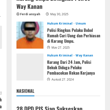
Resettools
Way Kanan
Display Changer X Portable +
Crack [Final] (x64) Final FileCR
Ferdi ansyah
May 30, 2025
.
August 9, 2026
4
Hukum Kriminal
Umum
Polisi Ringkus Pelaku Bobol
Img
Rumah Curi Uang dan Perhiasan
Office 2019 LTSC Professional
di Karang Umpu.
Plus Debloated Tоrrеnt
May 27, 2025
August 8, 2026
5
Hukum Kriminal
Way Kanan
Kurang Dari 24 Jam, Polisi
Bekuk Diduga Pelaku
Pembacokan Rekan Kerjanya
August 27, 2024
NASIONAL
:
Jakarta
Nasional
h
a
28 DPD PJS Siap Sukseskan