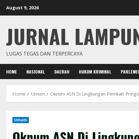
Skip
August 9, 2026
to
content
JURNAL LAMPU
LUGAS TEGAS DAN TERPERCAYA
HOME
NASIONAL
DAERAH
HUKUM KRIMINAL
PARLEME
Home
Umum
Oknum ASN Di Lingkungan Pemkab Pringsew
Umum
Oknum ASN Di Lingkun