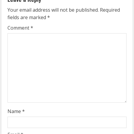
e
Your email address will not be published.
Required
fields are marked
*
R
Comment
*
e
a
d
i
n
g
Name
*