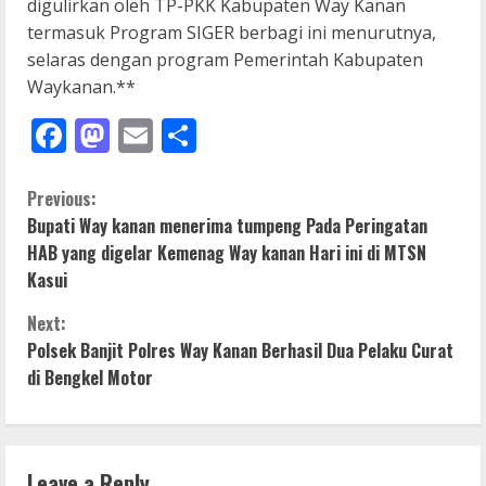
digulirkan oleh TP-PKK Kabupaten Way Kanan
termasuk Program SIGER berbagi ini menurutnya,
selaras dengan program Pemerintah Kabupaten
Waykanan.**
Facebook
Mastodon
Email
Share
C
Previous:
Bupati Way kanan menerima tumpeng Pada Peringatan
o
HAB yang digelar Kemenag Way kanan Hari ini di MTSN
Kasui
n
Next:
t
Polsek Banjit Polres Way Kanan Berhasil Dua Pelaku Curat
i
di Bengkel Motor
n
u
Leave a Reply