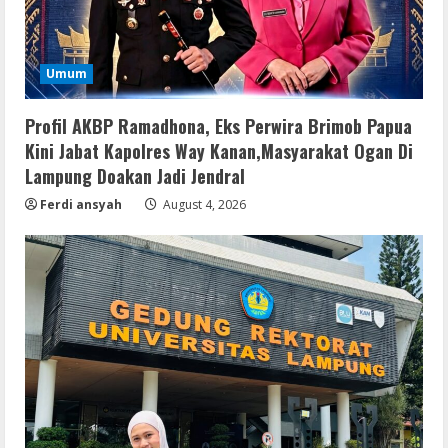
Umum
Profil AKBP Ramadhona, Eks Perwira Brimob Papua
Kini Jabat Kapolres Way Kanan,Masyarakat Ogan Di
Lampung Doakan Jadi Jendral
Ferdi ansyah
August 4, 2026
Serialers
MATLAB Crack + Portable Clean
Premium
August 6, 2026
2
Serialers
Ableton Live Crack + Portable Windows
10 (x32x64)
August 6, 2026
3