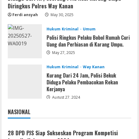
Assassin’s Creed Shadows Digital
Diringkus Polres Way Kanan
Deluxe Edition Cracked Rune Release
Ferdi ansyah
May 30, 2025
for Desktop
4
August 6, 2026
Hukum Kriminal
Umum
Polisi Ringkus Pelaku Bobol Rumah Curi
Umum
Uang dan Perhiasan di Karang Umpu.
Profil AKBP Ramadhona, Eks Perwira
Brimob Papua Kini Jabat Kapolres Way
May 27, 2025
Kanan
5
Hukum Kriminal
Way Kanan
August 5, 2026
Kurang Dari 24 Jam, Polisi Bekuk
Diduga Pelaku Pembacokan Rekan
Kerjanya
August 27, 2024
NASIONAL
Jakarta
Nasional
28 DPD PJS Siap Sukseskan Program Kompetisi