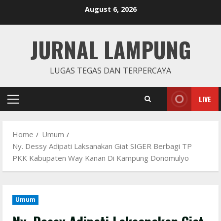
Skip
August 6, 2026
to
content
JURNAL LAMPUNG
LUGAS TEGAS DAN TERPERCAYA
LIVE
Primary
Menu
Home
Umum
Ny. Dessy Adipati Laksanakan Giat SIGER Berbagi TP
PKK Kabupaten Way Kanan Di Kampung Donomulyo
Umum