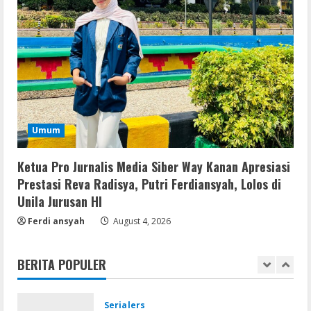
Lan
Assassin’s Creed Shadows Digital
Deluxe Edition Cracked Rune Release
for Desktop
4
August 6, 2026
Umum
Umum
Profil AKBP Ramadhona, Eks Perwira
Brimob Papua Kini Jabat Kapolres Way
Kanan
Ketua Pro Jurnalis Media Siber Way Kanan Apresiasi
5
Prestasi Reva Radisya, Putri Ferdiansyah, Lolos di
August 5, 2026
Unila Jurusan HI
Serialers
Ferdi ansyah
August 4, 2026
VMware Workstation Portable +
Activator Final
BERITA POPULER
August 6, 2026
1
Serialers