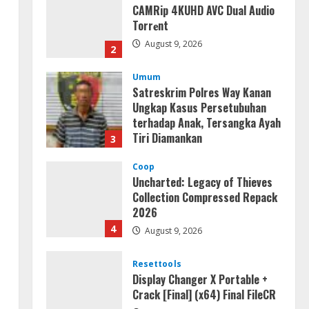
CAMRip 4KUHD AVC Dual Audio
Torr𝐞nt
August 9, 2026
2
Umum
Satreskrim Polres Way Kanan
Ungkap Kasus Persetubuhan
terhadap Anak, Tersangka Ayah
Tiri Diamankan
3
August 9, 2026
Coop
Uncharted: Legacy of Thieves
Collection Compressed Repack
2026
4
August 9, 2026
Resettools
Display Changer X Portable +
Crack [Final] (x64) Final FileCR