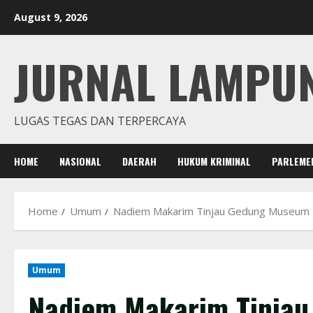
Skip
August 9, 2026
to
content
JURNAL LAMPU
LUGAS TEGAS DAN TERPERCAYA
HOME
NASIONAL
DAERAH
HUKUM KRIMINAL
PARLEME
Home
Umum
Nadiem Makarim Tinjau Gedung Museum N
Umum
Nadiem Makarim Tinjau