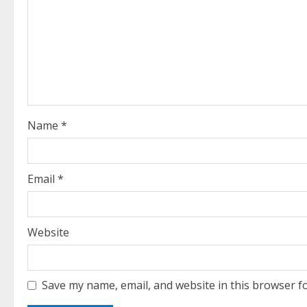
R
e
a
d
i
Name
*
n
g
Email
*
Website
Save my name, email, and website in this browser f