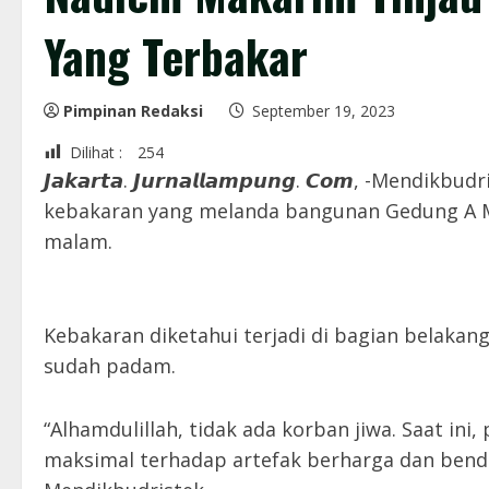
Yang Terbakar
Pimpinan Redaksi
September 19, 2023
Dilihat :
254
𝙅𝙖𝙠𝙖𝙧𝙩𝙖. 𝙅𝙪𝙧𝙣𝙖𝙡𝙡𝙖𝙢𝙥𝙪𝙣𝙜. 𝘾𝙤𝙢, 
kebakaran yang melanda bangunan Gedung A Mu
malam.
Kebakaran diketahui terjadi di bagian belaka
sudah padam.
“Alhamdulillah, tidak ada korban jiwa. Saat in
maksimal terhadap artefak berharga dan benda