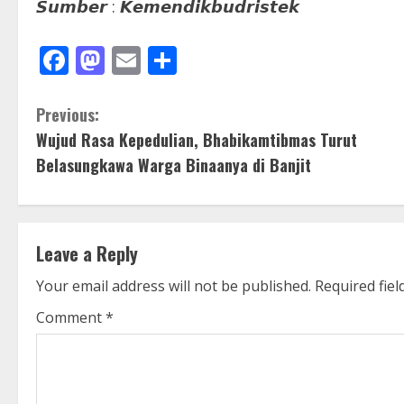
𝙎𝙪𝙢𝙗𝙚𝙧 : 𝙆𝙚𝙢𝙚𝙣𝙙𝙞𝙠𝙗𝙪𝙙𝙧𝙞𝙨𝙩𝙚𝙠
Facebook
Mastodon
Email
Share
C
Previous:
Wujud Rasa Kepedulian, Bhabikamtibmas Turut
o
Belasungkawa Warga Binaanya di Banjit
n
t
Leave a Reply
i
Your email address will not be published.
Required fie
n
Comment
*
u
e