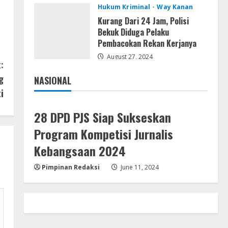
Hukum Kriminal
Way Kanan
Uncharted: Legacy of Thieves
Collection Compressed Repack
Kurang Dari 24 Jam, Polisi
2026
Bekuk Diduga Pelaku
Pembacokan Rekan Kerjanya
4
August 9, 2026
August 27, 2024
:
Resettools
g
NASIONAL
Display Changer X Portable +
Jakarta
Nasional
Crack [Final] (x64) Final FileCR
i
August 9, 2026
5
28 DPD PJS Siap Sukseskan
Program Kompetisi Jurnalis
Kebangsaan 2024
Pimpinan Redaksi
June 11, 2024