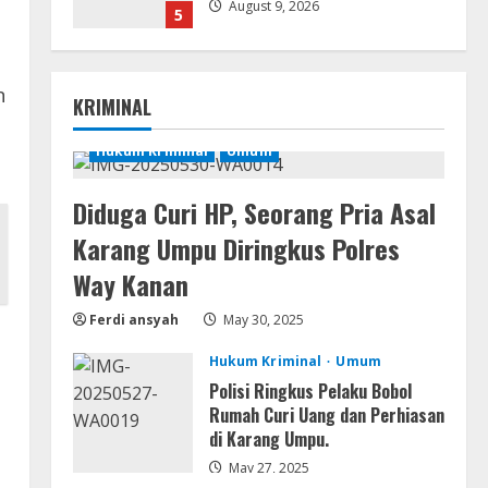
August 9, 2026
5
Coop
The Sinking City 2 Cracked
n
KRIMINAL
Update Repack Updated
Desktop Version .torrent
Hukum Kriminal
Umum
1
August 9, 2026
Diduga Curi HP, Seorang Pria Asal
Movies
CAMRip 4KUHD AVC Dual Audio
Karang Umpu Diringkus Polres
Torr𝐞nt
Way Kanan
August 9, 2026
2
Ferdi ansyah
May 30, 2025
Umum
Hukum Kriminal
Umum
Satreskrim Polres Way Kanan
Ungkap Kasus Persetubuhan
Polisi Ringkus Pelaku Bobol
terhadap Anak, Tersangka Ayah
Rumah Curi Uang dan Perhiasan
Tiri Diamankan
di Karang Umpu.
3
August 9, 2026
May 27, 2025
Coop