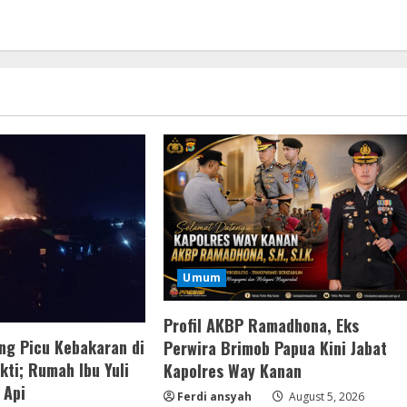
Umum
Profil AKBP Ramadhona, Eks
ng Picu Kebakaran di
Perwira Brimob Papua Kini Jabat
ti; Rumah Ibu Yuli
Kapolres Way Kanan
 Api
Ferdi ansyah
August 5, 2026