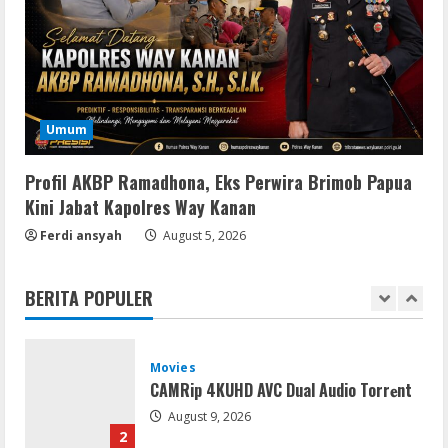
Collection Compressed Repack 2026
August 9, 2026
4
Resettools
Display Changer X Portable + Crack
Umum
[Final] (x64) Final FileCR
August 9, 2026
5
Profil AKBP Ramadhona, Eks Perwira Brimob Papua
Kini Jabat Kapolres Way Kanan
Coop
Ferdi ansyah
The Sinking City 2 Cracked Update
August 5, 2026
Repack Updated Desktop Version
.torrent
BERITA POPULER
1
August 9, 2026
Movies
CAMRip 4KUHD AVC Dual Audio Torr𝐞nt
August 9, 2026
2