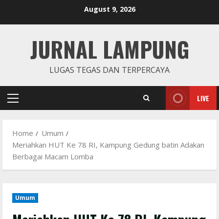
Skip
August 9, 2026
to
content
JURNAL LAMPUNG
LUGAS TEGAS DAN TERPERCAYA
LIVE
Primary
Menu
Home
Umum
Meriahkan HUT Ke 78 RI, Kampung Gedung batin Adakan
Berbagai Macam Lomba
Umum