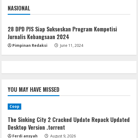
4
NASIONAL
Jakarta
Nasional
Resettools
Display Changer X Portable + Crack
28 DPD PJS Siap Sukseskan Program Kompetisi
[Final] (x64) Final FileCR
Jurnalis Kebangsaan 2024
August 9, 2026
5
Pimpinan Redaksi
June 11, 2024
YOU MAY HAVE MISSED
Coop
The Sinking City 2 Cracked Update Repack Updated
Desktop Version .torrent
Ferdi ansyah
August 9, 2026