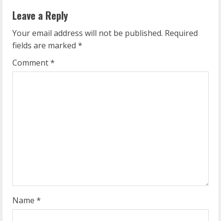
n
Leave a Reply
u
Your email address will not be published.
Required
e
fields are marked
*
R
Comment
*
e
a
d
i
n
g
Name
*