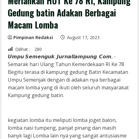
Meriahkan HUT Ke 78 RI, Kampung
Gedung batin Adakan Berbagai
Macam Lomba
Pimpinan Redaksi
August 17, 2023
Dilihat :
280
𝙐𝙢𝙥𝙪 𝙎𝙚𝙢𝙚𝙣𝙜𝙪𝙠. 𝙅𝙪𝙧𝙣𝙖𝙡𝙡𝙖𝙢𝙥𝙪𝙣𝙜. 𝘾𝙤𝙢, -
Semarak hari Ulang Tahun Kemerdekaan RI Ke 78
Begitu terasa di kampung gedung Batin Kecamatan
Umpu Semenjak dengan di adakan nya berbagai
macam lomba yang di ikuti oleh seluruh masyarakat
Kampung gedung batin.
kegiatan lomba itu meliputi lomba joget balon,
lomba nasi tumpeng, panjat pinang dan masih
banyk lagi Lomba lain nya yang sangat antusiasme