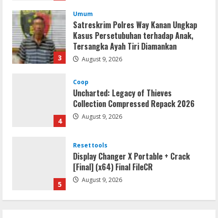
Umum
Satreskrim Polres Way Kanan Ungkap
Kasus Persetubuhan terhadap Anak,
Tersangka Ayah Tiri Diamankan
3
August 9, 2026
Coop
Uncharted: Legacy of Thieves
Collection Compressed Repack 2026
August 9, 2026
4
Resettools
Display Changer X Portable + Crack
[Final] (x64) Final FileCR
August 9, 2026
5
Coop
The Sinking City 2 Cracked Update