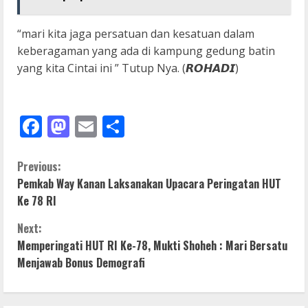
“mari kita jaga persatuan dan kesatuan dalam
keberagaman yang ada di kampung gedung batin
yang kita Cintai ini ” Tutup Nya. (𝙍𝙊𝙃𝘼𝘿𝙄)
Facebook
Mastodon
Email
Share
C
Previous:
Pemkab Way Kanan Laksanakan Upacara Peringatan HUT
o
Ke 78 RI
n
Next:
Memperingati HUT RI Ke-78, Mukti Shoheh : Mari Bersatu
t
Menjawab Bonus Demografi
i