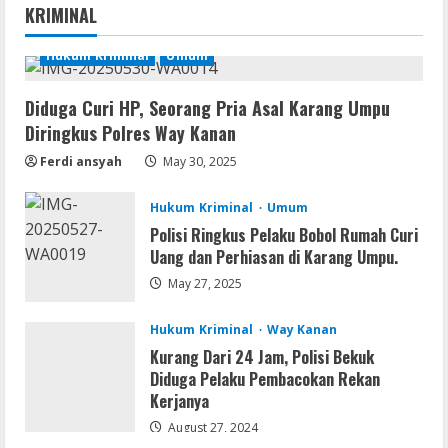
KRIMINAL
Repack Updated Desktop Version
.torrent
Hukum Kriminal
Umum
1
August 9, 2026
Diduga Curi HP, Seorang Pria Asal Karang Umpu
Movies
Diringkus Polres Way Kanan
CAMRip 4KUHD AVC Dual Audio Torr𝐞nt
Ferdi ansyah
May 30, 2025
August 9, 2026
2
Hukum Kriminal
Umum
Umum
Polisi Ringkus Pelaku Bobol Rumah Curi
Satreskrim Polres Way Kanan Ungkap
Uang dan Perhiasan di Karang Umpu.
Kasus Persetubuhan terhadap Anak,
May 27, 2025
Tersangka Ayah Tiri Diamankan
3
August 9, 2026
Hukum Kriminal
Way Kanan
Kurang Dari 24 Jam, Polisi Bekuk
Coop
Diduga Pelaku Pembacokan Rekan
Uncharted: Legacy of Thieves
Kerjanya
Collection Compressed Repack 2026
August 27, 2024
August 9, 2026