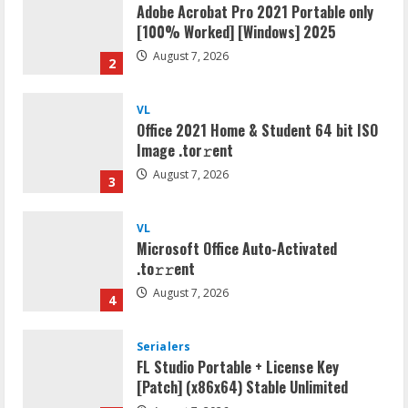
August 7, 2026
2
VL
Office 2021 Home & Student 64 bit ISO
Image .tоr𝚛еnt
August 7, 2026
3
VL
Microsoft Office Auto-Activated
.tо𝚛𝚛еnt
August 7, 2026
4
Serialers
FL Studio Portable + License Key
[Patch] (x86x64) Stable Unlimited
August 7, 2026
5