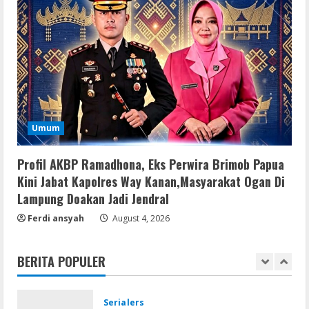
Microsoft Office Auto-Activated
.tо𝚛𝚛еnt
August 7, 2026
4
Serialers
FL Studio Portable + License Key
[Patch] (x86x64) Stable Unlimited
Umum
August 7, 2026
5
Profil AKBP Ramadhona, Eks Perwira Brimob Papua
Umum
Kini Jabat Kapolres Way Kanan,Masyarakat Ogan Di
Kemarau Panjang Picu Kebakaran di
Lampung Doakan Jadi Jendral
Sangkaran Bhakti; Rumah Ibu Yuli
Hangus Dilalap Api
Ferdi ansyah
August 4, 2026
1
August 7, 2026
BERITA POPULER
Serialers
Adobe Acrobat Pro 2021 Portable only
[100% Worked] [Windows] 2025