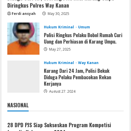
.tо𝚛𝚛еnt
Diringkus Polres Way Kanan
August 7, 2026
4
Ferdi ansyah
May 30, 2025
Serialers
Hukum Kriminal
Umum
FL Studio Portable + License Key
Polisi Ringkus Pelaku Bobol Rumah Curi
[Patch] (x86x64) Stable Unlimited
Uang dan Perhiasan di Karang Umpu.
August 7, 2026
5
May 27, 2025
Hukum Kriminal
Way Kanan
Kurang Dari 24 Jam, Polisi Bekuk
Diduga Pelaku Pembacokan Rekan
Kerjanya
August 27, 2024
NASIONAL
Jakarta
Nasional
28 DPD PJS Siap Sukseskan Program Kompetisi