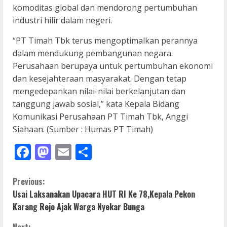
komoditas global dan mendorong pertumbuhan
industri hilir dalam negeri.
“PT Timah Tbk terus mengoptimalkan perannya
dalam mendukung pembangunan negara.
Perusahaan berupaya untuk pertumbuhan ekonomi
dan kesejahteraan masyarakat. Dengan tetap
mengedepankan nilai-nilai berkelanjutan dan
tanggung jawab sosial,” kata Kepala Bidang
Komunikasi Perusahaan PT Timah Tbk, Anggi
Siahaan. (Sumber : Humas PT Timah)
Facebook
Mastodon
Email
Share
C
Previous:
Usai Laksanakan Upacara HUT RI Ke 78,Kepala Pekon
o
Karang Rejo Ajak Warga Nyekar Bunga