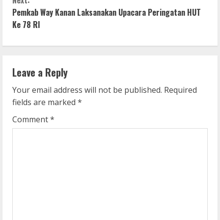
n
Next:
Pemkab Way Kanan Laksanakan Upacara Peringatan HUT
t
Ke 78 RI
i
n
Leave a Reply
u
Your email address will not be published.
Required
e
fields are marked
*
R
Comment
*
e
a
d
i