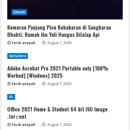
Umum
Kemarau Panjang Picu Kebakaran di Sangkaran
Bhakti; Rumah Ibu Yuli Hangus Dilalap Api
Ferdi ansyah
August 7, 2026
Serialers
Adobe Acrobat Pro 2021 Portable only [100%
Worked] [Windows] 2025
Ferdi ansyah
August 7, 2026
VL
Office 2021 Home & Student 64 bit ISO Image
.tоr𝚛еnt
Ferdi ansyah
August 7, 2026