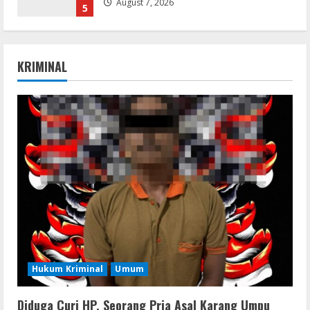
Umum
Kemarau Panjang Picu Kebakaran di
Sangkaran Bhakti; Rumah Ibu Yuli
Hangus Dilalap Api
KRIMINAL
1
August 7, 2026
Serialers
Adobe Acrobat Pro 2021 Portable only
[100% Worked] [Windows] 2025
August 7, 2026
2
VL
Office 2021 Home & Student 64 bit ISO
Image .tоr𝚛еnt
August 7, 2026
3
Hukum Kriminal
Umum
VL
Microsoft Office Auto-Activated
Diduga Curi HP, Seorang Pria Asal Karang Umpu