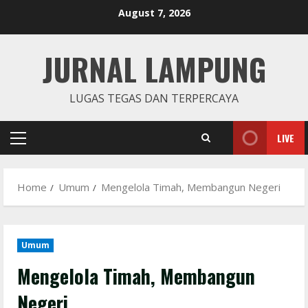
Skip
August 7, 2026
to
content
JURNAL LAMPUNG
LUGAS TEGAS DAN TERPERCAYA
LIVE
Primary
Menu
Home
Umum
Mengelola Timah, Membangun Negeri
Umum
Mengelola Timah, Membangun
Negeri