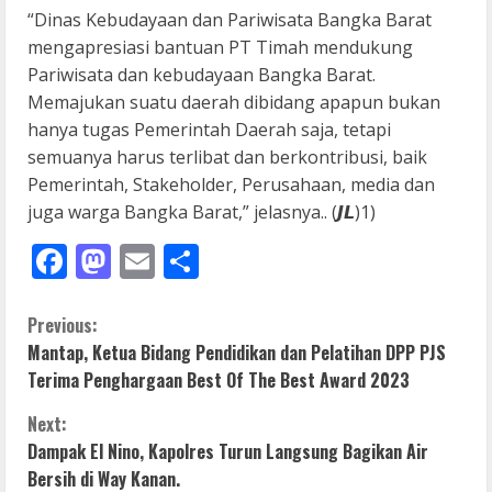
“Dinas Kebudayaan dan Pariwisata Bangka Barat
mengapresiasi bantuan PT Timah mendukung
Pariwisata dan kebudayaan Bangka Barat.
Memajukan suatu daerah dibidang apapun bukan
hanya tugas Pemerintah Daerah saja, tetapi
semuanya harus terlibat dan berkontribusi, baik
Pemerintah, Stakeholder, Perusahaan, media dan
juga warga Bangka Barat,” jelasnya.. (𝙅𝙇)1)
Facebook
Mastodon
Email
Share
C
Previous:
Mantap, Ketua Bidang Pendidikan dan Pelatihan DPP PJS
o
Terima Penghargaan Best Of The Best Award 2023
n
Next:
Dampak El Nino, Kapolres Turun Langsung Bagikan Air
t
Bersih di Way Kanan.