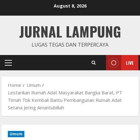
Skip
August 8, 2026
to
content
JURNAL LAMPUNG
LUGAS TEGAS DAN TERPERCAYA
LIVE
Primary
Menu
Home
Umum
Lestarikan Rumah Adat Masyarakat Bangka Barat, PT
Timah Tbk Kembali Bantu Pembangunan Rumah Adat
Setana Jering Amantubillah
Umum