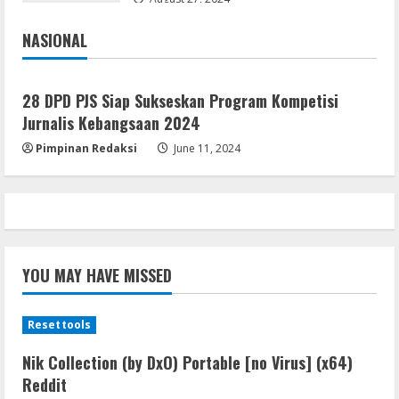
August 8, 2026
4
NASIONAL
Jakarta
Nasional
Resettools
GraphPad Prism Academic & Corporate
28 DPD PJS Siap Sukseskan Program Kompetisi
Cracked x86-x64 [no Virus]
Jurnalis Kebangsaan 2024
August 8, 2026
5
Pimpinan Redaksi
June 11, 2024
YOU MAY HAVE MISSED
Resettools
Nik Collection (by DxO) Portable [no Virus] (x64)
Reddit