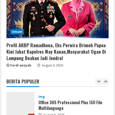
Vpn One Click Cracked x86-x64 [no
Virus]
August 8, 2026
4
Resettools
Umum
GraphPad Prism Academic & Corporate
Cracked x86-x64 [no Virus]
Profil AKBP Ramadhona, Eks Perwira Brimob Papua
August 8, 2026
5
Kini Jabat Kapolres Way Kanan,Masyarakat Ogan Di
Lampung Doakan Jadi Jendral
Resettools
Ferdi ansyah
August 4, 2026
Nik Collection (by DxO) Portable [no
Virus] (x64) Reddit
BERITA POPULER
August 8, 2026
1
Img
Office 365 Professional Plus ISO File
Multilanguage
August 8, 2026