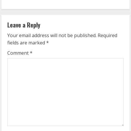
i
n
Leave a Reply
u
Your email address will not be published.
Required
e
fields are marked
*
R
Comment
*
e
a
d
i
n
g