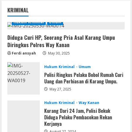
Resettools
Nik Collection (by DxO) Portable [no
KRIMINAL
Virus] (x64) Reddit
August 8, 2026
Hukum Kriminal
Umum
1
Diduga Curi HP, Seorang Pria Asal Karang Umpu
Img
Diringkus Polres Way Kanan
Office 365 Professional Plus ISO File
Multilanguage
Ferdi ansyah
May 30, 2025
August 8, 2026
2
Hukum Kriminal
Umum
Polisi Ringkus Pelaku Bobol Rumah Curi
Movies
Uang dan Perhiasan di Karang Umpu.
Vertex Force 2026 BRRip UHD DDP5.1
𝐘𝐢𝐟𝐲 𝐌𝐨𝐯𝐢𝐞𝐬 Magnet
May 27, 2025
August 8, 2026
3
Hukum Kriminal
Way Kanan
Kurang Dari 24 Jam, Polisi Bekuk
Resettools
Diduga Pelaku Pembacokan Rekan
Vpn One Click Cracked x86-x64 [no
Kerjanya
Virus]
August 27, 2024