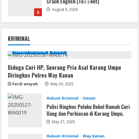
Crack English (To𝚛𝚛еnt)
August 5, 2026
5
VL
Office 2019 x86 Setup ENG Frее
KRIMINAL
Dow𝚗load Tоr𝚛ent
August 6, 2026
Hukum Kriminal
Umum
1
Diduga Curi HP, Seorang Pria Asal Karang Umpu
Serialers
Diringkus Polres Way Kanan
Lotto Pro Crack exe (x86-x64) Latest
MediaFire
Ferdi ansyah
May 30, 2025
August 6, 2026
2
Hukum Kriminal
Umum
VL
Polisi Ringkus Pelaku Bobol Rumah Curi
Office 2024 Mondo Lite Installer EXE
Uang dan Perhiasan di Karang Umpu.
Account-Free Setup Frее Download
May 27, 2025
To𝚛rent
3
August 5, 2026
Hukum Kriminal
Way Kanan