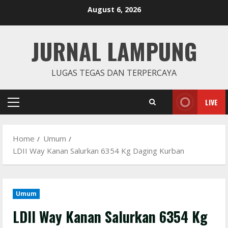
Skip
August 6, 2026
to
content
JURNAL LAMPUNG
LUGAS TEGAS DAN TERPERCAYA
LIVE
Primary
Menu
Home
Umum
LDII Way Kanan Salurkan 6354 Kg Daging Kurban
Umum
LDII Way Kanan Salurkan 6354 Kg