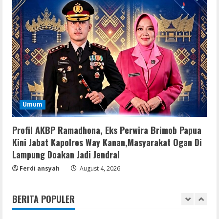
To𝚛rent
3
August 5, 2026
Remux
OK! Madam: Bon Voyage 2026 Pre-
DVDRip Updated Audio Magnet
August 5, 2026
4
VL
Umum
Microsoft 365 Home & Business With
Crack English (To𝚛𝚛еnt)
Profil AKBP Ramadhona, Eks Perwira Brimob Papua
August 5, 2026
5
Kini Jabat Kapolres Way Kanan,Masyarakat Ogan Di
Lampung Doakan Jadi Jendral
VL
Ferdi ansyah
August 4, 2026
Office 2019 x86 Setup ENG Frее
Dow𝚗load Tоr𝚛ent
BERITA POPULER
August 6, 2026
1