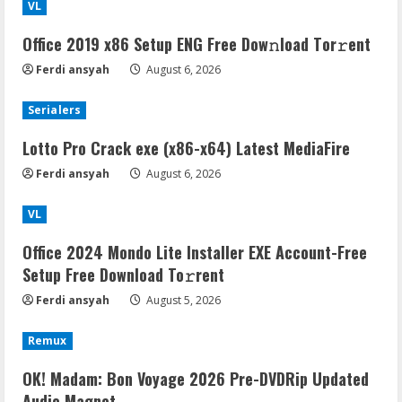
VL
Office 2019 x86 Setup ENG Frее Dow𝚗load Tоr𝚛ent
Ferdi ansyah
August 6, 2026
Serialers
Lotto Pro Crack exe (x86-x64) Latest MediaFire
Ferdi ansyah
August 6, 2026
VL
Office 2024 Mondo Lite Installer EXE Account-Free
Setup Frее Download To𝚛rent
Ferdi ansyah
August 5, 2026
Remux
OK! Madam: Bon Voyage 2026 Pre-DVDRip Updated
Audio Magnet