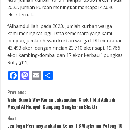
lesu, jumlah kurban turun menjadi 39.301 ekor. Pada
2022, jumlah kurban meningkat mencapai 42.646
ekor ternak.
“Alhamdulillah, pada 2023, jumlah kurban warga
kami meningkat lagi. Data sementara yang kami
himpun, jumlah hewan kurban warga LDII mencapai
43.493 ekor, dengan rincian 23.710 ekor sapi, 19.766
ekor kambing/domba, dan 17 ekor kerbau,” pungkas
Rully.(𝙅𝙇1)
Facebook
Mastodon
Email
Share
C
Previous:
Wakil Bupati Way Kanan Laksanakan Sholat Idul Adha di
o
Masjid Al Hidayah Kampung Sangkaran Bhakti
n
Next:
Lembaga Permasyarakatan Kelas II B Waykanan Potong 10