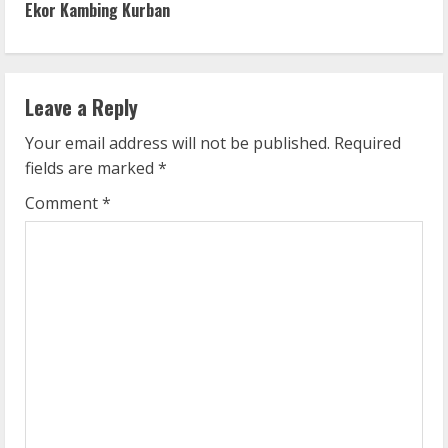
t
Ekor Kambing Kurban
i
n
Leave a Reply
u
Your email address will not be published.
Required
e
fields are marked
*
R
Comment
*
e
a
d
i
n