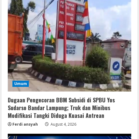
Serialers
Umum
Lotto Pro Crack exe (x86-x64) Latest
MediaFire
Dugaan Pengecoran BBM Subsidi di SPBU Yos
August 6, 2026
2
Sudarso Bandar Lampung; Truk dan Minibus
Modifikasi Tangki Diduga Kuasai Antrean
VL
Ferdi ansyah
August 4, 2026
Office 2024 Mondo Lite Installer EXE
Account-Free Setup Frее Download