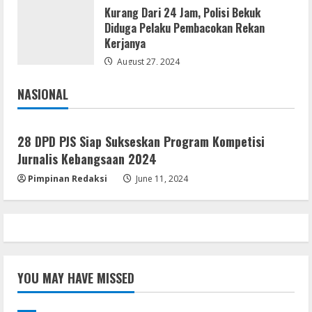
Kurang Dari 24 Jam, Polisi Bekuk
Remux
Diduga Pelaku Pembacokan Rekan
OK! Madam: Bon Voyage 2026 Pre-
Kerjanya
DVDRip Updated Audio Magnet
August 27, 2024
August 5, 2026
4
NASIONAL
Jakarta
Nasional
VL
Microsoft 365 Home & Business With
28 DPD PJS Siap Sukseskan Program Kompetisi
Crack English (To𝚛𝚛еnt)
Jurnalis Kebangsaan 2024
August 5, 2026
5
Pimpinan Redaksi
June 11, 2024
YOU MAY HAVE MISSED