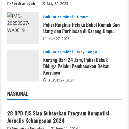
Cracked x86-x64 [no Virus]
Ferdi ansyah
May 30, 2025
August 8, 2026
2
Hukum Kriminal
Umum
Polisi Ringkus Pelaku Bobol Rumah Curi
Uang dan Perhiasan di Karang Umpu.
Remux
May 27, 2025
August 7, 2026
3
Hukum Kriminal
Way Kanan
Kurang Dari 24 Jam, Polisi Bekuk
Lan
Diduga Pelaku Pembacokan Rekan
Dune: Awakening FitGirl Repack +Patch
Kerjanya
Direct Link 2026
August 27, 2024
August 7, 2026
4
NASIONAL
Jakarta
Nasional
Serialers
jv16 PowerTools Free[Activated]
28 DPD PJS Siap Sukseskan Program Kompetisi
[Latest] [x86-x64] Reddit
Jurnalis Kebangsaan 2024
August 7, 2026
5
Pimpinan Redaksi
June 11, 2024