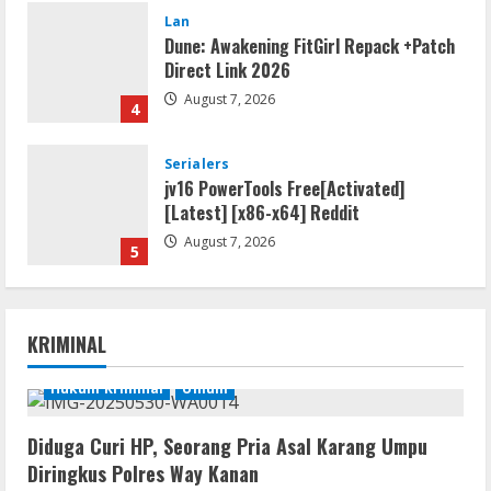
Lan
Dune: Awakening FitGirl Repack +Patch
Direct Link 2026
August 7, 2026
4
Serialers
jv16 PowerTools Free[Activated]
[Latest] [x86-x64] Reddit
August 7, 2026
5
Resettools
Vpn One Click Cracked x86-x64 [no
KRIMINAL
Virus]
August 8, 2026
Hukum Kriminal
Umum
1
Diduga Curi HP, Seorang Pria Asal Karang Umpu
Resettools
Diringkus Polres Way Kanan
GraphPad Prism Academic & Corporate