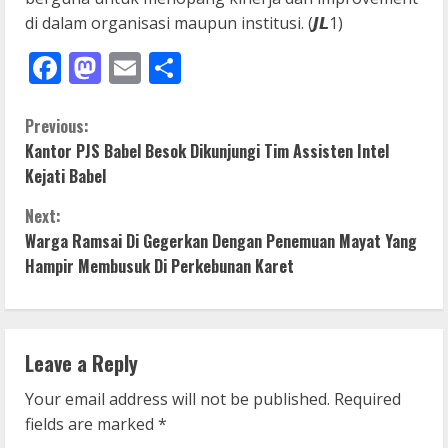
di dalam organisasi maupun institusi. (𝙅𝙇1)
Facebook
Mastodon
Email
Share
C
Previous:
Kantor PJS Babel Besok Dikunjungi Tim Assisten Intel
o
Kejati Babel
n
Next:
Warga Ramsai Di Gegerkan Dengan Penemuan Mayat Yang
t
Hampir Membusuk Di Perkebunan Karet
i
n
Leave a Reply
u
Your email address will not be published.
Required
e
fields are marked
*