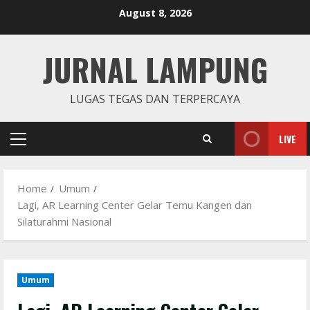
Skip
August 8, 2026
to
content
JURNAL LAMPUNG
LUGAS TEGAS DAN TERPERCAYA
LIVE
Primary
Menu
Home
Umum
Lagi, AR Learning Center Gelar Temu Kangen dan
Silaturahmi Nasional
Umum