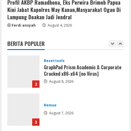
Profil AKBP Ramadhona, Eks Perwira Brimob Papua
August 7, 2026
5
Kini Jabat Kapolres Way Kanan,Masyarakat Ogan Di
Lampung Doakan Jadi Jendral
Resettools
Ferdi ansyah
August 4, 2026
Vpn One Click Cracked x86-x64 [no
Virus]
BERITA POPULER
August 8, 2026
1
Resettools
GraphPad Prism Academic & Corporate
Cracked x86-x64 [no Virus]
August 8, 2026
2
Remux
August 7, 2026
3