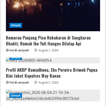
Resettools
GraphPad Prism Academic & Corporate
Cracked x86-x64 [no Virus]
August 8, 2026
2
Umum
Kemarau Panjang Picu Kebakaran di Sangkaran
Remux
Bhakti; Rumah Ibu Yuli Hangus Dilalap Api
August 7, 2026
Ferdi ansyah
August 7, 2026
3
Umum
Lan
Dune: Awakening FitGirl Repack +Patch
Profil AKBP Ramadhona, Eks Perwira Brimob Papua
Direct Link 2026
Kini Jabat Kapolres Way Kanan
August 7, 2026
4
Ferdi ansyah
August 5, 2026
Serialers
Umum
jv16 PowerTools Free[Activated]
[Latest] [x86-x64] Reddit