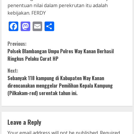
penentuan nilai dalam perekrutan itu adalah
kebijakan. FERDY
Facebook
Mastodon
Email
Share
C
Previous:
Polsek Blambangan Umpu Polres Way Kanan Berhasil
o
Ringkus Pelaku Curat HP
n
Next:
Sebanyak 118 kampung di Kabupaten Way Kanan
t
direncanakan menggelar Pemilihan Kepala Kampung
i
(Pilkakam-red) serentak tahun ini.
n
u
Leave a Reply
e
Your email address will not be published.
Required