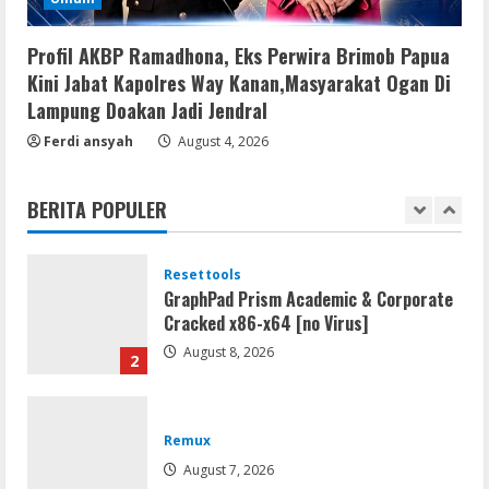
jv16 PowerTools Free[Activated]
[Latest] [x86-x64] Reddit
Profil AKBP Ramadhona, Eks Perwira Brimob Papua
August 7, 2026
5
Kini Jabat Kapolres Way Kanan,Masyarakat Ogan Di
Lampung Doakan Jadi Jendral
Resettools
Ferdi ansyah
August 4, 2026
Vpn One Click Cracked x86-x64 [no
Virus]
BERITA POPULER
August 8, 2026
1
Resettools
GraphPad Prism Academic & Corporate
Cracked x86-x64 [no Virus]
August 8, 2026
2
Remux
August 7, 2026