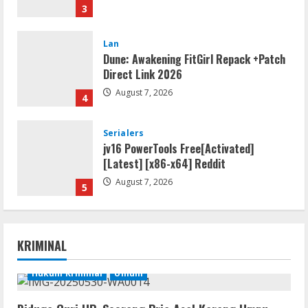
3
Lan
Dune: Awakening FitGirl Repack +Patch
Direct Link 2026
August 7, 2026
4
Serialers
jv16 PowerTools Free[Activated]
[Latest] [x86-x64] Reddit
August 7, 2026
5
Resettools
Vpn One Click Cracked x86-x64 [no
KRIMINAL
Virus]
August 8, 2026
Hukum Kriminal
Umum
1