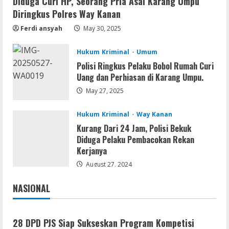
Diduga Curi HP, Seorang Pria Asal Karang Umpu
Resettools
Diringkus Polres Way Kanan
GraphPad Prism Academic & Corporate
Cracked x86-x64 [no Virus]
Ferdi ansyah
May 30, 2025
August 8, 2026
2
Hukum Kriminal
Umum
Polisi Ringkus Pelaku Bobol Rumah Curi
Uang dan Perhiasan di Karang Umpu.
Remux
May 27, 2025
August 7, 2026
3
Hukum Kriminal
Way Kanan
Kurang Dari 24 Jam, Polisi Bekuk
Lan
Diduga Pelaku Pembacokan Rekan
Dune: Awakening FitGirl Repack +Patch
Kerjanya
Direct Link 2026
August 27, 2024
August 7, 2026
4
NASIONAL
Jakarta
Nasional
Serialers
jv16 PowerTools Free[Activated]
28 DPD PJS Siap Sukseskan Program Kompetisi
[Latest] [x86-x64] Reddit