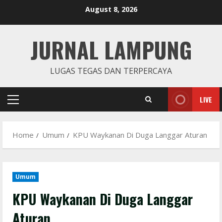
Skip
August 8, 2026
to
content
JURNAL LAMPUNG
LUGAS TEGAS DAN TERPERCAYA
LIVE
Primary
Menu
Home
Umum
KPU Waykanan Di Duga Langgar Aturan
Umum
KPU Waykanan Di Duga Langgar
Aturan