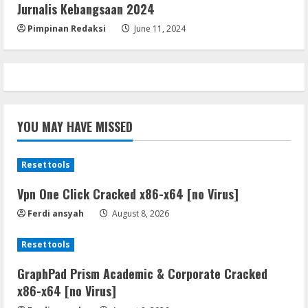
Jurnalis Kebangsaan 2024
August 7, 2026
5
Pimpinan Redaksi
June 11, 2024
YOU MAY HAVE MISSED
Resettools
Vpn One Click Cracked x86-x64 [no Virus]
Ferdi ansyah
August 8, 2026
Resettools
GraphPad Prism Academic & Corporate Cracked
x86-x64 [no Virus]