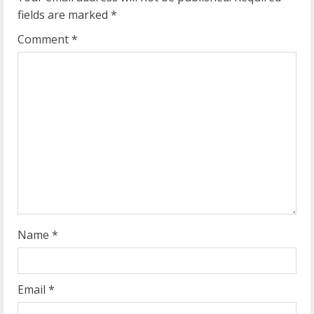
fields are marked
*
R
Comment
*
e
a
d
i
n
g
Name
*
Email
*