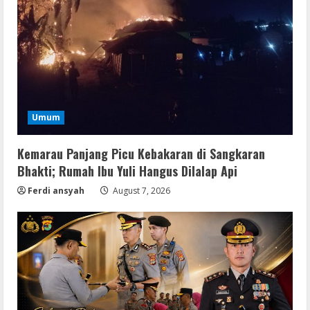
Umum
Kemarau Panjang Picu Kebakaran di Sangkaran
Bhakti; Rumah Ibu Yuli Hangus Dilalap Api
Ferdi ansyah
August 7, 2026
Img
Office 365 Professional Plus ISO File
Multilanguage
August 8, 2026
2
Movies