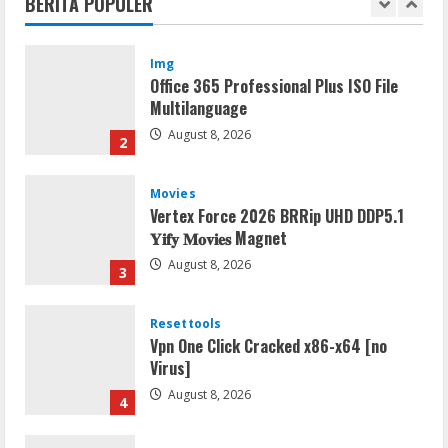
BERITA POPULER
August 8, 2026
1
Img
Office 365 Professional Plus ISO File
Multilanguage
August 8, 2026
2
Movies
Vertex Force 2026 BRRip UHD DDP5.1
𝐘𝐢𝐟𝐲 𝐌𝐨𝐯𝐢𝐞𝐬 Magnet
August 8, 2026
3
Resettools
Vpn One Click Cracked x86-x64 [no
Virus]
August 8, 2026
4