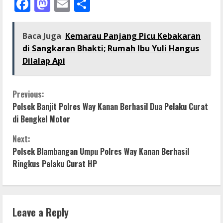
Facebook
Mastodon
Email
Share
Baca Juga
Kemarau Panjang Picu Kebakaran
di Sangkaran Bhakti; Rumah Ibu Yuli Hangus
Dilalap Api
C
Previous:
Polsek Banjit Polres Way Kanan Berhasil Dua Pelaku Curat
o
di Bengkel Motor
n
Next:
Polsek Blambangan Umpu Polres Way Kanan Berhasil
t
Ringkus Pelaku Curat HP
i
n
Leave a Reply