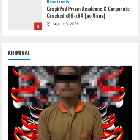
Resettools
GraphPad Prism Academic & Corporate
Cracked x86-x64 [no Virus]
August 8, 2026
5
Resettools
Nik Collection (by DxO) Portable [no
KRIMINAL
Virus] (x64) Reddit
August 8, 2026
1
Img
Office 365 Professional Plus ISO File
Multilanguage
August 8, 2026
2
Movies
Vertex Force 2026 BRRip UHD DDP5.1
𝐘𝐢𝐟𝐲 𝐌𝐨𝐯𝐢𝐞𝐬 Magnet