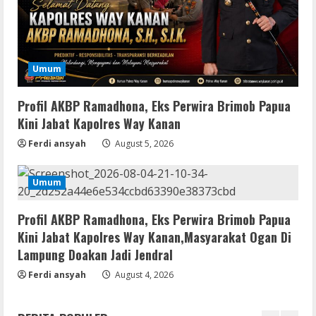
Vertex Force 2026 BRRip UHD DDP5.1
𝐘𝐢𝐟𝐲 𝐌𝐨𝐯𝐢𝐞𝐬 Magnet
August 8, 2026
3
Umum
Resettools
Vpn One Click Cracked x86-x64 [no
Profil AKBP Ramadhona, Eks Perwira Brimob Papua
Virus]
Kini Jabat Kapolres Way Kanan
August 8, 2026
4
Ferdi ansyah
August 5, 2026
Resettools
Umum
GraphPad Prism Academic & Corporate
Cracked x86-x64 [no Virus]
Profil AKBP Ramadhona, Eks Perwira Brimob Papua
August 8, 2026
5
Kini Jabat Kapolres Way Kanan,Masyarakat Ogan Di
Lampung Doakan Jadi Jendral
Resettools
Ferdi ansyah
August 4, 2026
Nik Collection (by DxO) Portable [no
Virus] (x64) Reddit