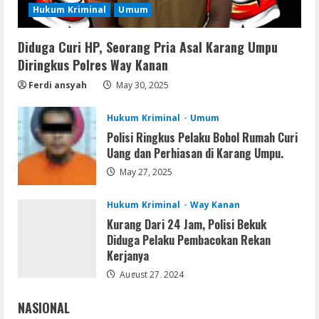
Hukum Kriminal
Umum
August 8, 2026
3
Diduga Curi HP, Seorang Pria Asal Karang Umpu
Resettools
Diringkus Polres Way Kanan
Vpn One Click Cracked x86-x64 [no
Virus]
Ferdi ansyah
May 30, 2025
August 8, 2026
4
Hukum Kriminal
Umum
Polisi Ringkus Pelaku Bobol Rumah Curi
Resettools
Uang dan Perhiasan di Karang Umpu.
GraphPad Prism Academic & Corporate
May 27, 2025
Cracked x86-x64 [no Virus]
August 8, 2026
5
Hukum Kriminal
Way Kanan
Kurang Dari 24 Jam, Polisi Bekuk
Diduga Pelaku Pembacokan Rekan
Kerjanya
August 27, 2024
NASIONAL
Jakarta
Nasional