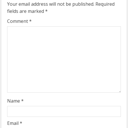
u
Your email address will not be published.
Required
e
fields are marked
*
R
Comment
*
e
a
d
i
n
g
Name
*
Email
*