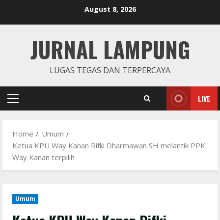
Skip
August 8, 2026
to
content
JURNAL LAMPUNG
LUGAS TEGAS DAN TERPERCAYA
LIVE
Primary
Menu
Home
Umum
Ketua KPU Way Kanan Rifki Dharmawan SH melantik PPK
Way Kanan terpilih
Umum