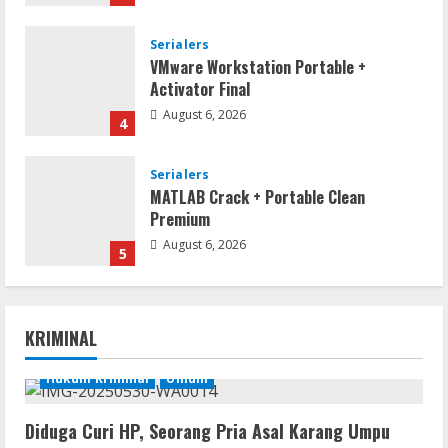
Serialers
VMware Workstation Portable +
Activator Final
August 6, 2026
4
Serialers
MATLAB Crack + Portable Clean
Premium
August 6, 2026
5
Serialers
FL Studio Portable + License Key
KRIMINAL
[Patch] (x86x64) Stable Unlimited
August 7, 2026
Hukum Kriminal
Umum
1
Diduga Curi HP, Seorang Pria Asal Karang Umpu
Remux