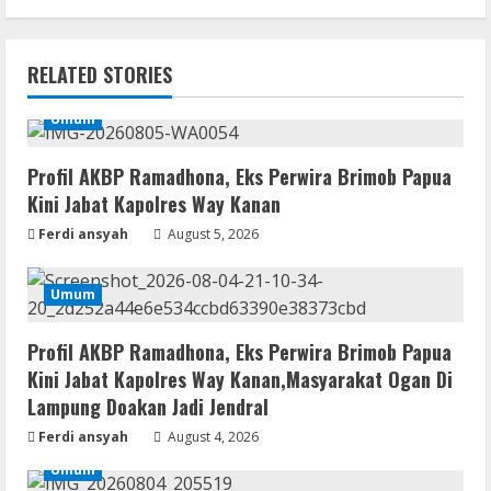
Remux
Coyote vs. Acme 2026 Pre-DVDRip
RELATED STORIES
2160𝚙 AVC
August 7, 2026
Umum
2
Profil AKBP Ramadhona, Eks Perwira Brimob Papua
Serialers
MATLAB R2024b Crack exe [Full] x64
Kini Jabat Kapolres Way Kanan
Bypass
Ferdi ansyah
August 5, 2026
August 7, 2026
3
Umum
Serialers
VMware Workstation Portable +
Profil AKBP Ramadhona, Eks Perwira Brimob Papua
Activator Final
Kini Jabat Kapolres Way Kanan,Masyarakat Ogan Di
August 6, 2026
Lampung Doakan Jadi Jendral
4
Ferdi ansyah
August 4, 2026
Serialers
Umum
MATLAB Crack + Portable Clean