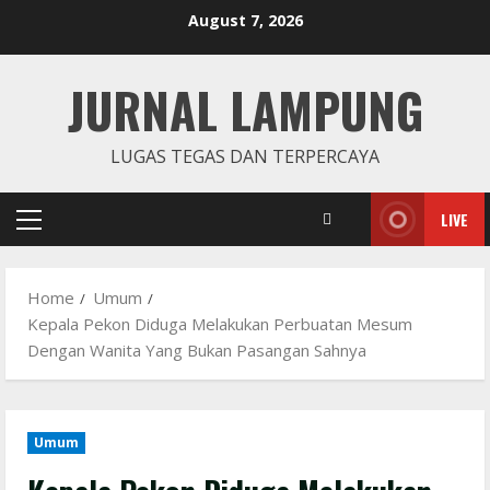
Skip
August 7, 2026
to
content
JURNAL LAMPUNG
LUGAS TEGAS DAN TERPERCAYA
LIVE
Primary
Menu
Home
Umum
Kepala Pekon Diduga Melakukan Perbuatan Mesum
Dengan Wanita Yang Bukan Pasangan Sahnya
Umum