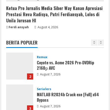
Premium
Ketua Pro Jurnalis Media Siber Way Kanan Apresiasi
August 6, 2026
5
Prestasi Reva Radisya, Putri Ferdiansyah, Lolos di
Unila Jurusan HI
Serialers
Ferdi ansyah
August 4, 2026
FL Studio Portable + License Key
[Patch] (x86x64) Stable Unlimited
BERITA POPULER
August 7, 2026
1
Remux
Coyote vs. Acme 2026 Pre-DVDRip
2160𝚙 AVC
August 7, 2026
2
Serialers
MATLAB R2024b Crack exe [Full] x64
Bypass
August 7, 2026
3