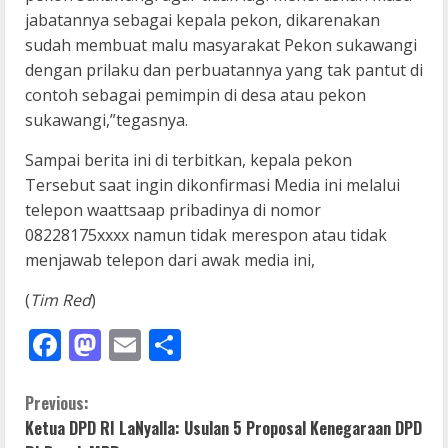
jabatannya sebagai kepala pekon, dikarenakan
sudah membuat malu masyarakat Pekon sukawangi
dengan prilaku dan perbuatannya yang tak pantut di
contoh sebagai pemimpin di desa atau pekon
sukawangi,”tegasnya.
Sampai berita ini di terbitkan, kepala pekon
Tersebut saat ingin dikonfirmasi Media ini melalui
telepon waattsaap pribadinya di nomor
08228175xxxx namun tidak merespon atau tidak
menjawab telepon dari awak media ini,
(
Tim Red
)
Facebook
Mastodon
Email
Share
C
Previous:
Ketua DPD RI LaNyalla: Usulan 5 Proposal Kenegaraan DPD