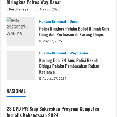
Diringkus Polres Way Kanan
Coyote vs. Acme 2026 Pre-DVDRip
2160𝚙 AVC
Ferdi ansyah
May 30, 2025
August 7, 2026
2
Hukum Kriminal
Umum
Polisi Ringkus Pelaku Bobol Rumah Curi
Serialers
Uang dan Perhiasan di Karang Umpu.
MATLAB R2024b Crack exe [Full] x64
May 27, 2025
Bypass
August 7, 2026
3
Hukum Kriminal
Way Kanan
Kurang Dari 24 Jam, Polisi Bekuk
Serialers
Diduga Pelaku Pembacokan Rekan
VMware Workstation Portable +
Kerjanya
Activator Final
August 27, 2024
August 6, 2026
4
NASIONAL
Jakarta
Nasional
Serialers
MATLAB Crack + Portable Clean
28 DPD PJS Siap Sukseskan Program Kompetisi
Premium
Jurnalis Kebangsaan 2024
August 6, 2026