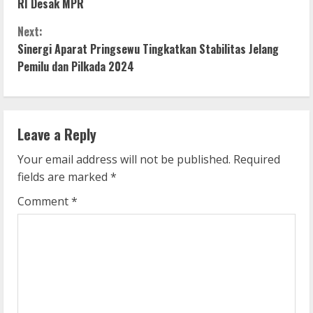
o
RI Desak MPR
n
Next:
Sinergi Aparat Pringsewu Tingkatkan Stabilitas Jelang
t
Pemilu dan Pilkada 2024
i
n
Leave a Reply
u
Your email address will not be published.
Required
e
fields are marked
*
R
Comment
*
e
a
d