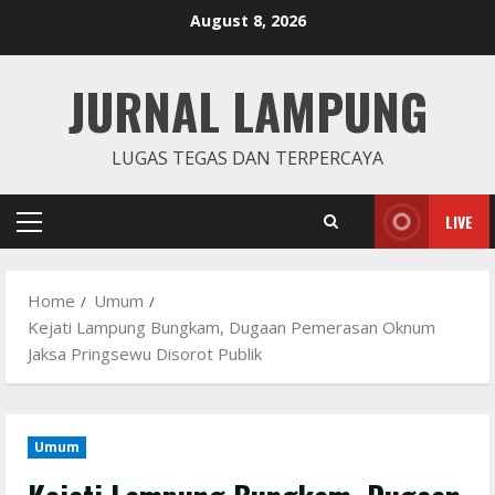
Skip
August 8, 2026
to
content
JURNAL LAMPUNG
LUGAS TEGAS DAN TERPERCAYA
LIVE
Primary
Menu
Home
Umum
Kejati Lampung Bungkam, Dugaan Pemerasan Oknum
Jaksa Pringsewu Disorot Publik
Umum