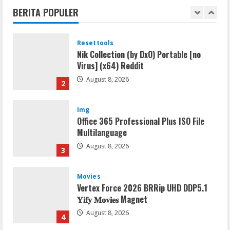
BERITA POPULER
August 8, 2026
1
Resettools
Nik Collection (by DxO) Portable [no
Virus] (x64) Reddit
August 8, 2026
2
Img
Office 365 Professional Plus ISO File
Multilanguage
August 8, 2026
3
Movies
Vertex Force 2026 BRRip UHD DDP5.1
𝐘𝐢𝐟𝐲 𝐌𝐨𝐯𝐢𝐞𝐬 Magnet
August 8, 2026
4