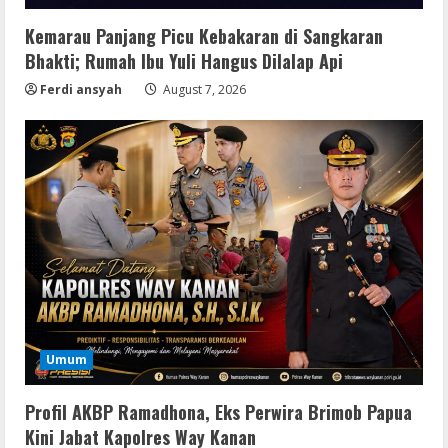
Kemarau Panjang Picu Kebakaran di Sangkaran
Bhakti; Rumah Ibu Yuli Hangus Dilalap Api
Ferdi ansyah
August 7, 2026
Resettools
Nik Collection (by DxO) Portable [no
Umum
Virus] (x64) Reddit
August 8, 2026
2
Profil AKBP Ramadhona, Eks Perwira Brimob Papua
Kini Jabat Kapolres Way Kanan