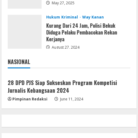
Multilanguage
May 27, 2025
August 8, 2026
3
Hukum Kriminal
Way Kanan
Kurang Dari 24 Jam, Polisi Bekuk
Movies
Diduga Pelaku Pembacokan Rekan
Vertex Force 2026 BRRip UHD DDP5.1
Kerjanya
𝐘𝐢𝐟𝐲 𝐌𝐨𝐯𝐢𝐞𝐬 Magnet
August 27, 2024
August 8, 2026
4
NASIONAL
Jakarta
Nasional
Resettools
Vpn One Click Cracked x86-x64 [no
28 DPD PJS Siap Sukseskan Program Kompetisi
Virus]
Jurnalis Kebangsaan 2024
August 8, 2026
5
Pimpinan Redaksi
June 11, 2024