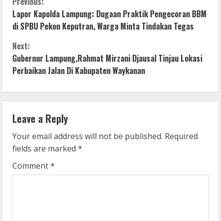
C
Previous:
Lapor Kapolda Lampung: Dugaan Praktik Pengecoran BBM
o
di SPBU Pekon Keputran, Warga Minta Tindakan Tegas
n
Next:
Gubernur Lampung,Rahmat Mirzani Djausal Tinjau Lokasi
t
Perbaikan Jalan Di Kabupaten Waykanan
i
n
Leave a Reply
u
Your email address will not be published.
Required
e
fields are marked
*
R
Comment
*
e
a