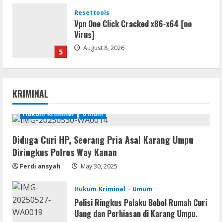
Resettools
Vpn One Click Cracked x86-x64 [no
Virus]
August 8, 2026
5
Img
Office 2019 LTSC Professional Plus
KRIMINAL
Debloated Tоrrеnt
August 8, 2026
Hukum Kriminal
Umum
1
Diduga Curi HP, Seorang Pria Asal Karang Umpu
Resettools
Diringkus Polres Way Kanan
Nik Collection (by DxO) Portable [no
Virus] (x64) Reddit
Ferdi ansyah
May 30, 2025
August 8, 2026
2
Hukum Kriminal
Umum
Polisi Ringkus Pelaku Bobol Rumah Curi
Img
Uang dan Perhiasan di Karang Umpu.
Office 365 Professional Plus ISO File