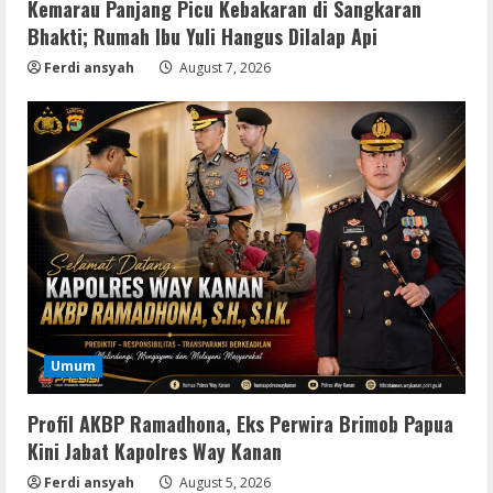
Kemarau Panjang Picu Kebakaran di Sangkaran
Bhakti; Rumah Ibu Yuli Hangus Dilalap Api
Coop
Uncharted: Legacy of Thieves
Ferdi ansyah
August 7, 2026
Collection Compressed Repack 2026
August 9, 2026
3
Resettools
Display Changer X Portable + Crack
[Final] (x64) Final FileCR
August 9, 2026
4
Img
Office 2019 LTSC Professional Plus
Umum
Debloated Tоrrеnt
August 8, 2026
5
Profil AKBP Ramadhona, Eks Perwira Brimob Papua
Kini Jabat Kapolres Way Kanan
Ferdi ansyah
August 5, 2026
Movies