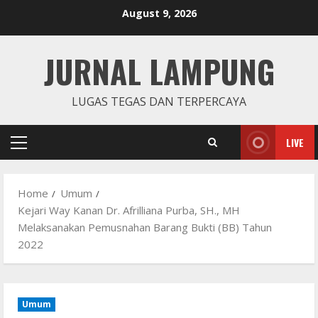
Skip
August 9, 2026
to
content
JURNAL LAMPUNG
LUGAS TEGAS DAN TERPERCAYA
LIVE
Primary
Menu
Home
Umum
Kejari Way Kanan Dr. Afrilliana Purba, SH., MH
Melaksanakan Pemusnahan Barang Bukti (BB) Tahun
2022
Umum