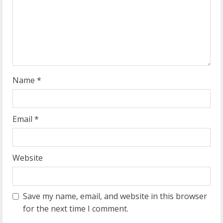
a
d
i
n
g
Name
*
Email
*
Website
Save my name, email, and website in this browser
for the next time I comment.