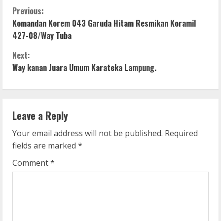
C
Previous:
Komandan Korem 043 Garuda Hitam Resmikan Koramil
o
427-08/Way Tuba
n
Next:
Way kanan Juara Umum Karateka Lampung.
t
i
n
Leave a Reply
u
Your email address will not be published.
Required
fields are marked
*
e
Comment
*
R
e