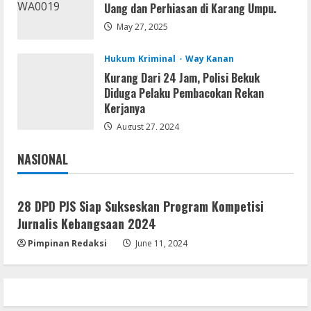
Uang dan Perhiasan di Karang Umpu.
Uncharted: Legacy of Thieves
Collection Compressed Repack 2026
May 27, 2025
August 9, 2026
3
Hukum Kriminal
Way Kanan
Kurang Dari 24 Jam, Polisi Bekuk
Resettools
Diduga Pelaku Pembacokan Rekan
Display Changer X Portable + Crack
Kerjanya
[Final] (x64) Final FileCR
August 27, 2024
August 9, 2026
4
NASIONAL
Jakarta
Nasional
Img
Office 2019 LTSC Professional Plus
28 DPD PJS Siap Sukseskan Program Kompetisi
Debloated Tоrrеnt
Jurnalis Kebangsaan 2024
August 8, 2026
5
Pimpinan Redaksi
June 11, 2024