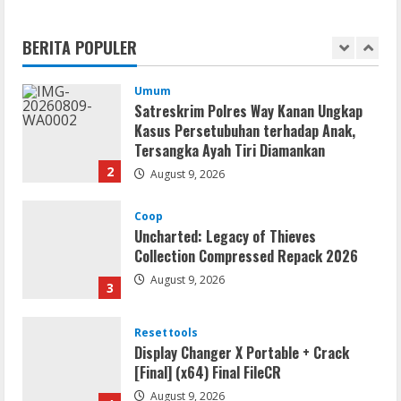
CAMRip 4KUHD AVC Dual Audio Torr𝐞nt
August 9, 2026
BERITA POPULER
1
Umum
Satreskrim Polres Way Kanan Ungkap
Kasus Persetubuhan terhadap Anak,
Tersangka Ayah Tiri Diamankan
2
August 9, 2026
Coop
Uncharted: Legacy of Thieves
Collection Compressed Repack 2026
August 9, 2026
3
Resettools
Display Changer X Portable + Crack
[Final] (x64) Final FileCR
August 9, 2026