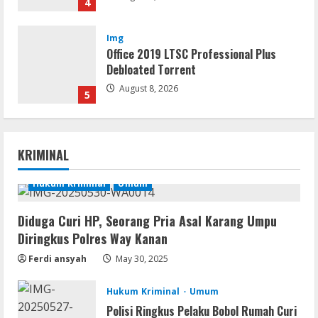
4
Img
Office 2019 LTSC Professional Plus
Debloated Tоrrеnt
August 8, 2026
5
Movies
KRIMINAL
CAMRip 4KUHD AVC Dual Audio Torr𝐞nt
August 9, 2026
Hukum Kriminal
Umum
1
Umum
Diduga Curi HP, Seorang Pria Asal Karang Umpu
Satreskrim Polres Way Kanan Ungkap
Diringkus Polres Way Kanan
Kasus Persetubuhan terhadap Anak,
Ferdi ansyah
May 30, 2025
Tersangka Ayah Tiri Diamankan
2
August 9, 2026
Hukum Kriminal
Umum
Polisi Ringkus Pelaku Bobol Rumah Curi
Coop