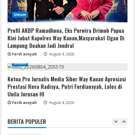
4
August 5, 2026
Umum
Umum
Profil AKBP Ramadhona, Eks Perwira
Profil AKBP Ramadhona, Eks Perwira Brimob Papua
Brimob Papua Kini Jabat Kapolres Way
Kini Jabat Kapolres Way Kanan,Masyarakat Ogan Di
Kanan,Masyarakat Ogan Di Lampung
Lampung Doakan Jadi Jendral
Doakan Jadi Jendral
5
August 4, 2026
Ferdi ansyah
August 4, 2026
Serialers
Umum
MATLAB Crack + Portable Clean
Premium
Ketua Pro Jurnalis Media Siber Way Kanan Apresiasi
August 6, 2026
1
Prestasi Reva Radisya, Putri Ferdiansyah, Lolos di
Unila Jurusan HI
Serialers
Ferdi ansyah
August 4, 2026
Ableton Live Crack + Portable Windows
10 (x32x64)
BERITA POPULER
August 6, 2026
2