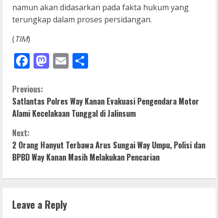
namun akan didasarkan pada fakta hukum yang
terungkap dalam proses persidangan.
(
TIM
)
Facebook
Mastodon
Email
Share
C
Previous:
Satlantas Polres Way Kanan Evakuasi Pengendara Motor
o
Alami Kecelakaan Tunggal di Jalinsum
n
Next:
2 Orang Hanyut Terbawa Arus Sungai Way Umpu, Polisi dan
t
BPBD Way Kanan Masih Melakukan Pencarian
i
n
Leave a Reply
u