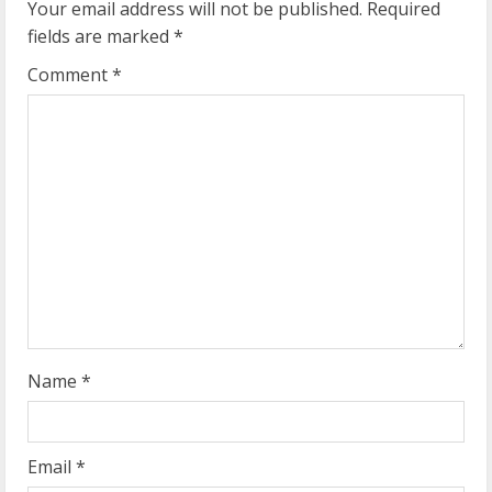
Your email address will not be published.
Required
e
fields are marked
*
R
Comment
*
e
a
d
i
n
g
Name
*
Email
*