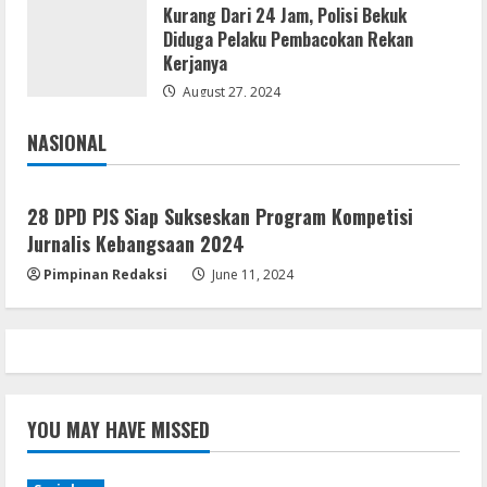
Kurang Dari 24 Jam, Polisi Bekuk
Umum
Diduga Pelaku Pembacokan Rekan
Profil AKBP Ramadhona, Eks Perwira
Kerjanya
Brimob Papua Kini Jabat Kapolres Way
Kanan,Masyarakat Ogan Di Lampung
August 27, 2024
Doakan Jadi Jendral
5
NASIONAL
August 4, 2026
Jakarta
Nasional
28 DPD PJS Siap Sukseskan Program Kompetisi
Jurnalis Kebangsaan 2024
Pimpinan Redaksi
June 11, 2024
YOU MAY HAVE MISSED