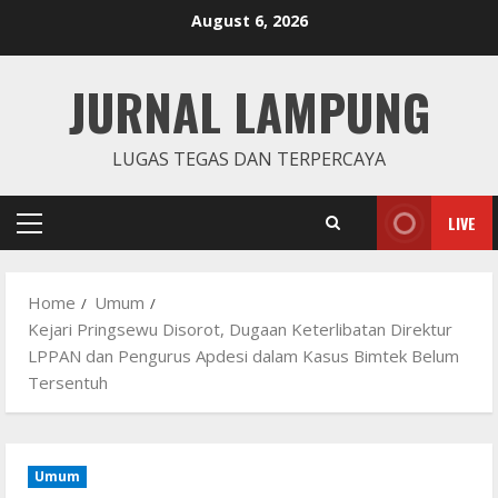
Skip
August 6, 2026
to
content
JURNAL LAMPUNG
LUGAS TEGAS DAN TERPERCAYA
LIVE
Primary
Menu
Home
Umum
Kejari Pringsewu Disorot, Dugaan Keterlibatan Direktur
LPPAN dan Pengurus Apdesi dalam Kasus Bimtek Belum
Tersentuh
Umum