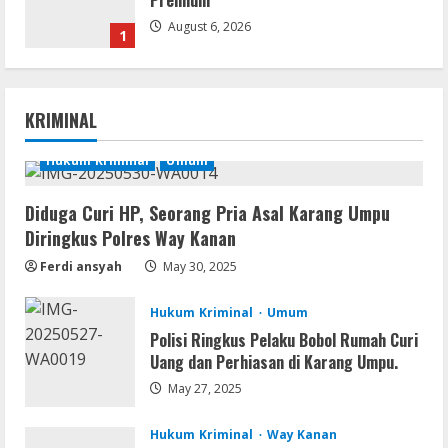
Premium
August 6, 2026
1
Serialers
Ableton Live Crack + Portable Windows
KRIMINAL
10 (x32x64)
August 6, 2026
Hukum Kriminal
Umum
2
Lan
Diduga Curi HP, Seorang Pria Asal Karang Umpu
Assassin’s Creed Shadows Digital
Diringkus Polres Way Kanan
Deluxe Edition Cracked Rune Release
Ferdi ansyah
May 30, 2025
for Desktop
3
August 6, 2026
Hukum Kriminal
Umum
Umum
Polisi Ringkus Pelaku Bobol Rumah Curi
Profil AKBP Ramadhona, Eks Perwira
Uang dan Perhiasan di Karang Umpu.
Brimob Papua Kini Jabat Kapolres Way
May 27, 2025
Kanan
4
August 5, 2026
Hukum Kriminal
Way Kanan