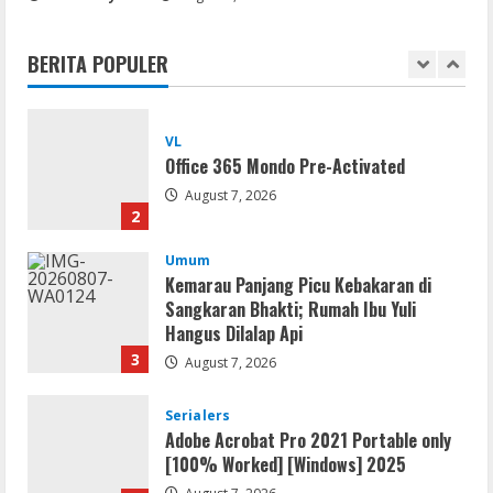
jv16 PowerTools Free[Activated]
[Latest] [x86-x64] Reddit
BERITA POPULER
August 7, 2026
1
VL
Office 365 Mondo Pre-Activated
August 7, 2026
2
Umum
Kemarau Panjang Picu Kebakaran di
Sangkaran Bhakti; Rumah Ibu Yuli
Hangus Dilalap Api
3
August 7, 2026
Serialers
Adobe Acrobat Pro 2021 Portable only
[100% Worked] [Windows] 2025