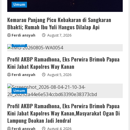
Umum
Umum
Kemarau Panjang Picu Kebakaran di
Kemarau Panjang Picu Kebakaran di Sangkaran
Sangkaran Bhakti; Rumah Ibu Yuli
Bhakti; Rumah Ibu Yuli Hangus Dilalap Api
Hangus Dilalap Api
Ferdi ansyah
August 7, 2026
3
August 7, 2026
Umum
Serialers
Adobe Acrobat Pro 2021 Portable only
Profil AKBP Ramadhona, Eks Perwira Brimob Papua
[100% Worked] [Windows] 2025
Kini Jabat Kapolres Way Kanan
August 7, 2026
4
Ferdi ansyah
August 5, 2026
VL
Umum
Office 2021 Home & Student 64 bit ISO
Image .tоr𝚛еnt
Profil AKBP Ramadhona, Eks Perwira Brimob Papua
August 7, 2026
5
Kini Jabat Kapolres Way Kanan,Masyarakat Ogan Di
Lampung Doakan Jadi Jendral
Serialers
Ferdi ansyah
August 4, 2026