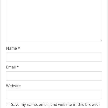
d
i
n
g
Name
*
Email
*
Website
Save my name, email, and website in this browser