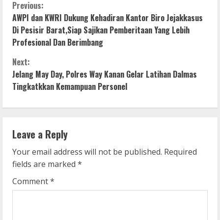
C
Previous:
AWPI dan KWRI Dukung Kehadiran Kantor Biro Jejakkasus
o
Di Pesisir Barat,Siap Sajikan Pemberitaan Yang Lebih
Profesional Dan Berimbang
n
Next:
t
Jelang May Day, Polres Way Kanan Gelar Latihan Dalmas
i
Tingkatkkan Kemampuan Personel
n
u
Leave a Reply
e
Your email address will not be published.
Required
fields are marked
*
R
Comment
*
e
a