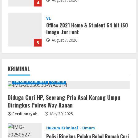
August 7, 2026
4
VL
Office 2021 Home & Student 64 bit ISO
Image .tоr𝚛еnt
August 7, 2026
5
Serialers
jv16 PowerTools Free[Activated]
KRIMINAL
[Latest] [x86-x64] Reddit
August 7, 2026
Hukum Kriminal
Umum
1
Diduga Curi HP, Seorang Pria Asal Karang Umpu
VL
Diringkus Polres Way Kanan
Office 365 Mondo Pre-Activated
Ferdi ansyah
May 30, 2025
August 7, 2026
2
Hukum Kriminal
Umum
Umum
Polisi Ringkus Pelaku Bobol Rumah Curi