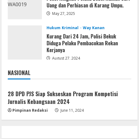
Kemarau Panjang Picu Kebakaran di
Uang dan Perhiasan di Karang Umpu.
Sangkaran Bhakti; Rumah Ibu Yuli
May 27, 2025
Hangus Dilalap Api
3
August 7, 2026
Hukum Kriminal
Way Kanan
Kurang Dari 24 Jam, Polisi Bekuk
Serialers
Diduga Pelaku Pembacokan Rekan
Adobe Acrobat Pro 2021 Portable only
Kerjanya
[100% Worked] [Windows] 2025
August 27, 2024
August 7, 2026
4
NASIONAL
Jakarta
Nasional
VL
Office 2021 Home & Student 64 bit ISO
28 DPD PJS Siap Sukseskan Program Kompetisi
Image .tоr𝚛еnt
Jurnalis Kebangsaan 2024
August 7, 2026
5
Pimpinan Redaksi
June 11, 2024