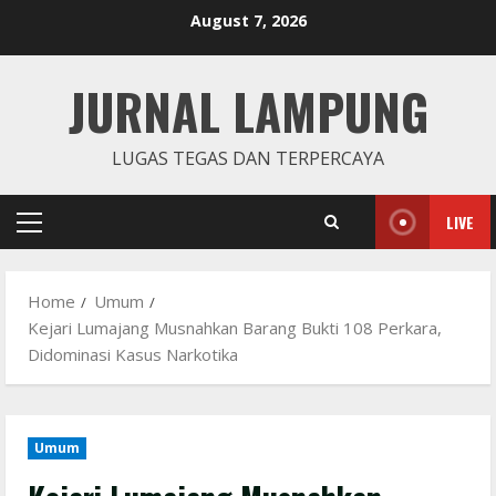
Skip
August 7, 2026
to
content
JURNAL LAMPUNG
LUGAS TEGAS DAN TERPERCAYA
LIVE
Primary
Menu
Home
Umum
Kejari Lumajang Musnahkan Barang Bukti 108 Perkara,
Didominasi Kasus Narkotika
Umum