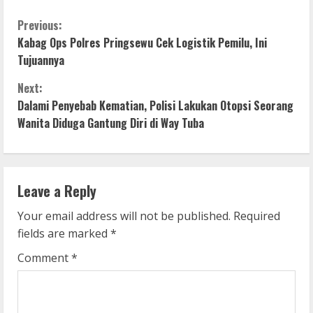
C
Previous:
Kabag Ops Polres Pringsewu Cek Logistik Pemilu, Ini
o
Tujuannya
n
Next:
Dalami Penyebab Kematian, Polisi Lakukan Otopsi Seorang
t
Wanita Diduga Gantung Diri di Way Tuba
i
n
Leave a Reply
u
Your email address will not be published.
Required
e
fields are marked
*
R
Comment
*
e