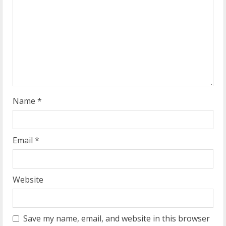
a
d
i
n
g
Name
*
Email
*
Website
Save my name, email, and website in this browser