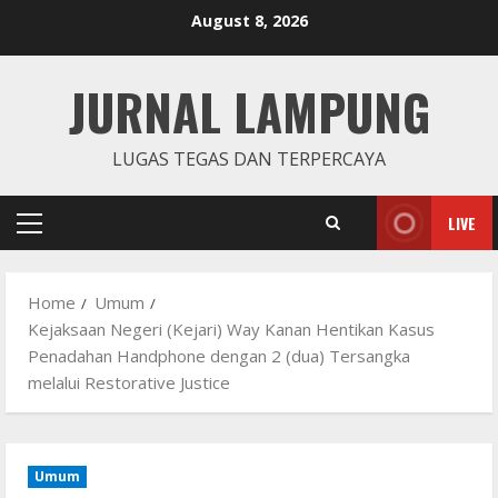
Skip
August 8, 2026
to
content
JURNAL LAMPUNG
LUGAS TEGAS DAN TERPERCAYA
LIVE
Primary
Menu
Home
Umum
Kejaksaan Negeri (Kejari) Way Kanan Hentikan Kasus
Penadahan Handphone dengan 2 (dua) Tersangka
melalui Restorative Justice
Umum