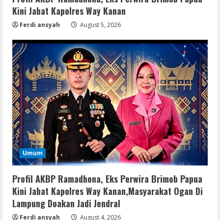
Kini Jabat Kapolres Way Kanan
Img
Ferdi ansyah
August 5, 2026
Office 365 Professional Plus ISO File
Multilanguage
August 8, 2026
3
Movies
Vertex Force 2026 BRRip UHD DDP5.1
𝐘𝐢𝐟𝐲 𝐌𝐨𝐯𝐢𝐞𝐬 Magnet
August 8, 2026
4
Resettools
Umum
Vpn One Click Cracked x86-x64 [no
Virus]
Profil AKBP Ramadhona, Eks Perwira Brimob Papua
August 8, 2026
5
Kini Jabat Kapolres Way Kanan,Masyarakat Ogan Di
Lampung Doakan Jadi Jendral
Img
Ferdi ansyah
August 4, 2026