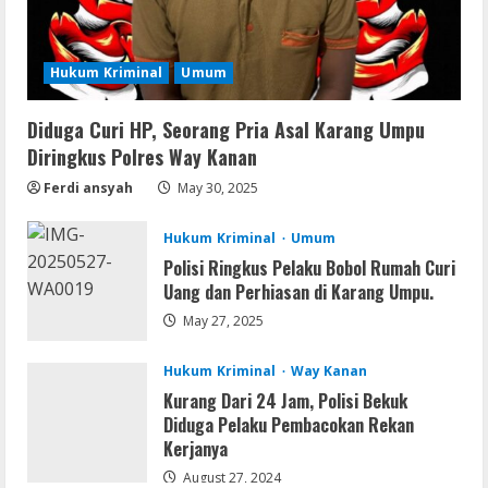
Img
Office 365 Professional Plus ISO File
Multilanguage
Hukum Kriminal
Umum
August 8, 2026
3
Diduga Curi HP, Seorang Pria Asal Karang Umpu
Movies
Diringkus Polres Way Kanan
Vertex Force 2026 BRRip UHD DDP5.1
𝐘𝐢𝐟𝐲 𝐌𝐨𝐯𝐢𝐞𝐬 Magnet
Ferdi ansyah
May 30, 2025
August 8, 2026
4
Hukum Kriminal
Umum
Polisi Ringkus Pelaku Bobol Rumah Curi
Resettools
Uang dan Perhiasan di Karang Umpu.
Vpn One Click Cracked x86-x64 [no
May 27, 2025
Virus]
August 8, 2026
5
Hukum Kriminal
Way Kanan
Kurang Dari 24 Jam, Polisi Bekuk
Diduga Pelaku Pembacokan Rekan
Kerjanya
August 27, 2024