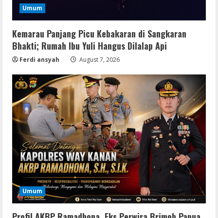
Umum
Kemarau Panjang Picu Kebakaran di Sangkaran
Bhakti; Rumah Ibu Yuli Hangus Dilalap Api
Ferdi ansyah
August 7, 2026
Resettools
Nik Collection (by DxO) Portable [no
Umum
Virus] (x64) Reddit
August 8, 2026
2
Profil AKBP Ramadhona, Eks Perwira Brimob Papua