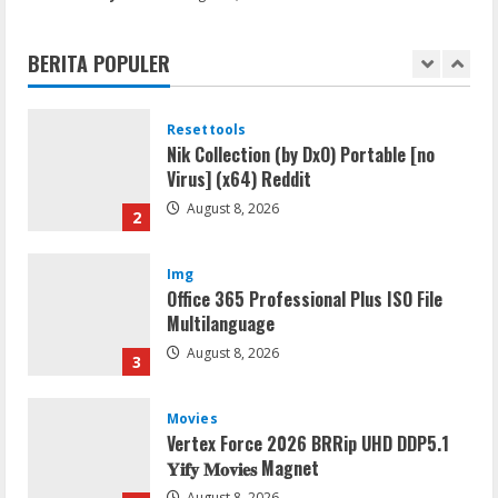
Office 2019 LTSC Professional Plus
Debloated Tоrrеnt
BERITA POPULER
August 8, 2026
1
Resettools
Nik Collection (by DxO) Portable [no
Virus] (x64) Reddit
August 8, 2026
2
Img
Office 365 Professional Plus ISO File
Multilanguage
August 8, 2026
3
Movies
Vertex Force 2026 BRRip UHD DDP5.1
𝐘𝐢𝐟𝐲 𝐌𝐨𝐯𝐢𝐞𝐬 Magnet
August 8, 2026