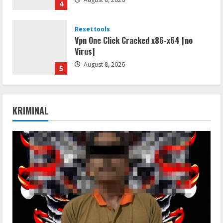
4
Resettools
Vpn One Click Cracked x86-x64 [no
Virus]
August 8, 2026
5
Img
Office 2019 LTSC Professional Plus
KRIMINAL
Debloated Tоrrеnt
August 8, 2026
1
Resettools
Nik Collection (by DxO) Portable [no
Virus] (x64) Reddit
August 8, 2026
2