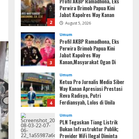
Profil AKBP Ramadhona, Eks
Perwira Brimob Papua Kini
Jabat Kapolres Way Kanan
2
August 5, 2026
Umum
Profil AKBP Ramadhona, Eks
Perwira Brimob Papua Kini
Jabat Kapolres Way
Kanan,Masyarakat Ogan Di
3
Lampung Doakan Jadi Jendral
Umum
August 4, 2026
Ketua Pro Jurnalis Media Siber
Way Kanan Apresiasi Prestasi
Reva Radisya, Putri
Ferdiansyah, Lolos di Unila
4
Jurusan HI
Umum
August 4, 2026
PLN Tegaskan Tiang Listrik
Bukan Infrastruktur Publik;
Provider WiFi Ilegal Diminta