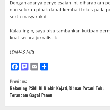
Dengan adanya penyelesaian ini, diharapkan p
dan seluruh pihak dapat kembali fokus pada 
serta masyarakat.
Kalau ingin, saya bisa tambahkan kutipan pern
kuat secara jurnalistik.
(
DIMAS MR
)
Facebook
Mastodon
Email
Share
C
Previous:
Rekening PSMI Di Blokir Kejati,Ribuan Petani Tebu
o
Terancam Gagal Panen
n