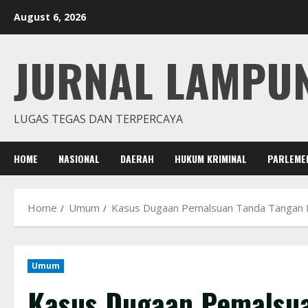
Skip
August 6, 2026
to
content
JURNAL LAMPU
LUGAS TEGAS DAN TERPERCAYA
HOME
NASIONAL
DAERAH
HUKUM KRIMINAL
PARLEME
Home
Umum
Kasus Dugaan Pemalsuan Tanda Tangan K
Umum
Kasus Dugaan Pemalsua