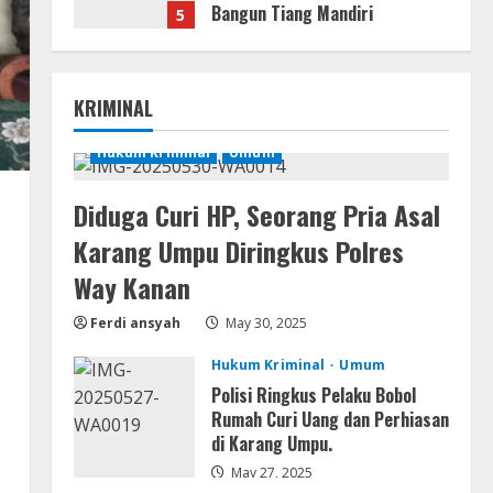
Bangun Tiang Mandiri
5
August 3, 2026
Lan
Assassin’s Creed Shadows
KRIMINAL
Digital Deluxe Edition Cracked
Rune Release for Desktop
Hukum Kriminal
Umum
1
August 6, 2026
Umum
Diduga Curi HP, Seorang Pria Asal
Profil AKBP Ramadhona, Eks
Karang Umpu Diringkus Polres
Perwira Brimob Papua Kini
Jabat Kapolres Way Kanan
Way Kanan
2
August 5, 2026
Ferdi ansyah
May 30, 2025
Umum
Hukum Kriminal
Umum
Profil AKBP Ramadhona, Eks
Perwira Brimob Papua Kini
Polisi Ringkus Pelaku Bobol
Jabat Kapolres Way
Rumah Curi Uang dan Perhiasan
Kanan,Masyarakat Ogan Di
di Karang Umpu.
3
Lampung Doakan Jadi Jendral
May 27, 2025
Umum