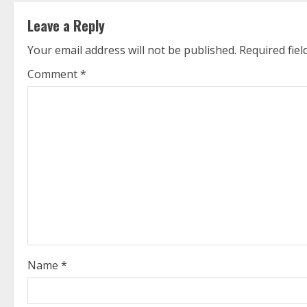
t
Leave a Reply
i
Your email address will not be published.
Required fie
n
Comment
*
u
e
R
e
a
d
i
Name
*
n