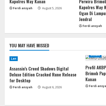
Kapolres Way Kanan
Perwira Brimob
Kapolres Way 
Ferdi ansyah
August 5, 2026
Ogan Di Lampu
Jendral
Ferdi ansyah
YOU MAY HAVE MISSED
Umum
Lan
Profil AKB
Assassin’s Creed Shadows Digital
Brimob Pap
Deluxe Edition Cracked Rune Release
Kanan
for Desktop
Ferdi ansy
Ferdi ansyah
August 6, 2026