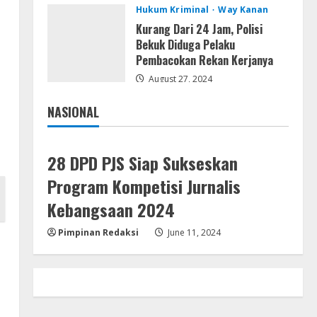
August 4, 2026
Hukum Kriminal
Way Kanan
Ketua Pro Jurnalis Media Siber
Way Kanan Apresiasi Prestasi
Kurang Dari 24 Jam, Polisi
Reva Radisya, Putri
Bekuk Diduga Pelaku
Ferdiansyah, Lolos di Unila
Pembacokan Rekan Kerjanya
4
Jurusan HI
August 27, 2024
Umum
August 4, 2026
PLN Tegaskan Tiang Listrik
NASIONAL
Bukan Infrastruktur Publik;
Jakarta
Nasional
Provider WiFi Ilegal Diminta
Bangun Tiang Mandiri
5
28 DPD PJS Siap Sukseskan
August 3, 2026
Program Kompetisi Jurnalis
Kebangsaan 2024
Pimpinan Redaksi
June 11, 2024