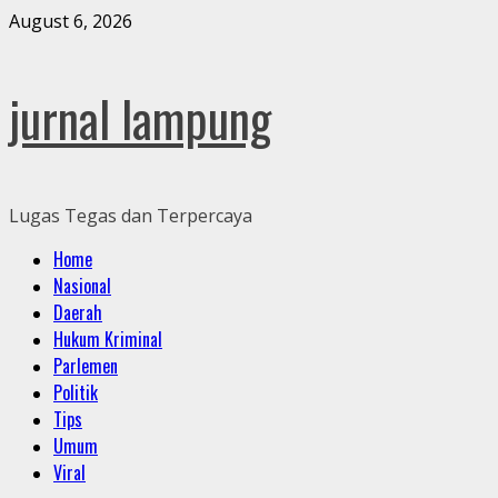
Skip
August 6, 2026
to
content
jurnal lampung
Lugas Tegas dan Terpercaya
Primary
Home
Menu
Nasional
Daerah
Hukum Kriminal
Parlemen
Politik
Tips
Umum
Viral