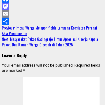
Facebook
Mastodon
Email
Continue
Previous:
Imbau Warga Melapor :Polda Lampung Konsisten Perangi
Share
Aksi Premanisme
Reading
Next:
Masyarakat Pekon Gadingrejo Timur Apresiasi Kinerja Kepala
Pekon, Dua Rumah Warga Dibedah di Tahun 2025
Leave a Reply
Your email address will not be published.
Required fields
are marked
*