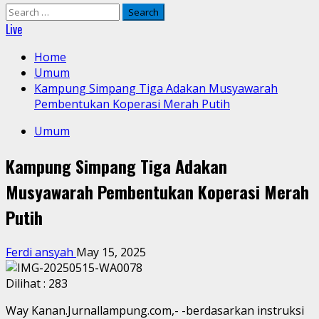
Search
for:
Live
Home
Umum
Kampung Simpang Tiga Adakan Musyawarah
Pembentukan Koperasi Merah Putih
Umum
Kampung Simpang Tiga Adakan
Musyawarah Pembentukan Koperasi Merah
Putih
Ferdi ansyah
May 15, 2025
Dilihat :
283
Way Kanan.Jurnallampung.com,- -berdasarkan instruksi