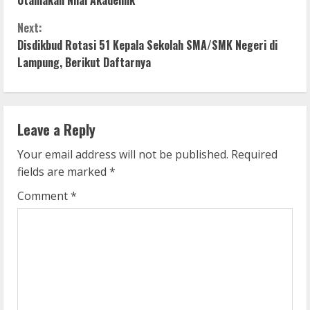
Utamakan Nilai Akademik
n
Next:
Disdikbud Rotasi 51 Kepala Sekolah SMA/SMK Negeri di
t
Lampung, Berikut Daftarnya
i
n
Leave a Reply
u
Your email address will not be published.
Required
e
fields are marked
*
R
Comment
*
e
a
d