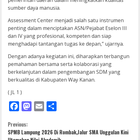
pemerintah daerah dalam meningkatkan kualitas
sumber daya manusia.
Assessment Center menjadi salah satu instrumen
penting dalam menciptakan ASN/Pejabat Eselon III
dan IV yang profesional, kompeten dan siap
menghadapi tantangan tugas ke depan,” ujarnya.
Dengan adanya kegiatan ini, diharapkan terbangun
pemahaman bersama serta kolaborasi yang
berkelanjutan dalam pengembangan SDM yang
berkualitas di Kabupaten Way Kanan.
( JL 1 )
Facebook
Mastodon
Email
Share
C
Previous:
SPMB Lampung 2026 Di Rombak,Jalur SMA Unggulan Kini
o