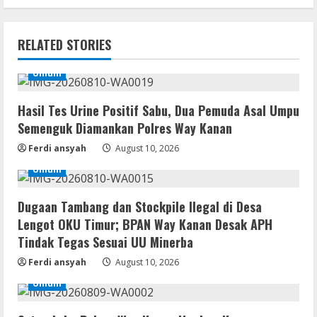
Hasil Tes Urine Positif Sabu, Dua
Pemuda Asal Umpu Semenguk
Diamankan Polres Way Kanan
RELATED STORIES
2
August 10, 2026
Umum
Umum
Dugaan Tambang dan Stockpile Ilegal di
Hasil Tes Urine Positif Sabu, Dua Pemuda Asal Umpu
Desa Lengot OKU Timur; BPAN Way
Semenguk Diamankan Polres Way Kanan
Kanan Desak APH Tindak Tegas Sesuai
UU Minerba
Ferdi ansyah
August 10, 2026
3
August 10, 2026
Umum
Img
Office 2019 Pro Plus AIO Massgrave No
Dugaan Tambang dan Stockpile Ilegal di Desa
Internet Required P2P release
Lengot OKU Timur; BPAN Way Kanan Desak APH
August 9, 2026
Tindak Tegas Sesuai UU Minerba
4
Ferdi ansyah
August 10, 2026
Resettools
Umum
Microsoft Office Portable + Activator
Stable [x86x64]