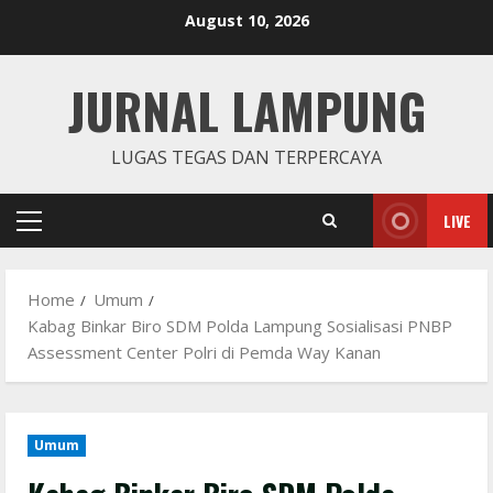
Skip
August 10, 2026
to
content
JURNAL LAMPUNG
LUGAS TEGAS DAN TERPERCAYA
LIVE
Primary
Menu
Home
Umum
Kabag Binkar Biro SDM Polda Lampung Sosialisasi PNBP
Assessment Center Polri di Pemda Way Kanan
Umum