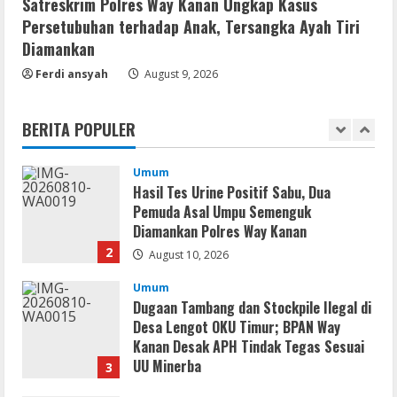
Satreskrim Polres Way Kanan Ungkap Kasus
August 9, 2026
5
Persetubuhan terhadap Anak, Tersangka Ayah Tiri
Diamankan
Resettools
Ferdi ansyah
August 9, 2026
MyLanViewer Crack + Portable All
Versions (x86-x64) [Final] 2026
BERITA POPULER
August 10, 2026
1
Umum
Hasil Tes Urine Positif Sabu, Dua
Pemuda Asal Umpu Semenguk
Diamankan Polres Way Kanan
2
August 10, 2026
Umum
Dugaan Tambang dan Stockpile Ilegal di
Desa Lengot OKU Timur; BPAN Way
Kanan Desak APH Tindak Tegas Sesuai
UU Minerba
3
August 10, 2026