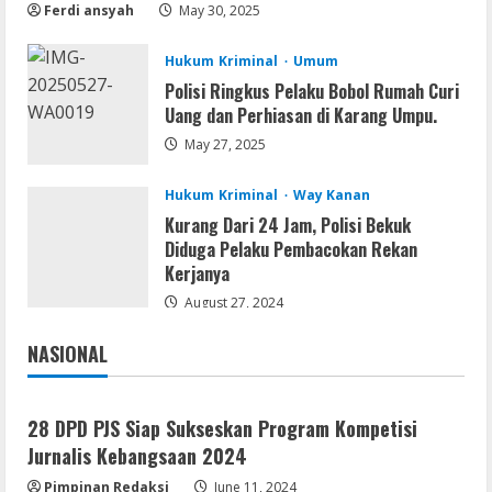
Ferdi ansyah
May 30, 2025
Diamankan Polres Way Kanan
2
August 10, 2026
Hukum Kriminal
Umum
Umum
Polisi Ringkus Pelaku Bobol Rumah Curi
Dugaan Tambang dan Stockpile Ilegal di
Uang dan Perhiasan di Karang Umpu.
Desa Lengot OKU Timur; BPAN Way
May 27, 2025
Kanan Desak APH Tindak Tegas Sesuai
UU Minerba
3
Hukum Kriminal
Way Kanan
August 10, 2026
Kurang Dari 24 Jam, Polisi Bekuk
Img
Diduga Pelaku Pembacokan Rekan
Office 2019 Pro Plus AIO Massgrave No
Kerjanya
Internet Required P2P release
August 27, 2024
August 9, 2026
4
NASIONAL
Jakarta
Nasional
Resettools
Microsoft Office Portable + Activator
28 DPD PJS Siap Sukseskan Program Kompetisi
Stable [x86x64]
Jurnalis Kebangsaan 2024
August 9, 2026
5
Pimpinan Redaksi
June 11, 2024