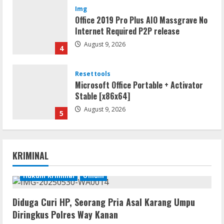
Img
Office 2019 Pro Plus AIO Massgrave No
Internet Required P2P release
August 9, 2026
4
Resettools
Microsoft Office Portable + Activator
Stable [x86x64]
August 9, 2026
5
Resettools
MyLanViewer Crack + Portable All
KRIMINAL
Versions (x86-x64) [Final] 2026
August 10, 2026
Hukum Kriminal
Umum
1
Umum
Diduga Curi HP, Seorang Pria Asal Karang Umpu
Hasil Tes Urine Positif Sabu, Dua
Diringkus Polres Way Kanan
Pemuda Asal Umpu Semenguk