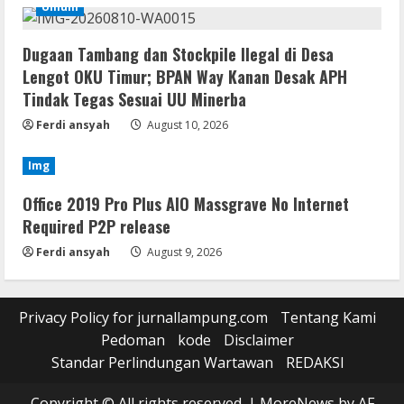
Umum
Dugaan Tambang dan Stockpile Ilegal di Desa
Lengot OKU Timur; BPAN Way Kanan Desak APH
Tindak Tegas Sesuai UU Minerba
Ferdi ansyah
August 10, 2026
Img
Office 2019 Pro Plus AIO Massgrave No Internet
Required P2P release
Ferdi ansyah
August 9, 2026
Privacy Policy for jurnallampung.com
Tentang Kami
Pedoman
kode
Disclaimer
Standar Perlindungan Wartawan
REDAKSI
Copyright © All rights reserved.
|
MoreNews
by AF