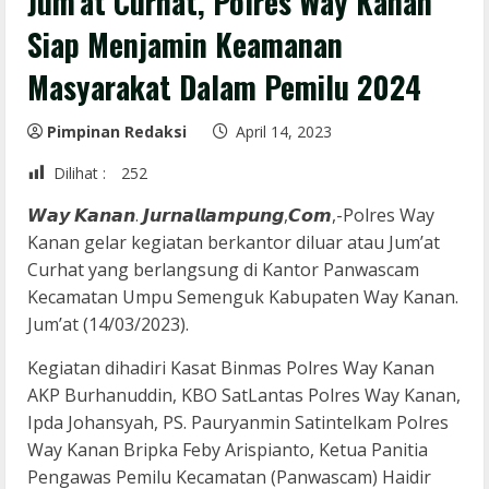
Jum’at Curhat, Polres Way Kanan
Siap Menjamin Keamanan
Masyarakat Dalam Pemilu 2024
Pimpinan Redaksi
April 14, 2023
Dilihat :
252
𝙒𝙖𝙮 𝙆𝙖𝙣𝙖𝙣. 𝙅𝙪𝙧𝙣𝙖𝙡𝙡𝙖𝙢𝙥𝙪𝙣𝙜,𝘾𝙤𝙢,-Polres Way
Kanan gelar kegiatan berkantor diluar atau Jum’at
Curhat yang berlangsung di Kantor Panwascam
Kecamatan Umpu Semenguk Kabupaten Way Kanan.
Jum’at (14/03/2023).
Kegiatan dihadiri Kasat Binmas Polres Way Kanan
AKP Burhanuddin, KBO SatLantas Polres Way Kanan,
Ipda Johansyah, PS. Pauryanmin Satintelkam Polres
Way Kanan Bripka Feby Arispianto, Ketua Panitia
Pengawas Pemilu Kecamatan (Panwascam) Haidir