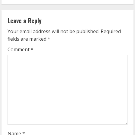
i
n
Leave a Reply
u
Your email address will not be published.
Required
e
fields are marked
*
R
Comment
*
e
a
d
i
n
g
Name
*