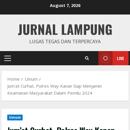
Skip
August 7, 2026
to
content
JURNAL LAMPUNG
LUGAS TEGAS DAN TERPERCAYA
LIVE
Primary
Menu
Home
Umum
Jum’at Curhat, Polres Way Kanan Siap Menjamin
Keamanan Masyarakat Dalam Pemilu 2024
Umum