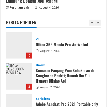
Lampung Doakan Jadi Jendral
Serialers
Ferdi ansyah
August 4, 2026
jv16 PowerTools Free[Activated]
[Latest] [x86-x64] Reddit
BERITA POPULER
August 7, 2026
1
VL
Office 365 Mondo Pre-Activated
August 7, 2026
2
Umum
Kemarau Panjang Picu Kebakaran di
Sangkaran Bhakti; Rumah Ibu Yuli
Hangus Dilalap Api
3
August 7, 2026
Serialers
Adobe Acrobat Pro 2021 Portable only