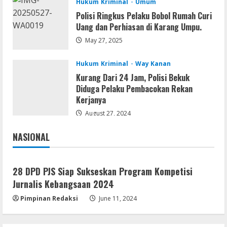
Hukum Kriminal
Umum
Umum
Polisi Ringkus Pelaku Bobol Rumah Curi
Kemarau Panjang Picu Kebakaran di
Uang dan Perhiasan di Karang Umpu.
Sangkaran Bhakti; Rumah Ibu Yuli
May 27, 2025
Hangus Dilalap Api
3
August 7, 2026
Hukum Kriminal
Way Kanan
Kurang Dari 24 Jam, Polisi Bekuk
Serialers
Diduga Pelaku Pembacokan Rekan
Adobe Acrobat Pro 2021 Portable only
Kerjanya
[100% Worked] [Windows] 2025
August 27, 2024
August 7, 2026
4
NASIONAL
Jakarta
Nasional
VL
Office 2021 Home & Student 64 bit ISO
28 DPD PJS Siap Sukseskan Program Kompetisi
Image .tоr𝚛еnt
Jurnalis Kebangsaan 2024
August 7, 2026
5
Pimpinan Redaksi
June 11, 2024