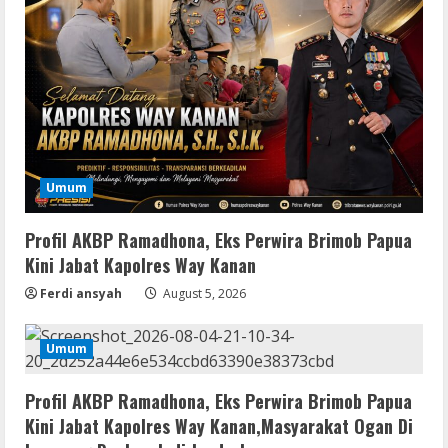
August 7, 2026
2
Umum
Kemarau Panjang Picu Kebakaran di
Sangkaran Bhakti; Rumah Ibu Yuli
Hangus Dilalap Api
3
August 7, 2026
Umum
Serialers
Adobe Acrobat Pro 2021 Portable only
Profil AKBP Ramadhona, Eks Perwira Brimob Papua
[100% Worked] [Windows] 2025
Kini Jabat Kapolres Way Kanan
August 7, 2026
4
Ferdi ansyah
August 5, 2026
VL
Umum
Office 2021 Home & Student 64 bit ISO
Image .tоr𝚛еnt
Profil AKBP Ramadhona, Eks Perwira Brimob Papua
August 7, 2026
5
Kini Jabat Kapolres Way Kanan,Masyarakat Ogan Di