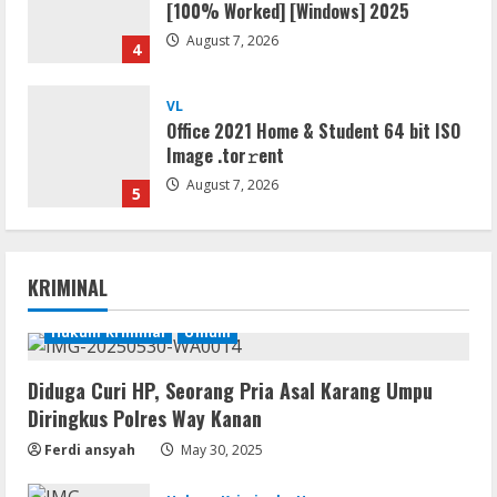
[100% Worked] [Windows] 2025
August 7, 2026
4
VL
Office 2021 Home & Student 64 bit ISO
Image .tоr𝚛еnt
August 7, 2026
5
Serialers
jv16 PowerTools Free[Activated]
KRIMINAL
[Latest] [x86-x64] Reddit
August 7, 2026
Hukum Kriminal
Umum
1
Diduga Curi HP, Seorang Pria Asal Karang Umpu
VL
Diringkus Polres Way Kanan
Office 365 Mondo Pre-Activated
Ferdi ansyah
May 30, 2025
August 7, 2026
2