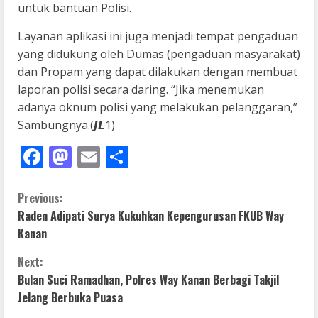
untuk bantuan Polisi.
Layanan aplikasi ini juga menjadi tempat pengaduan
yang didukung oleh Dumas (pengaduan masyarakat)
dan Propam yang dapat dilakukan dengan membuat
laporan polisi secara daring. “Jika menemukan
adanya oknum polisi yang melakukan pelanggaran,”
Sambungnya.(𝙅𝙇1)
Facebook
Mastodon
Email
Share
C
Previous:
Raden Adipati Surya Kukuhkan Kepengurusan FKUB Way
o
Kanan
n
Next:
Bulan Suci Ramadhan, Polres Way Kanan Berbagi Takjil
t
Jelang Berbuka Puasa