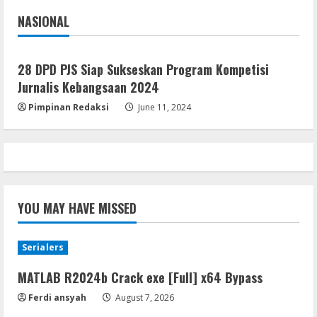
NASIONAL
Lan
Jakarta
Nasional
Assassin’s Creed Shadows Digital
Deluxe Edition Cracked Rune Release
28 DPD PJS Siap Sukseskan Program Kompetisi
for Desktop
Jurnalis Kebangsaan 2024
5
August 6, 2026
Pimpinan Redaksi
June 11, 2024
YOU MAY HAVE MISSED
Serialers
MATLAB R2024b Crack exe [Full] x64 Bypass
Ferdi ansyah
August 7, 2026