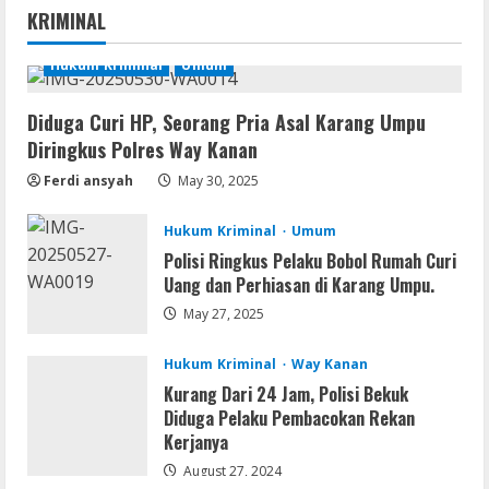
MATLAB R2024b Crack exe [Full] x64
KRIMINAL
Bypass
August 7, 2026
1
Hukum Kriminal
Umum
Diduga Curi HP, Seorang Pria Asal Karang Umpu
Serialers
VMware Workstation Portable +
Diringkus Polres Way Kanan
Activator Final
Ferdi ansyah
May 30, 2025
August 6, 2026
2
Hukum Kriminal
Umum
Polisi Ringkus Pelaku Bobol Rumah Curi
Serialers
MATLAB Crack + Portable Clean
Uang dan Perhiasan di Karang Umpu.
Premium
May 27, 2025
August 6, 2026
3
Hukum Kriminal
Way Kanan
Kurang Dari 24 Jam, Polisi Bekuk
Serialers
Diduga Pelaku Pembacokan Rekan
Ableton Live Crack + Portable Windows
Kerjanya
10 (x32x64)
August 27, 2024
August 6, 2026
4