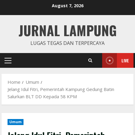
Skip
August 7, 2026
to
content
JURNAL LAMPUNG
LUGAS TEGAS DAN TERPERCAYA
LIVE
Primary
Menu
Home
Umum
Jelang Idul Fitri, Pemerintah Kampung Gedung Batin
Salurkan BLT DD Kepada 58 KPM
Umum