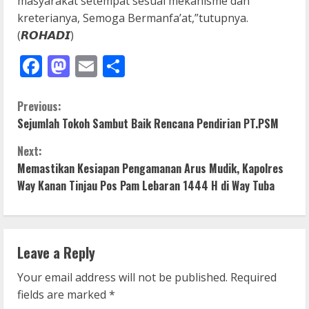
masyarakat setempat sesuai mekanisme dan
kreterianya, Semoga Bermanfa’at,”tutupnya.
(𝙍𝙊𝙃𝘼𝘿𝙄)
Facebook
Mastodon
Email
Share
C
Previous:
Sejumlah Tokoh Sambut Baik Rencana Pendirian PT.PSM
o
Next:
n
Memastikan Kesiapan Pengamanan Arus Mudik, Kapolres
Way Kanan Tinjau Pos Pam Lebaran 1444 H di Way Tuba
t
i
n
Leave a Reply
u
Your email address will not be published.
Required
fields are marked
*