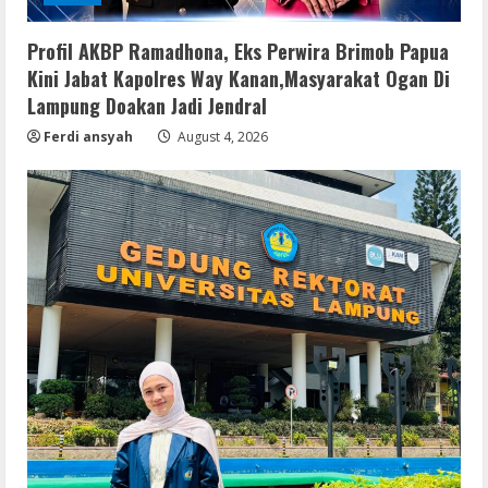
Profil AKBP Ramadhona, Eks Perwira Brimob Papua
Kini Jabat Kapolres Way Kanan,Masyarakat Ogan Di
Lampung Doakan Jadi Jendral
Ferdi ansyah
August 4, 2026
Serialers
VMware Workstation Portable +
Activator Final
August 6, 2026
2
Serialers
MATLAB Crack + Portable Clean
Premium
August 6, 2026
3
Serialers
Ableton Live Crack + Portable Windows