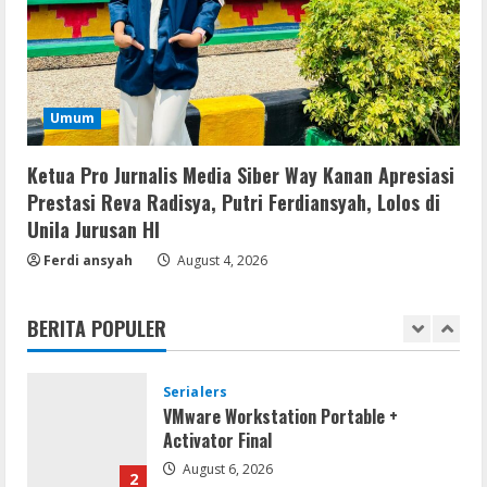
10 (x32x64)
August 6, 2026
4
Lan
Assassin’s Creed Shadows Digital
Umum
Deluxe Edition Cracked Rune Release
for Desktop
Ketua Pro Jurnalis Media Siber Way Kanan Apresiasi
5
August 6, 2026
Prestasi Reva Radisya, Putri Ferdiansyah, Lolos di
Unila Jurusan HI
Serialers
Ferdi ansyah
August 4, 2026
MATLAB R2024b Crack exe [Full] x64
Bypass
August 7, 2026
BERITA POPULER
1
Serialers
VMware Workstation Portable +
Activator Final
August 6, 2026
2