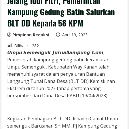
Jelang Idul Fitri, Pemerintah
Kampung Gedung Batin Salurkan
BLT DD Kepada 58 KPM
Pimpinan Redaksi
April 19, 2023
Dilihat :
282
𝙐𝙢𝙥𝙪 𝙎𝙚𝙢𝙚𝙣𝙜𝙪𝙠. 𝙅𝙪𝙧𝙣𝙖𝙡𝙡𝙖𝙢𝙥𝙪𝙣𝙜. 𝘾𝙤𝙢, -
Pemerintah kampung gedung batin kecamatan
Umpu Semenguk , Kabupaten Way Kanan telah
memenuhi syarat dalam penyaluran Bantuan
Langsung Tunai Dana Desa (BLT DD) Kemiskinan
Ekstrem di tahun 2023 tahap pertama yang
bersumber dari Dana Desa,RABU (19/04/2023).
Kegiatan Pembagian BLT DD di hadiri Camat Umpu
semenguk Barusman SH MM, Pj Kampung Gedung