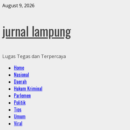
Skip
August 9, 2026
to
content
jurnal lampung
Lugas Tegas dan Terpercaya
Primary
Home
Menu
Nasional
Daerah
Hukum Kriminal
Parlemen
Politik
Tips
Umum
Viral