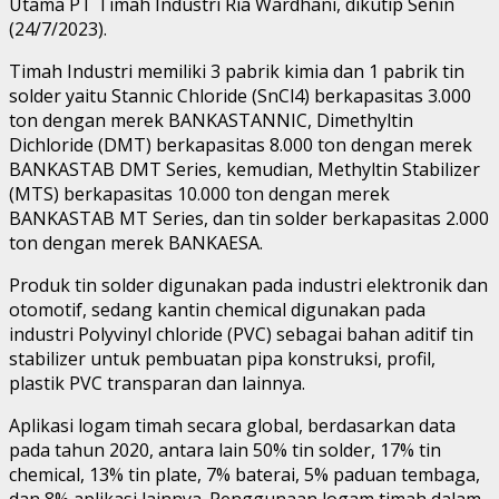
Utama PT Timah Industri Ria Wardhani, dikutip Senin
(24/7/2023).
Timah Industri memiliki 3 pabrik kimia dan 1 pabrik tin
solder yaitu Stannic Chloride (SnCl4) berkapasitas 3.000
ton dengan merek BANKASTANNIC, Dimethyltin
Dichloride (DMT) berkapasitas 8.000 ton dengan merek
BANKASTAB DMT Series, kemudian, Methyltin Stabilizer
(MTS) berkapasitas 10.000 ton dengan merek
BANKASTAB MT Series, dan tin solder berkapasitas 2.000
ton dengan merek BANKAESA.
Produk tin solder digunakan pada industri elektronik dan
otomotif, sedang kantin chemical digunakan pada
industri Polyvinyl chloride (PVC) sebagai bahan aditif tin
stabilizer untuk pembuatan pipa konstruksi, profil,
plastik PVC transparan dan lainnya.
Aplikasi logam timah secara global, berdasarkan data
pada tahun 2020, antara lain 50% tin solder, 17% tin
chemical, 13% tin plate, 7% baterai, 5% paduan tembaga,
dan 8% aplikasi lainnya. Penggunaan logam timah dalam