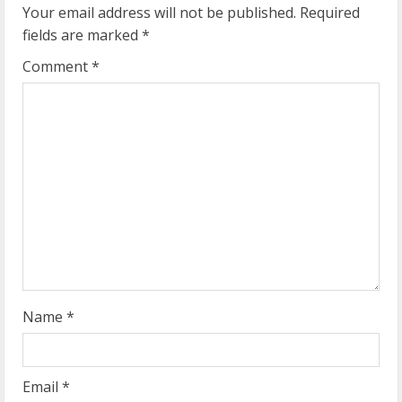
u
Your email address will not be published.
Required
e
fields are marked
*
R
Comment
*
e
a
d
i
n
g
Name
*
Email
*