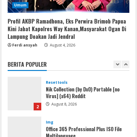
Resettools
Umum
Vpn One Click Cracked x86-x64 [no
Virus]
Profil AKBP Ramadhona, Eks Perwira Brimob Papua
August 8, 2026
5
Kini Jabat Kapolres Way Kanan,Masyarakat Ogan Di
Lampung Doakan Jadi Jendral
Img
Ferdi ansyah
August 4, 2026
Office 2019 LTSC Professional Plus
Debloated Tоrrеnt
BERITA POPULER
August 8, 2026
1
Resettools
Nik Collection (by DxO) Portable [no
Virus] (x64) Reddit
August 8, 2026
2
Img
Office 365 Professional Plus ISO File
Multilanguage