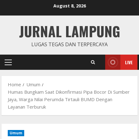
Skip
August 8, 2026
to
content
JURNAL LAMPUNG
LUGAS TEGAS DAN TERPERCAYA
LIVE
Primary
Menu
Home
Umum
Humas Bungkam Saat Dikonfirmasi Pipa Bocor Di Sumber
Jaya, Warga Nilai Perumda Tirtauli BUMD Dengan
Layanan Terburuk
Umum