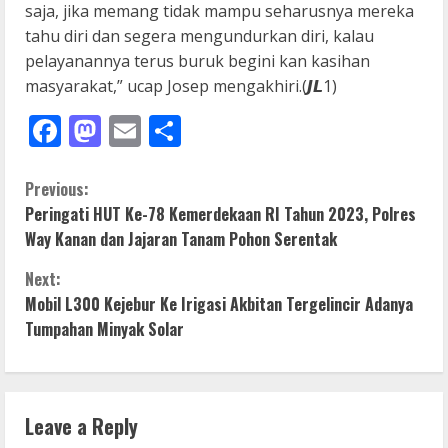
saja, jika memang tidak mampu seharusnya mereka
tahu diri dan segera mengundurkan diri, kalau
pelayanannya terus buruk begini kan kasihan
masyarakat,” ucap Josep mengakhiri.(𝙅𝙇1)
Facebook
Mastodon
Email
Share
C
Previous:
Peringati HUT Ke-78 Kemerdekaan RI Tahun 2023, Polres
o
Way Kanan dan Jajaran Tanam Pohon Serentak
n
Next:
Mobil L300 Kejebur Ke Irigasi Akbitan Tergelincir Adanya
t
Tumpahan Minyak Solar
i
n
Leave a Reply