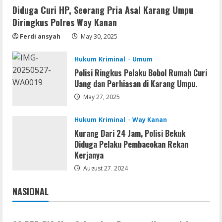
Diduga Curi HP, Seorang Pria Asal Karang Umpu
Resettools
Diringkus Polres Way Kanan
Nik Collection (by DxO) Portable [no
Virus] (x64) Reddit
Ferdi ansyah
May 30, 2025
August 8, 2026
2
Hukum Kriminal
Umum
Polisi Ringkus Pelaku Bobol Rumah Curi
Img
Uang dan Perhiasan di Karang Umpu.
Office 365 Professional Plus ISO File
Multilanguage
May 27, 2025
August 8, 2026
3
Hukum Kriminal
Way Kanan
Kurang Dari 24 Jam, Polisi Bekuk
Movies
Diduga Pelaku Pembacokan Rekan
Vertex Force 2026 BRRip UHD DDP5.1
Kerjanya
𝐘𝐢𝐟𝐲 𝐌𝐨𝐯𝐢𝐞𝐬 Magnet
August 27, 2024
August 8, 2026
4
NASIONAL
Jakarta
Nasional
Resettools
Vpn One Click Cracked x86-x64 [no