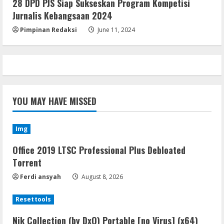
28 DPD PJS Siap Sukseskan Program Kompetisi
Virus]
Jurnalis Kebangsaan 2024
August 8, 2026
5
Pimpinan Redaksi
June 11, 2024
YOU MAY HAVE MISSED
Img
Office 2019 LTSC Professional Plus Debloated
Tоrrеnt
Ferdi ansyah
August 8, 2026
Resettools
Nik Collection (by DxO) Portable [no Virus] (x64)