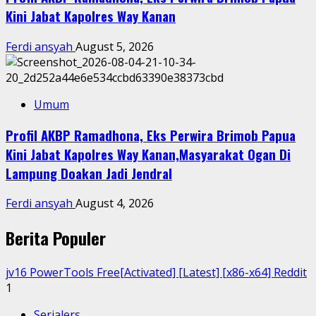
Kini Jabat Kapolres Way Kanan
Ferdi ansyah
August 5, 2026
Umum
Profil AKBP Ramadhona, Eks Perwira Brimob Papua
Kini Jabat Kapolres Way Kanan,Masyarakat Ogan Di
Lampung Doakan Jadi Jendral
Ferdi ansyah
August 4, 2026
Berita Populer
jv16 PowerTools Free[Activated] [Latest] [x86-x64] Reddit
1
Serialers