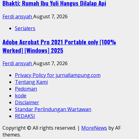
Bhakti; Rumah Ibu Yuli Hangus Dilalap Api
Ferdi ansyah
August 7, 2026
Serialers
Adobe Acrobat Pro 2021 Portable only [100%
Worked] [Windows] 2025
Ferdi ansyah
August 7, 2026
Privacy Policy for jurnallampung.com
Tentang Kami
Pedoman
kode
Disclaimer
Standar Perlindungan Wartawan
REDAKSI
Copyright © All rights reserved.
|
MoreNews
by AF
themes.