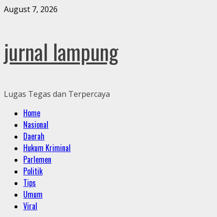
Skip
August 7, 2026
to
content
jurnal lampung
Lugas Tegas dan Terpercaya
Primary
Home
Menu
Nasional
Daerah
Hukum Kriminal
Parlemen
Politik
Tips
Umum
Viral