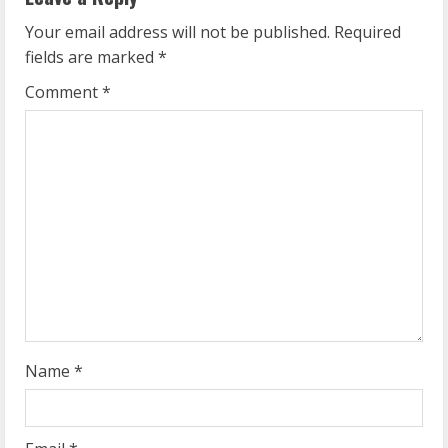
u
Your email address will not be published.
Required
e
fields are marked
*
R
Comment
*
e
a
d
i
n
g
Name
*