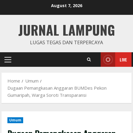
Skip
August 7, 2026
to
content
JURNAL LAMPUNG
LUGAS TEGAS DAN TERPERCAYA
LIVE
Primary
Menu
Home
Umum
Dugaan Pemangkasan Anggaran BUMDes Pekon
Gumaripah, Warga Soroti Transparansi
Umum