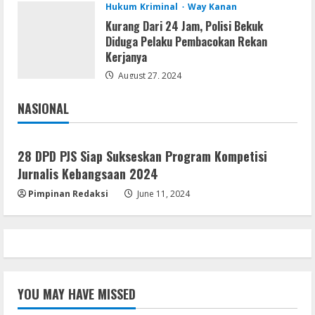
3
Hukum Kriminal
Way Kanan
Kurang Dari 24 Jam, Polisi Bekuk
Serialers
Diduga Pelaku Pembacokan Rekan
MATLAB Crack + Portable Clean
Kerjanya
Premium
August 27, 2024
August 6, 2026
4
NASIONAL
Jakarta
Nasional
Serialers
Ableton Live Crack + Portable Windows
28 DPD PJS Siap Sukseskan Program Kompetisi
10 (x32x64)
Jurnalis Kebangsaan 2024
August 6, 2026
5
Pimpinan Redaksi
June 11, 2024
YOU MAY HAVE MISSED