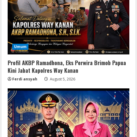
Umum
Profil AKBP Ramadhona, Eks Perwira Brimob Papua
Kini Jabat Kapolres Way Kanan
Ferdi ansyah
August 5, 2026
Serialers
MATLAB R2024b Crack exe [Full] x64
Bypass
August 7, 2026
2
Serialers
VMware Workstation Portable +