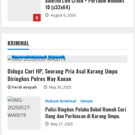
Ableton Live Crack + Portable Windows
10 (x32x64)
August 6, 2026
5
Remux
Coyote vs. Acme 2026 Pre-DVDRip
KRIMINAL
2160𝚙 AVC
August 7, 2026
Hukum Kriminal
Umum
1
Diduga Curi HP, Seorang Pria Asal Karang Umpu
Serialers
Diringkus Polres Way Kanan
MATLAB R2024b Crack exe [Full] x64
Bypass
Ferdi ansyah
May 30, 2025
August 7, 2026
2
Hukum Kriminal
Umum
Polisi Ringkus Pelaku Bobol Rumah Curi
Serialers
Uang dan Perhiasan di Karang Umpu.
VMware Workstation Portable +
Activator Final
May 27, 2025
August 6, 2026