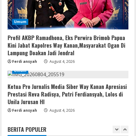
Activator Final
August 6, 2026
3
Umum
Serialers
MATLAB Crack + Portable Clean
Profil AKBP Ramadhona, Eks Perwira Brimob Papua
Premium
Kini Jabat Kapolres Way Kanan,Masyarakat Ogan Di
August 6, 2026
Lampung Doakan Jadi Jendral
4
Ferdi ansyah
August 4, 2026
Serialers
Umum
Ableton Live Crack + Portable Windows
10 (x32x64)
Ketua Pro Jurnalis Media Siber Way Kanan Apresiasi
August 6, 2026
5
Prestasi Reva Radisya, Putri Ferdiansyah, Lolos di
Unila Jurusan HI
Remux
Ferdi ansyah
August 4, 2026
Coyote vs. Acme 2026 Pre-DVDRip
2160𝚙 AVC
BERITA POPULER
August 7, 2026
1