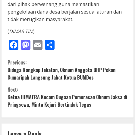
dari pihak berwenang guna memastikan
pengelolaan dana desa berjalan sesuai aturan dan
tidak merugikan masyarakat.
(
DIMAS TIM
)
Facebook
Mastodon
Email
Share
C
Previous:
Diduga Rangkap Jabatan, Oknum Anggota BHP Pekon
o
Gumaripah Langsung Jabat Ketua BUMDes
n
Next:
Ketua HIMATRA Kecam Dugaan Pemerasan Oknum Jaksa di
t
Pringsewu, Minta Kejari Bertindak Tegas
i
n
Leave a Reply