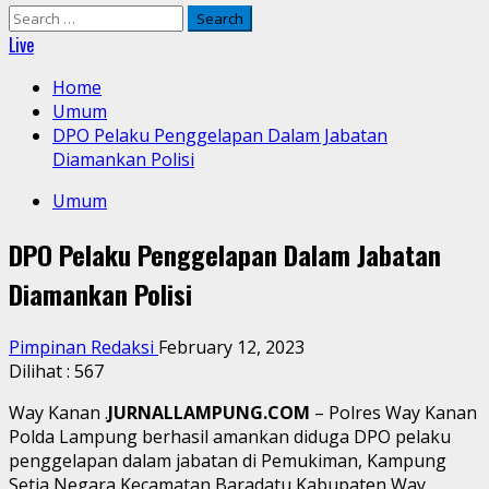
Search
for:
Live
Home
Umum
DPO Pelaku Penggelapan Dalam Jabatan
Diamankan Polisi
Umum
DPO Pelaku Penggelapan Dalam Jabatan
Diamankan Polisi
Pimpinan Redaksi
February 12, 2023
Dilihat :
567
Way Kanan .
JURNALLAMPUNG.COM
– Polres Way Kanan
Polda Lampung berhasil amankan diduga DPO pelaku
penggelapan dalam jabatan di Pemukiman, Kampung
Setia Negara Kecamatan Baradatu Kabupaten Way