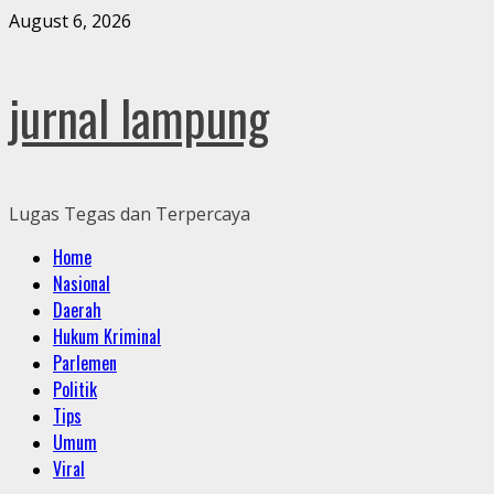
Skip
August 6, 2026
to
content
jurnal lampung
Lugas Tegas dan Terpercaya
Primary
Home
Menu
Nasional
Daerah
Hukum Kriminal
Parlemen
Politik
Tips
Umum
Viral