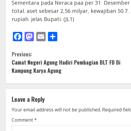
Sementara pada Neraca paa per 31 Desember 
total. aset sebesar 2,56 milyar, kewajiban 50.7 
rupiah. jelas Bupati. (JL1)
Facebook
Mastodon
Email
Share
C
Previous:
Camat Negeri Agung Hadiri Pembagian BLT FD Di
o
Kampung Karya Agung
n
t
Leave a Reply
i
Your email address will not be published.
Required fie
n
Comment
*
u