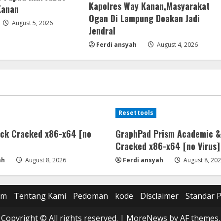
Kapolres Way Kanan,Masyarakat
Kanan
Ogan Di Lampung Doakan Jadi
August 5, 2026
Jendral
Ferdi ansyah
August 4, 2026
Resettools
ick Cracked x86-x64 [no
GraphPad Prism Academic &
Cracked x86-x64 [no Virus]
ah
August 8, 2026
Ferdi ansyah
August 8, 20
om
Tentang Kami
Pedoman
kode
Disclaimer
Standar 
Copyright © All rights reserved.
|
MoreNews
by AF themes.