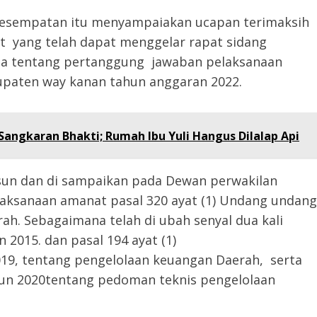
 kesempatan itu menyampaiakan ucapan terimaksih
t yang telah dapat menggelar rapat sidang
da tentang pertanggung jawaban pelaksanaan
upaten way kanan tahun anggaran 2022.
angkaran Bhakti; Rumah Ibu Yuli Hangus Dilalap Api
sun dan di sampaikan pada Dewan perwakilan
laksanaan amanat pasal 320 ayat (1) Undang undang
h. Sebagaimana telah di ubah senyal dua kali
2015. dan pasal 194 ayat (1)
19, tentang pengelolaan keuangan Daerah, serta
hun 2020tentang pedoman teknis pengelolaan