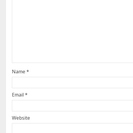
e
R
e
a
d
i
Name
*
n
g
Email
*
Website