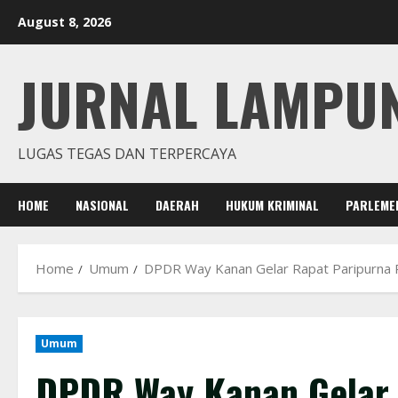
Skip
August 8, 2026
to
content
JURNAL LAMPU
LUGAS TEGAS DAN TERPERCAYA
HOME
NASIONAL
DAERAH
HUKUM KRIMINAL
PARLEME
Home
Umum
DPDR Way Kanan Gelar Rapat Paripurna
Umum
DPDR Way Kanan Gelar 