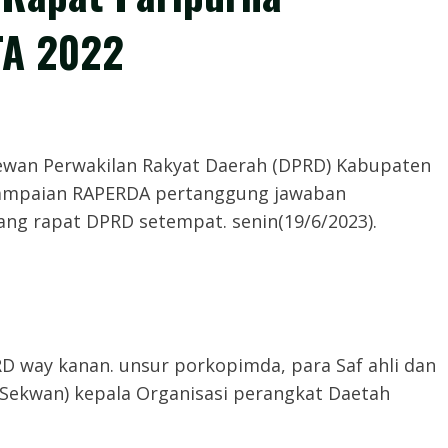
TA 2022
𝙈, – . Dewan Perwakilan Rakyat Daerah (DPRD) Kabupaten
yampaian RAPERDA pertanggung jawaban
ang rapat DPRD setempat. senin(19/6/2023).
RD way kanan. unsur porkopimda, para Saf ahli dan
(Sekwan) kepala Organisasi perangkat Daetah