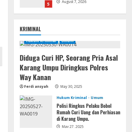
August 7, 2026
5
Movies
Vertex Force 2026 BRRip UHD
KRIMINAL
DDP5.1 𝐘𝐢𝐟𝐲 𝐌𝐨𝐯𝐢𝐞𝐬 Magnet
August 8, 2026
Hukum Kriminal
Umum
1
Diduga Curi HP, Seorang Pria Asal
Resettools
Vpn One Click Cracked x86-x64
Karang Umpu Diringkus Polres
[no Virus]
Way Kanan
August 8, 2026
2
Ferdi ansyah
May 30, 2025
Resettools
Hukum Kriminal
Umum
GraphPad Prism Academic &
Corporate Cracked x86-x64 [no
Polisi Ringkus Pelaku Bobol
Virus]
Rumah Curi Uang dan Perhiasan
di Karang Umpu.
3
August 8, 2026
May 27, 2025