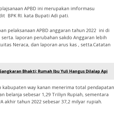
plajsanaan APBD ini merupakan imformasu
it BPK RI. kata Bupati Adi pati.
an pelaksanaan APBD anggaran tahun 2022 ini di
. serta. laporan perubahan sakdo Anggaran lebih
itas Neraca, dan laporan arus kas , setta.Catatan
angkaran Bhakti; Rumah Ibu Yuli Hangus Dilalap Api
h kabupaten way kanan menerima total pendapatan
an belanja sebesar 1,29 Triliyn Rupiah, sementara
A akhir tahun 2022 sebesar 37,2 milyar rupiah.